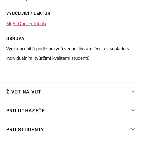
VYUČUJÍCÍ / LEKTOR
MgA. Ondřej Tobola
OSNOVA
Výuka probíhá podle pokynů vedoucího ateliéru a v souladu s
individuálními tvůrčími kvalitami studentů.
ŽIVOT NA VUT
Atmosféra VUT
PRO UCHAZEČE
Prostory školy
Proč na VUT
Koleje
PRO STUDENTY
Studijní programy
Stravování