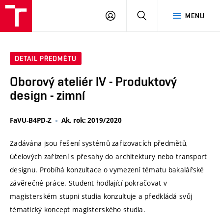
VUT
PŘIHLÁSIT
HLEDAT
MENU
SE
DETAIL PŘEDMĚTU
Oborový ateliér IV - Produktový
design - zimní
FaVU-B4PD-Z
Ak. rok: 2019/2020
Zadávána jsou řešení systémů zařizovacích předmětů,
účelových zařízení s přesahy do architektury nebo transport
designu. Probíhá konzultace o vymezení tématu bakalářské
závěrečné práce. Student hodlající pokračovat v
magisterském stupni studia konzultuje a předkládá svůj
tématický koncept magisterského studia.