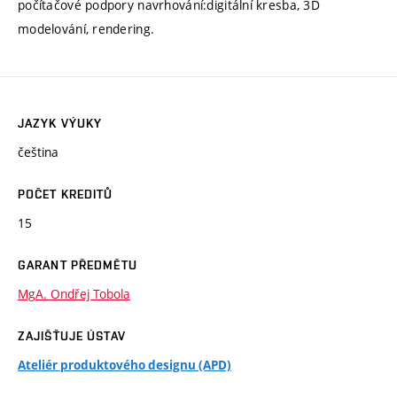
počítačové podpory navrhování:digitální kresba, 3D
modelování, rendering.
JAZYK VÝUKY
čeština
POČET KREDITŮ
15
GARANT PŘEDMĚTU
MgA. Ondřej Tobola
ZAJIŠŤUJE ÚSTAV
Ateliér produktového designu (APD)