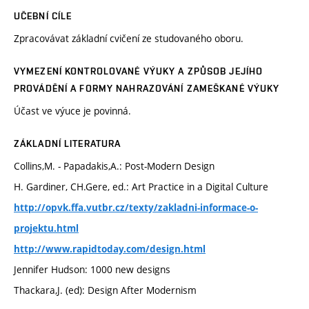
UČEBNÍ CÍLE
Zpracovávat základní cvičení ze studovaného oboru.
VYMEZENÍ KONTROLOVANÉ VÝUKY A ZPŮSOB JEJÍHO
PROVÁDĚNÍ A FORMY NAHRAZOVÁNÍ ZAMEŠKANÉ VÝUKY
Účast ve výuce je povinná.
ZÁKLADNÍ LITERATURA
Collins,M. - Papadakis,A.: Post-Modern Design
H. Gardiner, CH.Gere, ed.: Art Practice in a Digital Culture
http://opvk.ffa.vutbr.cz/texty/zakladni-informace-o-
projektu.html
http://www.rapidtoday.com/design.html
Jennifer Hudson: 1000 new designs
Thackara,J. (ed): Design After Modernism