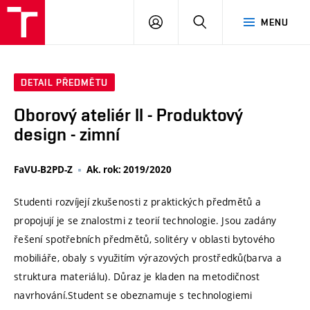
VUT
PŘIHLÁSIT
HLEDAT
MENU
SE
DETAIL PŘEDMĚTU
Oborový ateliér II - Produktový
design - zimní
FaVU-B2PD-Z
Ak. rok: 2019/2020
Studenti rozvíjejí zkušenosti z praktických předmětů a
propojují je se znalostmi z teorií technologie. Jsou zadány
řešení spotřebních předmětů, solitéry v oblasti bytového
mobiliáře, obaly s využitím výrazových prostředků(barva a
struktura materiálu). Důraz je kladen na metodičnost
navrhování.Student se obeznamuje s technologiemi