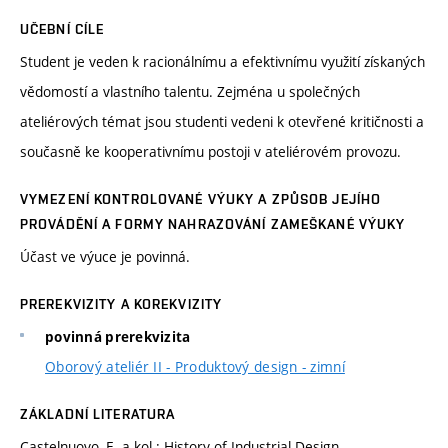
UČEBNÍ CÍLE
Student je veden k racionálnímu a efektivnímu využití získaných
vědomostí a vlastního talentu. Zejména u společných
ateliérových témat jsou studenti vedeni k otevřené kritičnosti a
současně ke kooperativnímu postoji v ateliérovém provozu.
VYMEZENÍ KONTROLOVANÉ VÝUKY A ZPŮSOB JEJÍHO
PROVÁDĚNÍ A FORMY NAHRAZOVÁNÍ ZAMEŠKANÉ VÝUKY
Účast ve výuce je povinná.
PREREKVIZITY A KOREKVIZITY
povinná prerekvizita
Oborový ateliér II - Produktový design - zimní
ZÁKLADNÍ LITERATURA
Castelnuovo, E. a kol.: History of Industrial Design