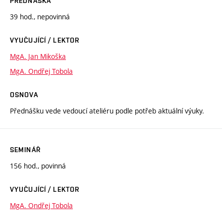
PŘEDNÁŠKA
39 hod., nepovinná
VYUČUJÍCÍ / LEKTOR
MgA. Jan Mikoška
MgA. Ondřej Tobola
OSNOVA
Přednášku vede vedoucí ateliéru podle potřeb aktuální výuky.
SEMINÁŘ
156 hod., povinná
VYUČUJÍCÍ / LEKTOR
MgA. Ondřej Tobola