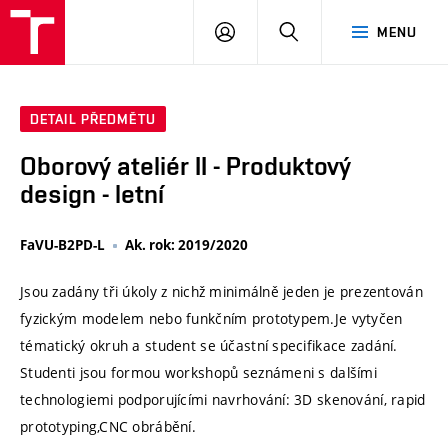
VUT
PŘIHLÁSIT
HLEDAT
MENU
SE
DETAIL PŘEDMĚTU
Oborový ateliér II - Produktový
design - letní
FaVU-B2PD-L
Ak. rok: 2019/2020
Jsou zadány tři úkoly z nichž minimálně jeden je prezentován
fyzickým modelem nebo funkčním prototypem.Je vytyčen
tématický okruh a student se účastní specifikace zadání.
Studenti jsou formou workshopů seznámeni s dalšími
technologiemi podporujícími navrhování: 3D skenování, rapid
prototyping,CNC obrábění.