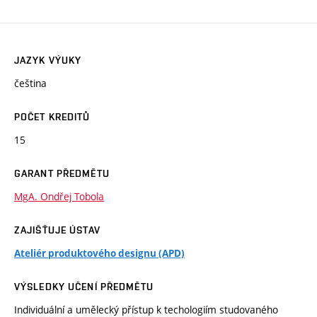
JAZYK VÝUKY
čeština
POČET KREDITŮ
15
GARANT PŘEDMĚTU
MgA. Ondřej Tobola
ZAJIŠŤUJE ÚSTAV
Ateliér produktového designu (APD)
VÝSLEDKY UČENÍ PŘEDMĚTU
Individuální a umělecký přístup k techologiím studovaného