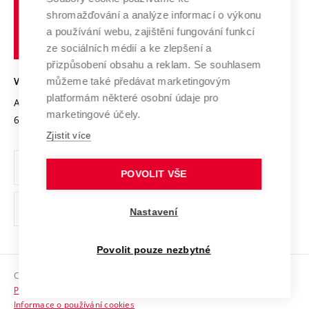
Vysoké
Výzkumné infrastruktury
shromažďování a analýze informací o výkonu
Udržitelná univerzita
učení
Služby univerzity
Transfer znalostí
a používání webu, zajištění fungování funkcí
technické
Podnikavá univerzita / ContriBUTe
Mezinárodní dohody
ze sociálních médií a ke zlepšení a
Open Science
v
Bezpečná univerzita
přizpůsobení obsahu a reklam. Se souhlasem
Univerzitní sítě
Brně
Projekty
můžeme také předávat marketingovým
VYSOKÉ UČENÍ TECHNICKÉ V BRNĚ
Vyznamenání
platformám některé osobní údaje pro
Projekty ze strukturálních fondů
Antonínská 548/1
www.vut.cz
marketingové účely.
Organizační struktura
602 00 Brno
vut@vutbr.cz
Specifický výzkum
Zjistit více
Úřední deska
Ochrana osobních údajů
POVOLIT VŠE
(externí
Pracovní příležitosti
Nastavení
odkaz)
Podpora a rozvoj zaměstnanců a studujících
Povolit pouze nezbytné
Rovné příležitosti
Copyright © 2026 VUT
Sociální bezpečí
Prohlášení o přístupnosti
HR Award
Informace o používání cookies