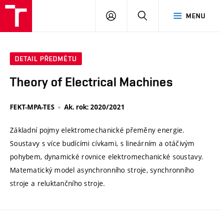
VUT
PŘIHLÁSIT
HLEDAT
MENU
SE
DETAIL PŘEDMĚTU
Theory of Electrical Machines
FEKT-MPA-TES
Ak. rok: 2020/2021
Základní pojmy elektromechanické přeměny energie.
Soustavy s více budícími cívkami, s lineárním a otáčivým
pohybem, dynamické rovnice elektromechanické soustavy.
Matematický model asynchronního stroje, synchronního
stroje a reluktančního stroje.