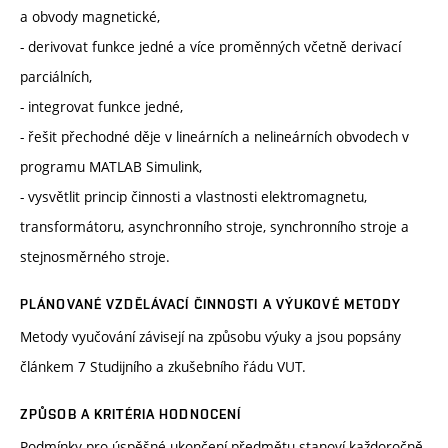
a obvody magnetické,
- derivovat funkce jedné a více proměnných včetně derivací
parciálních,
- integrovat funkce jedné,
- řešit přechodné děje v lineárních a nelineárních obvodech v
programu MATLAB Simulink,
- vysvětlit princip činnosti a vlastnosti elektromagnetu,
transformátoru, asynchronního stroje, synchronního stroje a
stejnosměrného stroje.
PLÁNOVANÉ VZDĚLÁVACÍ ČINNOSTI A VÝUKOVÉ METODY
Metody vyučování závisejí na způsobu výuky a jsou popsány
článkem 7 Studijního a zkušebního řádu VUT.
ZPŮSOB A KRITÉRIA HODNOCENÍ
Podmínky pro úspěšné ukončení předmětu stanoví každoročně