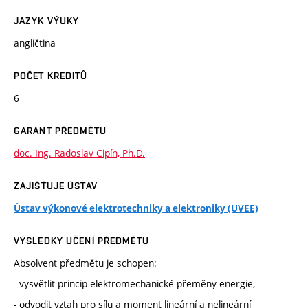
JAZYK VÝUKY
angličtina
POČET KREDITŮ
6
GARANT PŘEDMĚTU
doc. Ing. Radoslav Cipín, Ph.D.
ZAJIŠŤUJE ÚSTAV
Ústav výkonové elektrotechniky a elektroniky (UVEE)
VÝSLEDKY UČENÍ PŘEDMĚTU
Absolvent předmětu je schopen:
- vysvětlit princip elektromechanické přeměny energie,
- odvodit vztah pro sílu a moment lineární a nelineární