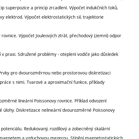
p superpozice a princip zrcadlení. Výpočet indukčních toků,
y elektrod. Výpočet elektrostatických sil, trajektorie
y rovnice. Výpočet Jouleových ztrát, přechodový (zemní) odpor
ní v praxi. Sdružené problémy - oteplení vodiče jako důsledek
 Prvky pro dvourozměrnou nebo prostorovou diskretizaci
práce s nimi. Tvarové a aproximační funkce, příklady
ozměrné lineární Poissonovy rovnice. Příklad odvození
ké úlohy. Diskretizace nelineární dvourozměrné Poissonovy
otenciálu. Redukovaný, rozdílový a zobecněný skalární
m magnetem a vzduchovou mezerou. Stínění magnetostatických