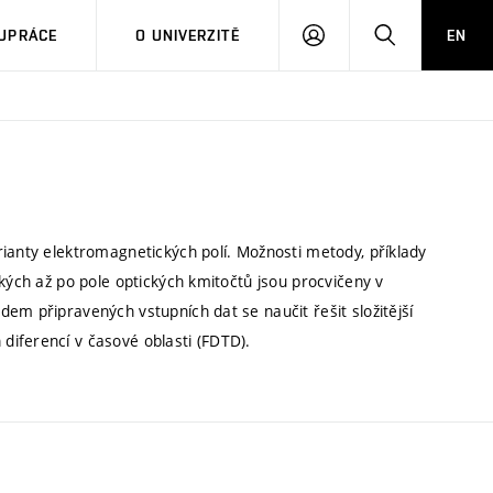
PŘIHLÁSIT
HLEDAT
UPRÁCE
O UNIVERZITĚ
EN
SE
rianty elektromagnetických polí. Možnosti metody, příklady
ckých až po pole optických kmitočtů jsou procvičeny v
em připravených vstupních dat se naučit řešit složitější
iferencí v časové oblasti (FDTD).