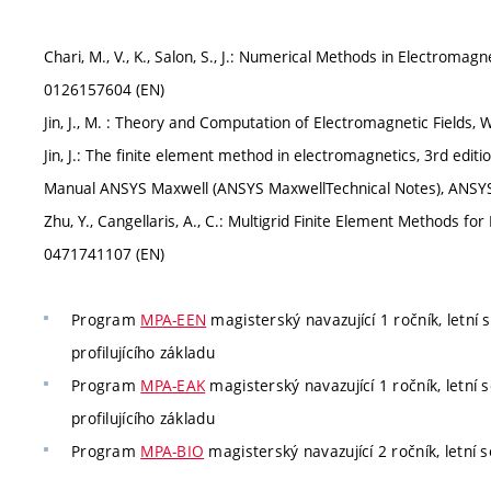
Chari, M., V., K., Salon, S., J.: Numerical Methods in Electroma
0126157604 (EN)
Jin, J., M. : Theory and Computation of Electromagnetic Fields,
Jin, J.: The finite element method in electromagnetics, 3rd edit
Manual ANSYS Maxwell (ANSYS MaxwellTechnical Notes), ANSYS 
Zhu, Y., Cangellaris, A., C.: Multigrid Finite Element Methods fo
0471741107 (EN)
Program
MPA-EEN
magisterský navazující 1 ročník, letní 
profilujícího základu
Program
MPA-EAK
magisterský navazující 1 ročník, letní 
profilujícího základu
Program
MPA-BIO
magisterský navazující 2 ročník, letní 