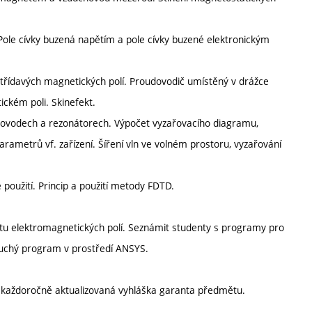
ole cívky buzená napětím a pole cívky buzené elektronickým
střídavých magnetických polí. Proudovodič umístěný v drážce
ckém poli. Skinefekt.
lnovodech a rezonátorech. Výpočet vyzařovacího diagramu,
rametrů vf. zařízení. Šíření vln ve volném prostoru, vyzařování
použití. Princip a použití metody FDTD.
u elektromagnetických polí. Seznámit studenty s programy pro
oduchý program v prostředí ANSYS.
í každoročně aktualizovaná vyhláška garanta předmětu.