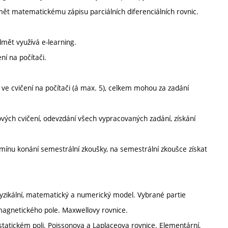
mět matematickému zápisu parciálních diferenciálních rovnic.
dmět využívá e-learning.
í na počítači.
ve cvičení na počítači (á max. 5), celkem mohou za zadání
ových cvičení, odevzdání všech vypracovaných zadání, získání
ínu konání semestrální zkoušky, na semestrální zkoušce získat
Fyzikální, matematický a numerický model. Vybrané partie
romagnetického pole. Maxwellovy rovnice.
ostatickém poli. Poissonova a Laplaceova rovnice. Elementární,