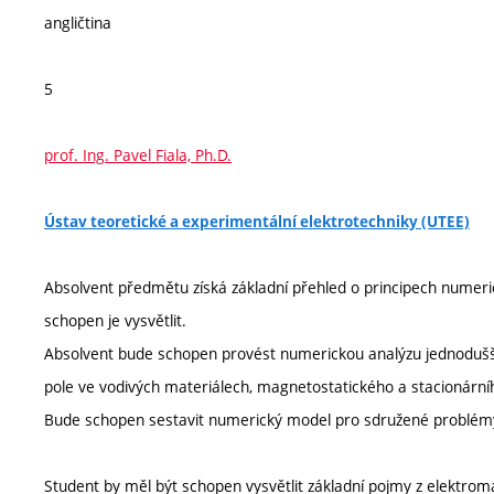
angličtina
5
prof. Ing. Pavel Fiala, Ph.D.
Ústav teoretické a experimentální elektrotechniky (UTEE)
Absolvent předmětu získá základní přehled o principech numer
schopen je vysvětlit.
Absolvent bude schopen provést numerickou analýzu jednodušší
pole ve vodivých materiálech, magnetostatického a stacionární
Bude schopen sestavit numerický model pro sdružené problémy 
Student by měl být schopen vysvětlit základní pojmy z elektromag