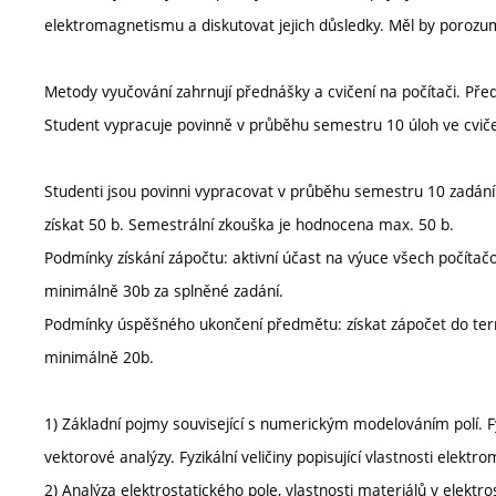
elektromagnetismu a diskutovat jejich důsledky. Měl by porozu
Metody vyučování zahrnují přednášky a cvičení na počítači. Pře
Student vypracuje povinně v průběhu semestru 10 úloh ve cvičen
Studenti jsou povinni vypracovat v průběhu semestru 10 zadání 
získat 50 b. Semestrální zkouška je hodnocena max. 50 b.
Podmínky získání zápočtu: aktivní účast na výuce všech počítač
minimálně 30b za splněné zadání.
Podmínky úspěšného ukončení předmětu: získat zápočet do term
minimálně 20b.
1) Základní pojmy související s numerickým modelováním polí. 
vektorové analýzy. Fyzikální veličiny popisující vlastnosti elekt
2) Analýza elektrostatického pole, vlastnosti materiálů v elektr