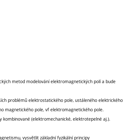
ických metod modelování elektromagnetických polí a bude
ch problémů elektrostatického pole, ustáleného elektrického
ho magnetického pole, vf elektromagnetického pole.
kombinované (elektromechanické, elektrotepelné aj.).
netismu, vysvětlit základní fyzikální principy