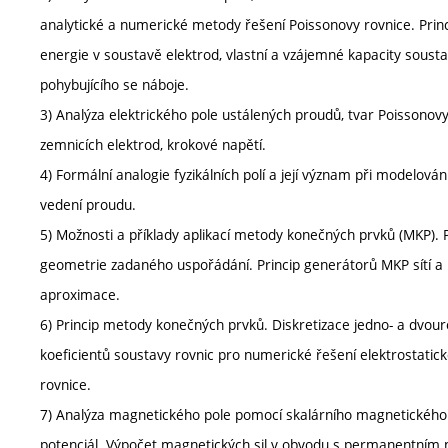
analytické a numerické metody řešení Poissonovy rovnice. Princi
energie v soustavě elektrod, vlastní a vzájemné kapacity soustav
pohybujícího se náboje.
3) Analýza elektrického pole ustálených proudů, tvar Poissonov
zemnicích elektrod, krokové napětí.
4) Formální analogie fyzikálních polí a její význam při modelová
vedení proudu.
5) Možnosti a příklady aplikací metody konečných prvků (MKP).
geometrie zadaného uspořádání. Princip generátorů MKP sítí a 
aproximace.
6) Princip metody konečných prvků. Diskretizace jedno- a dvour
koeficientů soustavy rovnic pro numerické řešení elektrostatic
rovnice.
7) Analýza magnetického pole pomocí skalárního magnetického p
potenciál. Výpočet magnetických sil v obvodu s permanentní