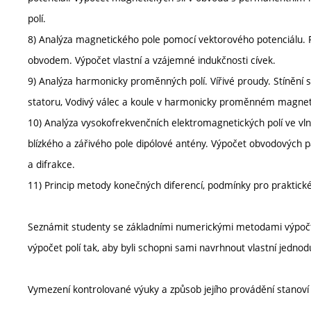
polí.
8) Analýza magnetického pole pomocí vektorového potenciálu. P
obvodem. Výpočet vlastní a vzájemné indukčnosti cívek.
9) Analýza harmonicky proměnných polí. Vířivé proudy. Stínění 
statoru, Vodivý válec a koule v harmonicky proměnném magneti
10) Analýza vysokofrekvenčních elektromagnetických polí ve v
blízkého a zářivého pole dipólové antény. Výpočet obvodových pa
a difrakce.
11) Princip metody konečných diferencí, podmínky pro praktické 
Seznámit studenty se základními numerickými metodami výpočt
výpočet polí tak, aby byli schopni sami navrhnout vlastní jedn
Vymezení kontrolované výuky a způsob jejího provádění stanov