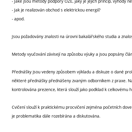
- Jaké jsou metody podpory OZE, jaký je jejich princip, výhody n
- Jak je realizován obchod s elektrickou energií?
- apod.
Jsou požadovány znalosti na úrovni bakalářského studia a znalo
Metody vyučování závisejí na způsobu výuky a jsou popsány člá
Přednášky jsou vedeny způsobem výkladu a diskuze o dané probl
některé přednášky přednášeny zvaným odborníkem z praxe. Na t
kontrolována prezence, která slouží jako podklad k celkovému h
Cvičení slouží k praktickému procvičení zejména početních dov
je problematika dále rozebírána a diskutována.