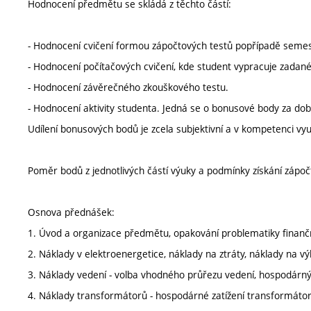
Hodnocení předmětu se skládá z těchto částí:
- Hodnocení cvičení formou zápočtových testů popřípadě semest
- Hodnocení počítačových cvičení, kde student vypracuje zadané
- Hodnocení závěrečného zkouškového testu.
- Hodnocení aktivity studenta. Jedná se o bonusové body za do
Udílení bonusových bodů je zcela subjektivní a v kompetenci vy
Poměr bodů z jednotlivých částí výuky a podmínky získání zápo
Osnova přednášek:
1. Úvod a organizace předmětu, opakování problematiky finančn
2. Náklady v elektroenergetice, náklady na ztráty, náklady na vý
3. Náklady vedení - volba vhodného průřezu vedení, hospodárný
4. Náklady transformátorů - hospodárné zatížení transformáto