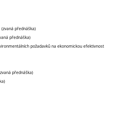
e (zvaná přednáška)
zvaná přednáška)
environmentálních požadavků na ekonomickou efektivnost
(zvaná přednáška)
ka)