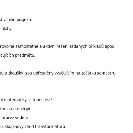
rálního projektu.
 úlohy.
brovolné samostatné a aktivní řešení zadaných příkladů apod.
učujících předmětu.
čtu a zkoušky jsou upřesněny vyučujícím na začátku semestru.
í matematiky, vstupní test!
kon a na energii
 průřez vedení
ru, skupinový chod transformátorů