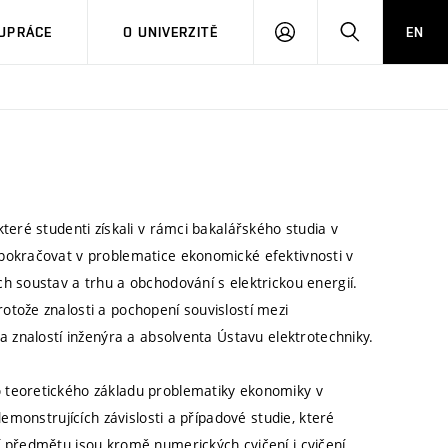
PŘIHLÁSIT
HLEDAT
UPRÁCE
O UNIVERZITĚ
EN
SE
teré studenti získali v rámci bakalářského studia v
pokračovat v problematice ekonomické efektivnosti v
h soustav a trhu a obchodování s elektrickou energií.
tože znalosti a pochopení souvislostí mezi
a znalostí inženýra a absolventa Ústavu elektrotechniky.
 teoretického základu problematiky ekonomiky v
emonstrujících závislosti a případové studie, které
 předmětu jsou kromě numerických cvičení i cvičení