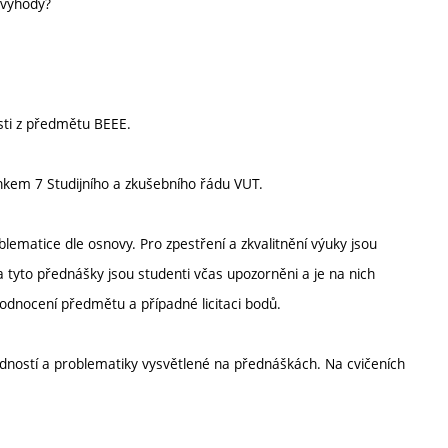
evýhody?
sti z předmětu BEEE.
nkem 7 Studijního a zkušebního řádu VUT.
ematice dle osnovy. Pro zpestření a zkvalitnění výuky jsou
yto přednášky jsou studenti včas upozorněni a je na nich
odnocení předmětu a případné licitaci bodů.
edností a problematiky vysvětlené na přednáškách. Na cvičeních