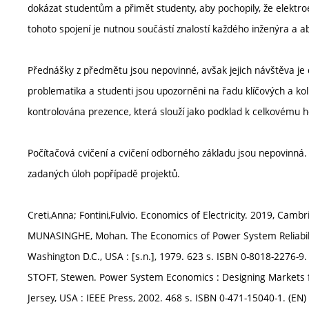
dokázat studentům a přimět studenty, aby pochopily, že elektr
tohoto spojení je nutnou součástí znalostí každého inženýra a 
Přednášky z předmětu jsou nepovinné, avšak jejich návštěva j
problematika a studenti jsou upozorněni na řadu klíčových a kol
kontrolována prezence, která slouží jako podklad k celkovému h
Počítačová cvičení a cvičení odborného základu jsou nepovinná
zadaných úloh popřípadě projektů.
Creti,Anna; Fontini,Fulvio. Economics of Electricity. 2019, Cam
MUNASINGHE, Mohan. The Economics of Power System Reliability
Washington D.C., USA : [s.n.], 1979. 623 s. ISBN 0-8018-2276-9.
STOFT, Stewen. Power System Economics : Designing Markets for 
Jersey, USA : IEEE Press, 2002. 468 s. ISBN 0-471-15040-1. (EN)