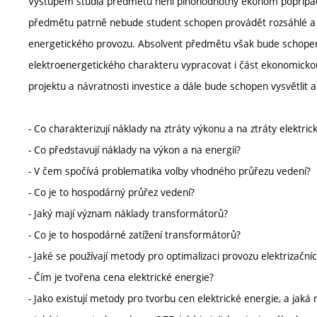
Výstupem studia předmětu není plnohodnotný ekonom popřípadě
předmětu patrně nebude student schopen provádět rozsáhlé a k
energetického provozu. Absolvent předmětu však bude schopen 
elektroenergetického charakteru vypracovat i část ekonomickou
projektu a návratnosti investice a dále bude schopen vysvětlit a
- Co charakterizují náklady na ztráty výkonu a na ztráty elektric
- Co představují náklady na výkon a na energii?
- V čem spočívá problematika volby vhodného průřezu vedení?
- Co je to hospodárný průřez vedení?
- Jaký mají význam náklady transformátorů?
- Co je to hospodárné zatížení transformátorů?
- Jaké se používají metody pro optimalizaci provozu elektrizační
- Čím je tvořena cena elektrické energie?
- Jako existují metody pro tvorbu cen elektrické energie, a jaká