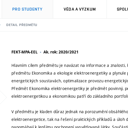
PRO STUDENTY
VĚDA A VÝZKUM
SPOL
DETAIL PŘEDMĚTU
FEKT-MPA-EEL
Ak. rok: 2020/2021
Hlavním cílem předmětu je navázat na informace a znalosti, k
předmětu Ekonomika a ekologie elektroenergetiky a plynule 
energetických soustavách, optimalizace provozu energetickýc
Předmět Ekonomika elektroenergetiky je předmět povinný, pro
elektroenergetikou a ekonomikou patří do základního portfoli
V předmětu je kladen důraz jednak na porozumění obsáhlého
elektroenergetice, tak na řešení praktických příkladů a úloh d
napomáhají k lepšímu pochopení vysvětlované látky. Součástí