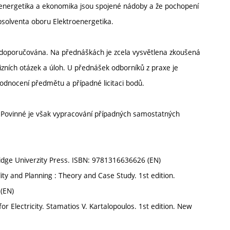
oenergetika a ekonomika jsou spojené nádoby a že pochopení
absolventa oboru Elektroenergetika.
e doporučována. Na přednáškách je zcela vysvětlena zkoušená
izních otázek a úloh. U přednášek odborníků z praxe je
odnocení předmětu a případné licitaci bodů.
. Povinné je však vypracování případných samostatných
bridge Univerzity Press. ISBN: 9781316636626 (EN)
 and Planning : Theory and Case Study. 1st edition.
 (EN)
Electricity. Stamatios V. Kartalopoulos. 1st edition. New