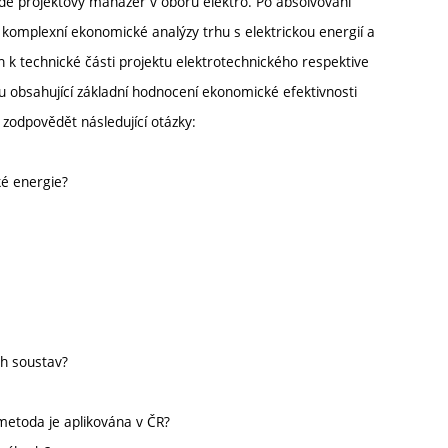
 projektový manažer v oboru elektro. Po absolvování
omplexní ekonomické analýzy trhu s elektrickou energií a
k technické části projektu elektrotechnického respektive
 obsahující základní hodnocení ekonomické efektivnosti
 zodpovědět následující otázky:
ké energie?
ch soustav?
 metoda je aplikována v ČR?