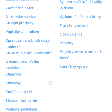
Systém zajišťování kvality
Závěrečné práce
výzkumu
Doktorské studium
Výzkumné infrastruktury
Studijní předpisy
Transfer znalostí
Poplatky za studium
Open Science
Zpracování osobních údajů
Projekty
studentů
Projekty ze strukturálních
Studium a stáže v zahraničí
fondů
Uznání zahraničního
Specifický výzkum
vzdělání
Stipendia
(externí
Knihovny
odkaz)
Sociální bezpečí
Studium bez bariér
Podpora podnikání