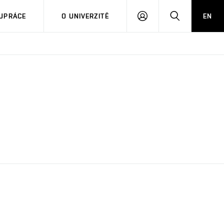
PŘIHLÁSIT
HLEDAT
UPRÁCE
O UNIVERZITĚ
EN
SE