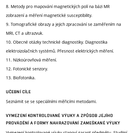
8. Metody pro mapování magnetických polí na bázi MR
zobrazení a měření magnetické susceptibility.
9. Tomografické obrazy a jejich zpracování se zaměřením na
MRI, CT a ultrazvuk.
10. Obecné otázky technické diagnostiky. Diagnostika
elektroizolačních systémů. Přesnost elektrických měření.
11. Nízkoúrovňová měření.
12. Fotonické senzory.
13. Biofotonika.
UČEBNÍ CÍLE
Seznámit se se speciálními měřicími metodami.
VYMEZENÍ KONTROLOVANÉ VÝUKY A ZPŮSOB JEJÍHO
PROVÁDĚNÍ A FORMY NAHRAZOVÁNÍ ZAMEŠKANÉ VÝUKY
Vymezení kontrolované výuky stanoví garant předmětu. Studijní