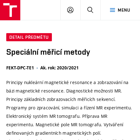
VUT
PŘIHLÁSIT
HLEDAT
MENU
SE
DETAIL PŘEDMĚTU
Speciální měřicí metody
FEKT-DPC-TE1
Ak. rok: 2020/2021
Principy nukleární magnetické resonance a zobrazování na
bázi magnetické resonance. Diagnostické možnosti MR.
Principy základních zobrazovacích měřicích sekvencí.
Programy pro zpracování, simulaci a řízení MR experimentu.
Elektronický systém MR tomografu. Příprava MR
experimentu. Magnetické pole MR tomografu. Vytváření
definovaných gradientních magnetických polí.