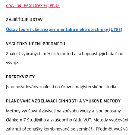
doc. Ing. Petr Drexler, Ph.D.
ZAJIŠŤUJE ÚSTAV
Ústav teoretické a experimentální elektrotechniky (UTEE)
VÝSLEDKY UČENÍ PŘEDMĚTU
Znalost vybraných měřicích metod a schopnost jejich dalšího
vývoje.
PREREKVIZITY
Jsou požadovány znalosti na úrovni magisterského studia.
PLÁNOVANÉ VZDĚLÁVACÍ ČINNOSTI A VÝUKOVÉ METODY
Metody vyučování závisejí na způsobu výuky a jsou popsány
článkem 7 Studijního a zkušebního řádu VUT. Metody vyučování
zahrnují přednášky kombinované se semináři. Předmět využívá