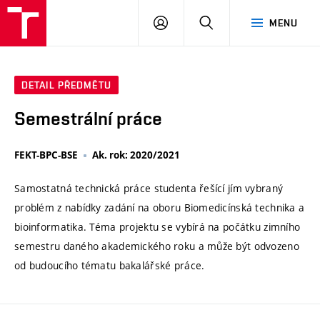
VUT
PŘIHLÁSIT
HLEDAT
MENU
SE
DETAIL PŘEDMĚTU
Semestrální práce
FEKT-BPC-BSE
Ak. rok: 2020/2021
Samostatná technická práce studenta řešící jím vybraný
problém z nabídky zadání na oboru Biomedicínská technika a
bioinformatika. Téma projektu se vybírá na počátku zimního
semestru daného akademického roku a může být odvozeno
od budoucího tématu bakalářské práce.