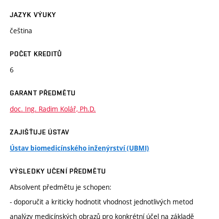
JAZYK VÝUKY
čeština
POČET KREDITŮ
6
GARANT PŘEDMĚTU
doc. Ing. Radim Kolář, Ph.D.
ZAJIŠŤUJE ÚSTAV
Ústav biomedicínského inženýrství (UBMI)
VÝSLEDKY UČENÍ PŘEDMĚTU
Absolvent předmětu je schopen:
- doporučit a kriticky hodnotit vhodnost jednotlivých metod
analýzy medicínských obrazů pro konkrétní účel na základě