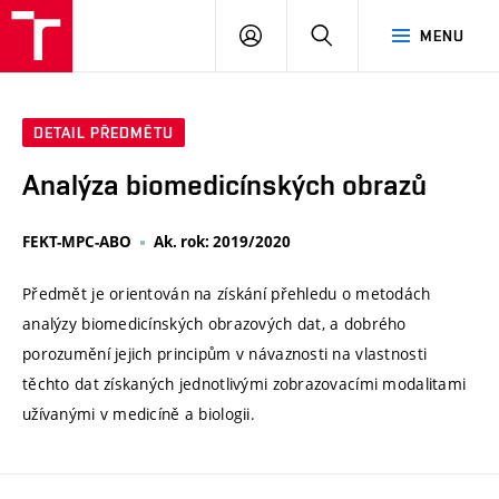
VUT
PŘIHLÁSIT
HLEDAT
MENU
SE
DETAIL PŘEDMĚTU
Analýza biomedicínských obrazů
FEKT-MPC-ABO
Ak. rok: 2019/2020
Předmět je orientován na získání přehledu o metodách
analýzy biomedicínských obrazových dat, a dobrého
porozumění jejich principům v návaznosti na vlastnosti
těchto dat získaných jednotlivými zobrazovacími modalitami
užívanými v medicíně a biologii.