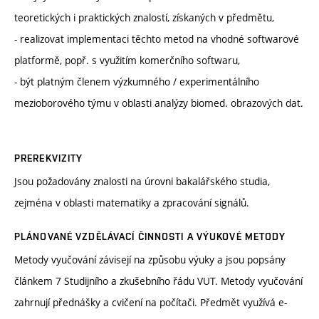
teoretických i praktických znalostí, získaných v předmětu,
- realizovat implementaci těchto metod na vhodné softwarové
platformě, popř. s využitím komerčního softwaru,
- být platným členem výzkumného / experimentálního
mezioborového týmu v oblasti analýzy biomed. obrazových dat.
PREREKVIZITY
Jsou požadovány znalosti na úrovni bakalářského studia,
zejména v oblasti matematiky a zpracování signálů.
PLÁNOVANÉ VZDĚLÁVACÍ ČINNOSTI A VÝUKOVÉ METODY
Metody vyučování závisejí na způsobu výuky a jsou popsány
článkem 7 Studijního a zkušebního řádu VUT. Metody vyučování
zahrnují přednášky a cvičení na počítači. Předmět využívá e-