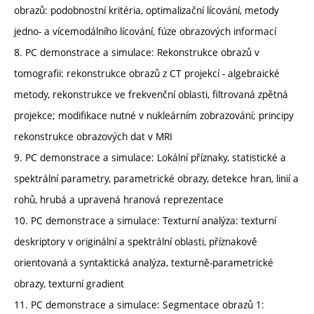
obrazů: podobnostní kritéria, optimalizační lícování, metody
jedno- a vícemodálního lícování, fúze obrazových informací
8. PC demonstrace a simulace: Rekonstrukce obrazů v
tomografii: rekonstrukce obrazů z CT projekcí - algebraické
metody, rekonstrukce ve frekvenční oblasti, filtrovaná zpětná
projekce; modifikace nutné v nukleárním zobrazování; principy
rekonstrukce obrazových dat v MRI
9. PC demonstrace a simulace: Lokální příznaky, statistické a
spektrální parametry, parametrické obrazy, detekce hran, linií a
rohů, hrubá a upravená hranová reprezentace
10. PC demonstrace a simulace: Texturní analýza: texturní
deskriptory v originální a spektrální oblasti, příznakově
orientovaná a syntaktická analýza, texturně-parametrické
obrazy, texturní gradient
11. PC demonstrace a simulace: Segmentace obrazů 1: