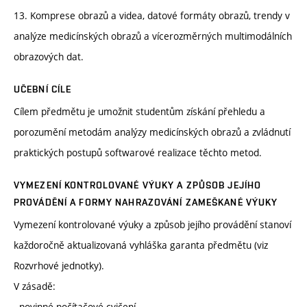
13. Komprese obrazů a videa, datové formáty obrazů, trendy v
analýze medicínských obrazů a vícerozměrných multimodálních
obrazových dat.
UČEBNÍ CÍLE
Cílem předmětu je umožnit studentům získání přehledu a
porozumění metodám analýzy medicínských obrazů a zvládnutí
praktických postupů softwarové realizace těchto metod.
VYMEZENÍ KONTROLOVANÉ VÝUKY A ZPŮSOB JEJÍHO
PROVÁDĚNÍ A FORMY NAHRAZOVÁNÍ ZAMEŠKANÉ VÝUKY
Vymezení kontrolované výuky a způsob jejího provádění stanoví
každoročně aktualizovaná vyhláška garanta předmětu (viz
Rozvrhové jednotky).
V zásadě:
- povinné počítačové cvičení