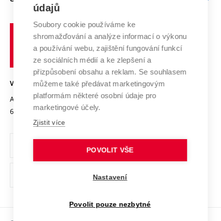
E-přihláška
údajů
Zahraniční spolupráce
Systém zajišťování kvality výzkumu
Profil univerzity
Spolupráce se školami
Soubory cookie používáme ke
Vysoké
Výzkumné infrastruktury
shromažďování a analýze informací o výkonu
Udržitelná univerzita
učení
Služby univerzity
Transfer znalostí
a používání webu, zajištění fungování funkcí
technické
Podnikavá univerzita / ContriBUTe
Mezinárodní dohody
ze sociálních médií a ke zlepšení a
Open Science
v
Bezpečná univerzita
přizpůsobení obsahu a reklam. Se souhlasem
Univerzitní sítě
Brně
Projekty
můžeme také předávat marketingovým
VYSOKÉ UČENÍ TECHNICKÉ V BRNĚ
Vyznamenání
platformám některé osobní údaje pro
Projekty ze strukturálních fondů
Antonínská 548/1
www.vut.cz
marketingové účely.
Organizační struktura
602 00 Brno
vut@vutbr.cz
Specifický výzkum
Zjistit více
Úřední deska
Ochrana osobních údajů
POVOLIT VŠE
(externí
Pracovní příležitosti
Nastavení
odkaz)
Podpora a rozvoj zaměstnanců a studujících
Povolit pouze nezbytné
Rovné příležitosti