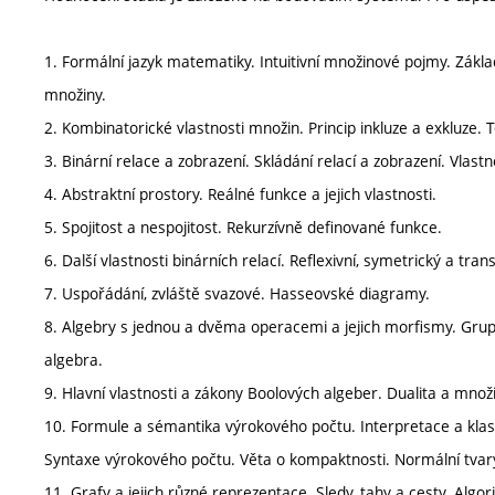
1. Formální jazyk matematiky. Intuitivní množinové pojmy. Zák
množiny.
2. Kombinatorické vlastnosti množin. Princip inkluze a exkluze. T
3. Binární relace a zobrazení. Skládání relací a zobrazení. Vlastn
4. Abstraktní prostory. Reálné funkce a jejich vlastnosti.
5. Spojitost a nespojitost. Rekurzívně definované funkce.
6. Další vlastnosti binárních relací. Reflexivní, symetrický a tran
7. Uspořádání, zvláště svazové. Hasseovské diagramy.
8. Algebry s jednou a dvěma operacemi a jejich morfismy. Gru
algebra.
9. Hlavní vlastnosti a zákony Boolových algeber. Dualita a mn
10. Formule a sémantika výrokového počtu. Interpretace a klasi
Syntaxe výrokového počtu. Věta o kompaktnosti. Normální tvary
11. Grafy a jejich různé reprezentace. Sledy, tahy a cesty. Algor