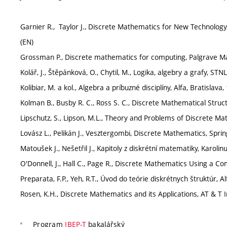
Garnier R., Taylor J., Discrete Mathematics for New Technology, 
(EN)
Grossman P., Discrete mathematics for computing, Palgrave Ma
Kolář, J., Štěpánková, O., Chytil, M., Logika, algebry a grafy, STN
Kolibiar, M. a kol., Algebra a príbuzné disciplíny, Alfa, Bratislava,
Kolman B., Busby R. C., Ross S. C., Discrete Mathematical Stru
Lipschutz, S., Lipson, M.L., Theory and Problems of Discrete M
Lovász L., Pelikán J., Vesztergombi, Discrete Mathematics, Spri
Matoušek J., Nešetřil J., Kapitoly z diskrétní matematiky, Karoli
O'Donnell, J., Hall C., Page R., Discrete Mathematics Using a C
Preparata, F.P., Yeh, R.T., Úvod do teórie diskrétnych štruktúr, Al
Rosen, K.H., Discrete Mathematics and its Applications, AT & T
Program
IBEP-T
bakalářský