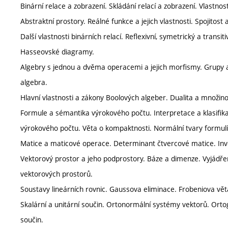
Binární relace a zobrazení. Skládání relací a zobrazení. Vlastno
Abstraktní prostory. Reálné funkce a jejich vlastnosti. Spojitost
Další vlastnosti binárních relací. Reflexivní, symetrický a transi
Hasseovské diagramy.
Algebry s jednou a dvěma operacemi a jejich morfismy. Grupy 
algebra.
Hlavní vlastnosti a zákony Boolových algeber. Dualita a množi
Formule a sémantika výrokového počtu. Interpretace a klasifika
výrokového počtu. Věta o kompaktnosti. Normální tvary formulí
Matice a maticové operace. Determinant čtvercové matice. In
Vektorový prostor a jeho podprostory. Báze a dimenze. Vyjádřen
vektorových prostorů.
Soustavy lineárních rovnic. Gaussova eliminace. Frobeniova vě
Skalární a unitární součin. Ortonormální systémy vektorů. Ort
součin.