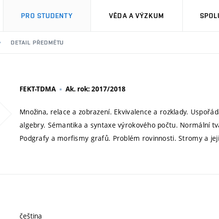
PRO STUDENTY
VĚDA A VÝZKUM
SPOL
DETAIL PŘEDMĚTU
FEKT-TDMA
Ak. rok: 2017/2018
Množina, relace a zobrazení. Ekvivalence a rozklady. Uspořá
algebry. Sémantika a syntaxe výrokového počtu. Normální tvar
Podgrafy a morfismy grafů. Problém rovinnosti. Stromy a jeji
čeština