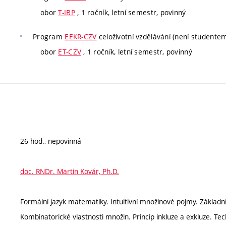
obor
T-IBP
, 1 ročník, letní semestr, povinný
Program
EEKR-CZV
celoživotní vzdělávání (není studente
obor
ET-CZV
, 1 ročník, letní semestr, povinný
26 hod., nepovinná
doc. RNDr. Martin Kovár, Ph.D.
Formální jazyk matematiky. Intuitivní množinové pojmy. Základ
Kombinatorické vlastnosti množin. Princip inkluze a exkluze. Tech