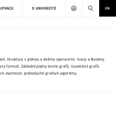
PŘIHLÁSIT
HLEDAT
UPRÁCE
O UNIVERZITĚ
EN
SE
dání. Struktury s jednou a dvěma operacemi. Svazy a Boolovy
y formulí. Základní pojmy teorie grafů. Souvislost grafů.
ch vlastnosti. Jednoduché grafové algoritmy.