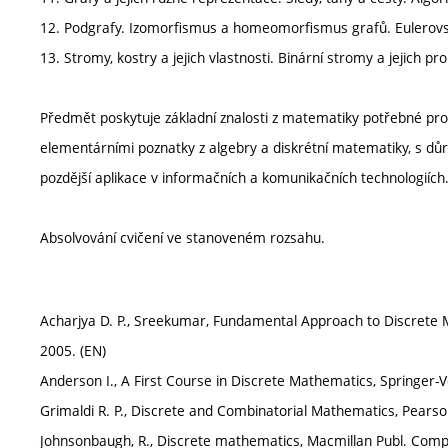
12. Podgrafy. Izomorfismus a homeomorfismus grafů. Eulerovsk
13. Stromy, kostry a jejich vlastnosti. Binární stromy a jejich p
Předmět poskytuje základní znalosti z matematiky potřebné pro
elementárními poznatky z algebry a diskrétní matematiky, s dů
pozdější aplikace v informačních a komunikačních technologiích
Absolvování cvičení ve stanoveném rozsahu.
Acharjya D. P., Sreekumar, Fundamental Approach to Discrete M
2005. (EN)
Anderson I., A First Course in Discrete Mathematics, Springer-
Grimaldi R. P., Discrete and Combinatorial Mathematics, Pearso
Johnsonbaugh, R., Discrete mathematics, Macmillan Publ. Comp.