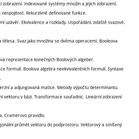
sti zobrazení. Indexované systémy množin a jejich zobrazení.
 a nespojitost. Rekurzívně definované funkce.
tivní uzávěr. Ekvivalence a rozklady. Uspořádání, zvláště svazové.
a tělesa. Svaz jako množina se dvěma operacemi. Booleova
nová reprezentace konečných Boolových algeber.
ce formulí. Boolova algebra neekvivalentních formulí. Syntaxe
.
verzní a adjungovaná matice. Metody výpočtu determinantu.
í vektoru v bázi. Transformace souřadnic. Lineární zobrazení
ta. Cramerovo pravidlo.
ogonální průmět vektoru do podprostoru. Vektorový a smíšený