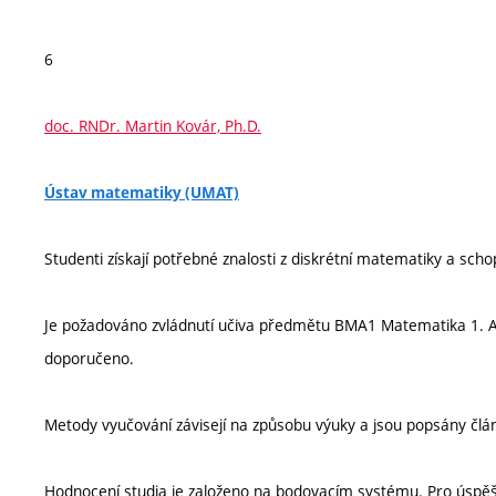
6
doc. RNDr. Martin Kovár, Ph.D.
Ústav matematiky (UMAT)
Studenti získají potřebné znalosti z diskrétní matematiky a sch
Je požadováno zvládnutí učiva předmětu BMA1 Matematika 1.
doporučeno.
Metody vyučování závisejí na způsobu výuky a jsou popsány člá
Hodnocení studia je založeno na bodovacím systému. Pro úspě