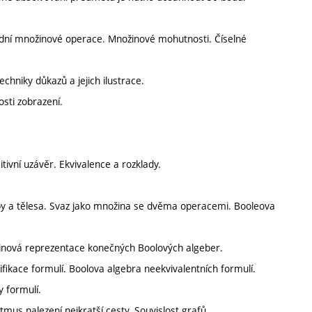
ladní množinové operace. Množinové mohutnosti. Číselné
echniky důkazů a jejich ilustrace.
osti zobrazení.
sitivní uzávěr. Ekvivalence a rozklady.
py a tělesa. Svaz jako množina se dvěma operacemi. Booleova
ožinová reprezentace konečných Boolových algeber.
fikace formulí. Boolova algebra neekvivalentních formulí.
 formulí.
itmus nalezení nejkratší cesty. Souvislost grafů.