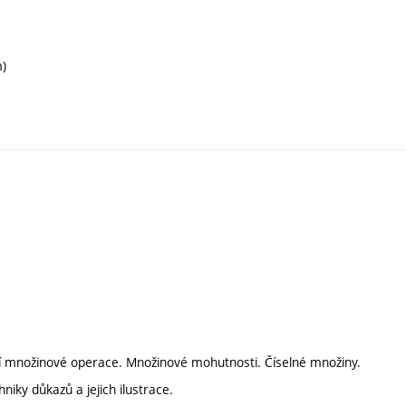
m)
ní množinové operace. Množinové mohutnosti. Číselné množiny.
niky důkazů a jejich ilustrace.