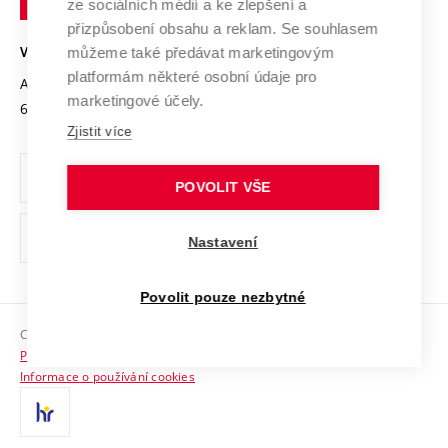
Mezinárodní dohody
ze sociálních médií a ke zlepšení a
Open Science
v
Bezpečná univerzita
přizpůsobení obsahu a reklam. Se souhlasem
Univerzitní sítě
Brně
Projekty
můžeme také předávat marketingovým
VYSOKÉ UČENÍ TECHNICKÉ V BRNĚ
Vyznamenání
platformám některé osobní údaje pro
Projekty ze strukturálních fondů
Antonínská 548/1
www.vut.cz
marketingové účely.
Organizační struktura
602 00 Brno
vut@vutbr.cz
Specifický výzkum
Zjistit více
Úřední deska
Ochrana osobních údajů
POVOLIT VŠE
(externí
Pracovní příležitosti
Nastavení
odkaz)
Podpora a rozvoj zaměstnanců a studujících
Povolit pouze nezbytné
Rovné příležitosti
Copyright © 2026 VUT
Sociální bezpečí
Prohlášení o přístupnosti
HR Award
Informace o používání cookies
Kontakty