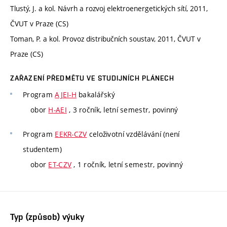
Tlustý, J. a kol. Návrh a rozvoj elektroenergetických sítí, 2011,
ČVUT v Praze (CS)
Toman, P. a kol. Provoz distribučních soustav, 2011, ČVUT v
Praze (CS)
ZAŘAZENÍ PŘEDMĚTU VE STUDIJNÍCH PLÁNECH
Program
AJEI-H
bakalářský
obor
H-AEI
, 3 ročník, letní semestr, povinný
Program
EEKR-CZV
celoživotní vzdělávání (není
studentem)
obor
ET-CZV
, 1 ročník, letní semestr, povinný
Typ (způsob) výuky