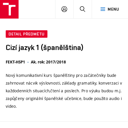
VUT
PŘIHLÁSIT
HLEDAT
MENU
SE
DETAIL PŘEDMĚTU
Cizí jazyk 1 (španělština)
FEKT-HSP1
Ak. rok: 2017/2018
Nový komunikativní kurs španělštiny pro začátečníky bude
zahrnovat nácvik výslovnosti, základy gramatiky, konverzaci v
každodenních situacích,čtení a poslech. Pro výuku budou m.j.
zapůjčeny originální španělské učebnice, bude použito audio i
video.