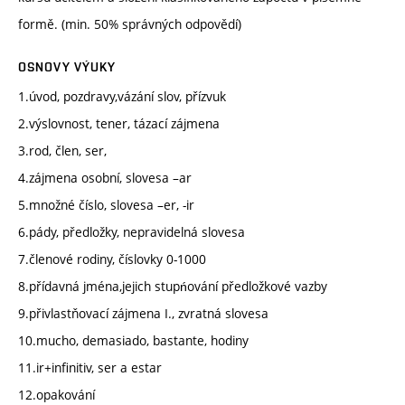
formě. (min. 50% správných odpovědí)
OSNOVY VÝUKY
1.úvod, pozdravy,vázání slov, přízvuk
2.výslovnost, tener, tázací zájmena
3.rod, člen, ser,
4.zájmena osobní, slovesa –ar
5.množné číslo, slovesa –er, -ir
6.pády, předložky, nepravidelná slovesa
7.členové rodiny, číslovky 0-1000
8.přídavná jména,jejich stupńování předložkové vazby
9.přivlastňovací zájmena I., zvratná slovesa
10.mucho, demasiado, bastante, hodiny
11.ir+infinitiv, ser a estar
12.opakování