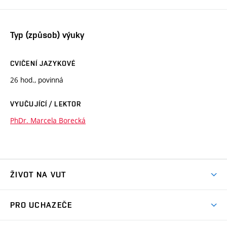
Typ (způsob) výuky
CVIČENÍ JAZYKOVÉ
26 hod., povinná
VYUČUJÍCÍ / LEKTOR
PhDr. Marcela Borecká
ŽIVOT NA VUT
Atmosféra VUT
PRO UCHAZEČE
Prostory školy
Proč na VUT