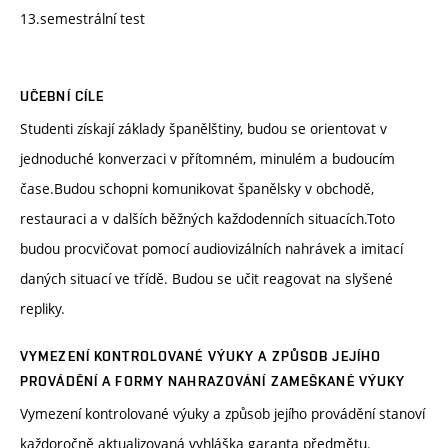
13.semestrální test
UČEBNÍ CÍLE
Studenti získají základy španělštiny, budou se orientovat v
jednoduché konverzaci v přítomném, minulém a budoucím
čase.Budou schopni komunikovat španělsky v obchodě,
restauraci a v dalších běžných každodenních situacích.Toto
budou procvičovat pomocí audiovizálních nahrávek a imitací
daných situací ve třídě. Budou se učit reagovat na slyšené
repliky.
VYMEZENÍ KONTROLOVANÉ VÝUKY A ZPŮSOB JEJÍHO
PROVÁDĚNÍ A FORMY NAHRAZOVÁNÍ ZAMEŠKANÉ VÝUKY
Vymezení kontrolované výuky a způsob jejího provádění stanoví
každoročně aktualizovaná vyhláška garanta předmětu.