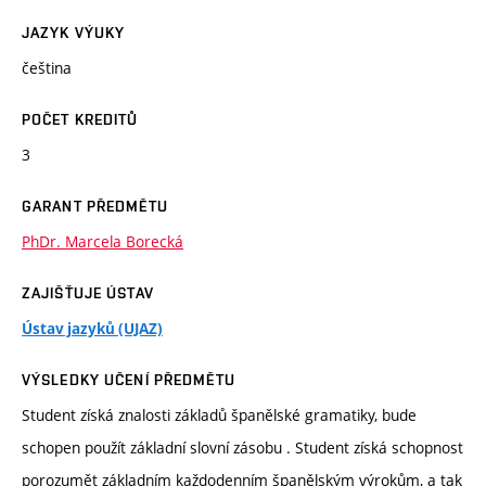
JAZYK VÝUKY
čeština
POČET KREDITŮ
3
GARANT PŘEDMĚTU
PhDr. Marcela Borecká
ZAJIŠŤUJE ÚSTAV
Ústav jazyků (UJAZ)
VÝSLEDKY UČENÍ PŘEDMĚTU
Student získá znalosti základů španělské gramatiky, bude
schopen použít základní slovní zásobu . Student získá schopnost
porozumět základním každodenním španělským výrokům, a tak