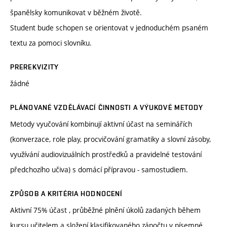
španělsky komunikovat v běžném životě.
Student bude schopen se orientovat v jednoduchém psaném
textu za pomoci slovníku.
PREREKVIZITY
žádné
PLÁNOVANÉ VZDĚLÁVACÍ ČINNOSTI A VÝUKOVÉ METODY
Metody vyučování kombinují aktivní účast na seminářích
(konverzace, role play, procvičování gramatiky a slovní zásoby,
využívání audiovizuálních prostředků a pravidelné testování
předchozího učiva) s domácí přípravou - samostudiem.
ZPŮSOB A KRITÉRIA HODNOCENÍ
Aktivní 75% účast , průběžné plnění úkolů zadaných během
kursu učitelem a složení klasifikovaného zápočtu v písemné