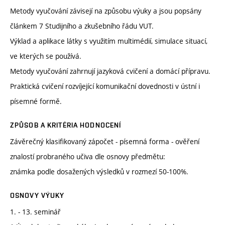
Metody vyučování závisejí na způsobu výuky a jsou popsány
článkem 7 Studijního a zkušebního řádu VUT.
Výklad a aplikace látky s využitím multimédií, simulace situací,
ve kterých se používá.
Metody vyučování zahrnují jazyková cvičení a domácí přípravu.
Praktická cvičení rozvíjející komunikační dovednosti v ústní i
písemné formě.
ZPŮSOB A KRITÉRIA HODNOCENÍ
Závěrečný klasifikovaný zápočet - písemná forma - ověření
znalostí probraného učiva dle osnovy předmětu:
známka podle dosažených výsledků v rozmezí 50-100%.
OSNOVY VÝUKY
1. - 13. seminář