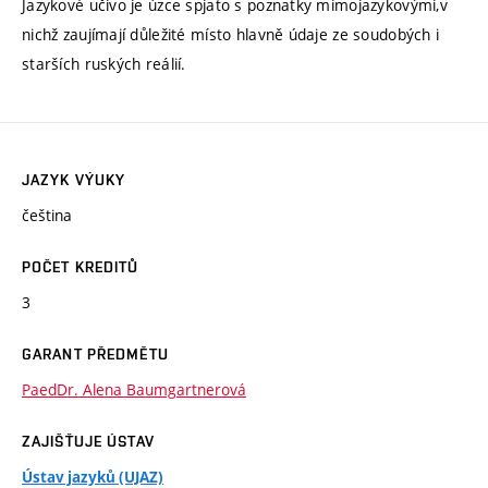
Jazykové učivo je úzce spjato s poznatky mimojazykovými,v
nichž zaujímají důležité místo hlavně údaje ze soudobých i
starších ruských reálií.
JAZYK VÝUKY
čeština
POČET KREDITŮ
3
GARANT PŘEDMĚTU
PaedDr. Alena Baumgartnerová
ZAJIŠŤUJE ÚSTAV
Ústav jazyků (UJAZ)