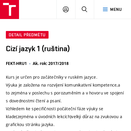
VUT
PŘIHLÁSIT
HLEDAT
MENU
SE
DETAIL PŘEDMĚTU
Cizí jazyk 1 (ruština)
FEKT-HRU1
Ak. rok: 2017/2018
Kurs je určen pro začátečníky v ruském jazyce.
Výuka je založena na rozvíjení komunikativní kompetence,a
to zejména v poslechu s porozuměním a v hovoru ve spojení
s dovednostmi čtení a psaní.
Vzhledem ke specifičnosti počáteční fáze výuky se
klade(zejména v úvodních lekcích)velký důraz na zvukovou a
grafickou stránku jazyka.