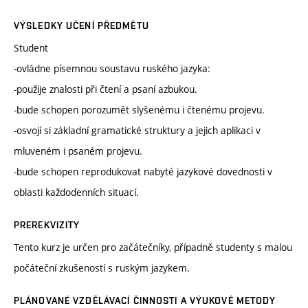
VÝSLEDKY UČENÍ PŘEDMĚTU
Student
-ovládne písemnou soustavu ruského jazyka:
-použije znalosti při čtení a psaní azbukou.
-bude schopen porozumět slyšenému i čtenému projevu.
-osvojí si základní gramatické struktury a jejich aplikaci v
mluveném i psaném projevu.
-bude schopen reprodukovat nabyté jazykové dovednosti v
oblasti každodenních situací.
PREREKVIZITY
Tento kurz je určen pro začátečníky, případně studenty s malou
počáteční zkušeností s ruským jazykem.
PLÁNOVANÉ VZDĚLÁVACÍ ČINNOSTI A VÝUKOVÉ METODY