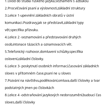
1.Úvod do studia ruského jazyka,seznámení s azbukou
2.Procvičování psaní a výslovnosti,základní struktury
3.Lekce 1-upevnění základních obratů v ústní
komunikaci.Pozdravy,jak se představit,základní typy
vět,specifika přízvuku.
4.Lekce 2 -seznamování a představování druhých
osob,intonace tázacích a oznamovacích vět.
5.Telefonický rozhovor,domluvení schůzky,specifika
oslovení,základní číslovky.
6.Lekce 3- poskytnutí osobních informací,časování základních
sloves v přítomném čase,psaní ne u sloves
7.Pozvání na návštěvu,poděkování,omluva,další číslovky a tvar
podstatných jmen po číslovkách
8.Lekce 4 -odstraňování jazykových nedorozumění,budoucí čas
sloves,další číslovky