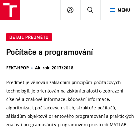
VUT
PŘIHLÁSIT
HLEDAT
MENU
SE
DETAIL PŘEDMĚTU
Počítače a programování
FEKT-HPOP
Ak. rok: 2017/2018
Předmět je věnován základním principům počítačových
technologií. Je orientován na získání znalostí o zobrazení
číselné a znakové informace, kódování informace,
algoritmizaci, počítačových sítích, struktuře počítačů,
základům objektově orientového programování a praktických
znalostí programování v programovém prostředí MATLAB.