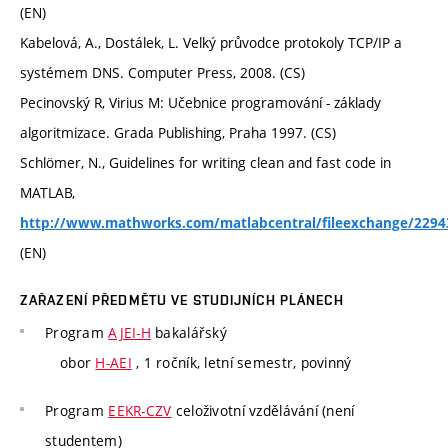
(EN)
Kabelová, A., Dostálek, L. Velký průvodce protokoly TCP/IP a
systémem DNS. Computer Press, 2008. (CS)
Pecinovský R, Virius M: Učebnice programování - základy
algoritmizace. Grada Publishing, Praha 1997. (CS)
Schlömer, N., Guidelines for writing clean and fast code in
MATLAB,
http://www.mathworks.com/matlabcentral/fileexchange/2294
(EN)
ZAŘAZENÍ PŘEDMĚTU VE STUDIJNÍCH PLÁNECH
Program
AJEI-H
bakalářský
obor
H-AEI
, 1 ročník, letní semestr, povinný
Program
EEKR-CZV
celoživotní vzdělávání (není
studentem)