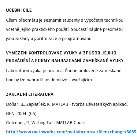
UČEBNÍ CÍLE
Cílem předmětu je seznámit studenty s výpočetní technikou
včetně jejího praktického použití. Součástí náplně předmětu
jsou základy algoritmizace a programování.
VYMEZENÍ KONTROLOVANÉ VÝUKY A ZPŮSOB JEJÍHO
PROVÁDĚNÍ A FORMY NAHRAZOVÁNÍ ZAMEŠKANÉ VÝUKY
Laboratorní výuka je povinná. Řádně omluvené zameškané
hodiny lze nahradit po domluvě s vyučujícím.
ZÁKLADNÍ LITERATURA
Doňar, B., Zaplatílek, K. MATLAB - tvorba uživatelských aplikací.
BEN, 2004. (CS)
Getreuer, P., Writing Fast MATLAB Code,
http://www.mathworks.com/matlabcentral/fileexchange/5685