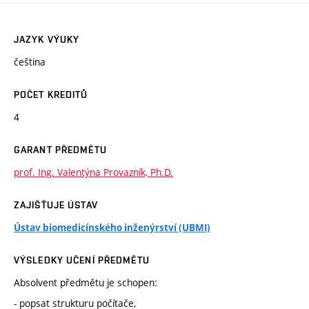
JAZYK VÝUKY
čeština
POČET KREDITŮ
4
GARANT PŘEDMĚTU
prof. Ing. Valentýna Provazník, Ph.D.
ZAJIŠŤUJE ÚSTAV
Ústav biomedicínského inženýrství (UBMI)
VÝSLEDKY UČENÍ PŘEDMĚTU
Absolvent předmětu je schopen:
- popsat strukturu počítače,