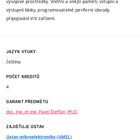
vývojové prostředky. Vnitřní a vnější paměti, vstupní a
výstupní bloky, programovatelné periferní obvody,
připojování V/V zařízení.
JAZYK VÝUKY
čeština
POČET KREDITŮ
4
GARANT PŘEDMĚTU
doc. Ing. et Ing. Pavel Šteffan, Ph.D.
ZAJIŠŤUJE ÚSTAV
Ústav mikroelektroniky (UMEL)