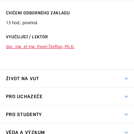
CVIČENÍ ODBORNÉHO ZÁKLADU
13 hod., povinná
VYUČUJÍCÍ / LEKTOR
doc. Ing. et Ing. Pavel Šteffan, Ph.D.
ŽIVOT NA VUT
Atmosféra VUT
PRO UCHAZEČE
Prostory školy
Proč na VUT
Koleje
PRO STUDENTY
Studijní programy
Stravování
Předměty
Studijní předpisy
Studium a stáže v zahraničí
Stipendia
Dny otevřených dveří
VĚDA A VÝZKUM
Sport na VUT