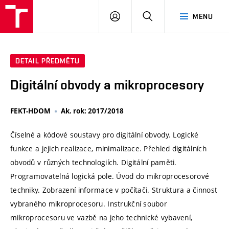
VUT
PŘIHLÁSIT
HLEDAT
MENU
SE
DETAIL PŘEDMĚTU
Digitální obvody a mikroprocesory
FEKT-HDOM
Ak. rok: 2017/2018
Číselné a kódové soustavy pro digitální obvody. Logické
funkce a jejich realizace, minimalizace. Přehled digitálních
obvodů v různých technologiích. Digitální paměti.
Programovatelná logická pole. Úvod do mikroprocesorové
techniky. Zobrazení informace v počítači. Struktura a činnost
vybraného mikroprocesoru. Instrukční soubor
mikroprocesoru ve vazbě na jeho technické vybavení,