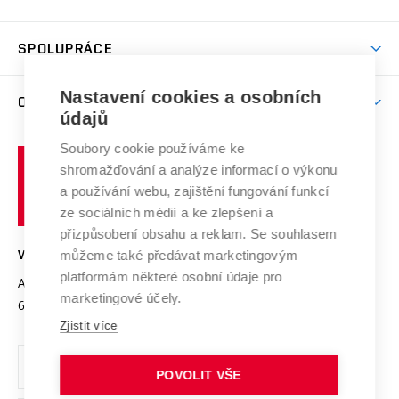
(externí
Studijní programy
Poplatky za studium
Uznání zahraničního vzdělání
Knihovny
Aktivity pro juniory
Studentský život
odkaz)
Věda a výzkum na VUT
Harmonogram akademického roku
Zpracování osobních údajů studentů
Sociální bezpečí
SPOLUPRÁCE
Celoživotní vzdělávání
Brno
Podpora excelence
Závěrečné práce
Studium bez bariér
Zpracování osobních údajů uchazečů o studium
Firemní spolupráce
Mezinárodní vědecká rada
Nastavení cookies a osobních
O UNIVERZITĚ
Doktorské studium
Podpora podnikání
E-přihláška
údajů
Zahraniční spolupráce
Systém zajišťování kvality výzkumu
Profil univerzity
Spolupráce se školami
Soubory cookie používáme ke
Vysoké
Výzkumné infrastruktury
shromažďování a analýze informací o výkonu
Udržitelná univerzita
učení
Služby univerzity
Transfer znalostí
a používání webu, zajištění fungování funkcí
technické
Podnikavá univerzita / ContriBUTe
Mezinárodní dohody
ze sociálních médií a ke zlepšení a
Open Science
v
Bezpečná univerzita
přizpůsobení obsahu a reklam. Se souhlasem
Univerzitní sítě
Brně
Projekty
můžeme také předávat marketingovým
VYSOKÉ UČENÍ TECHNICKÉ V BRNĚ
Vyznamenání
platformám některé osobní údaje pro
Projekty ze strukturálních fondů
Antonínská 548/1
www.vut.cz
marketingové účely.
Organizační struktura
602 00 Brno
vut@vutbr.cz
Specifický výzkum
Zjistit více
Úřední deska
Ochrana osobních údajů
POVOLIT VŠE