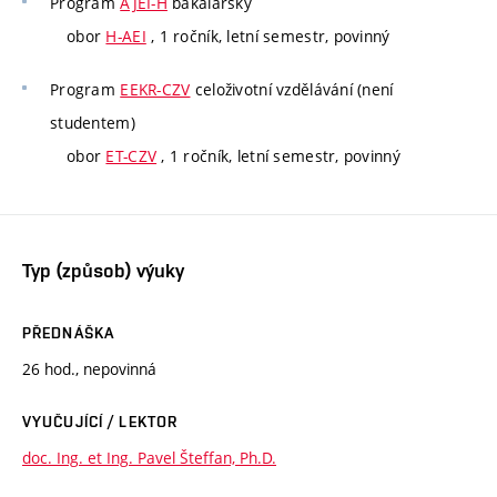
Program
AJEI-H
bakalářský
obor
H-AEI
, 1 ročník, letní semestr, povinný
Program
EEKR-CZV
celoživotní vzdělávání (není
studentem)
obor
ET-CZV
, 1 ročník, letní semestr, povinný
Typ (způsob) výuky
PŘEDNÁŠKA
26 hod., nepovinná
VYUČUJÍCÍ / LEKTOR
doc. Ing. et Ing. Pavel Šteffan, Ph.D.