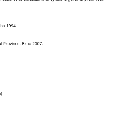
raha 1994
al Province. Brno 2007.
m)