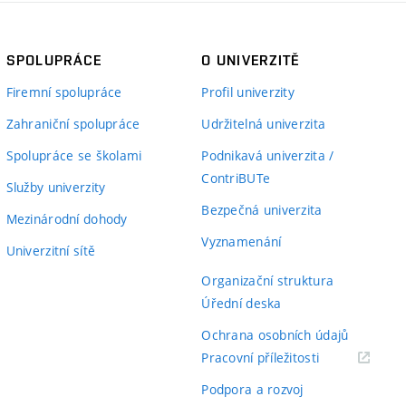
SPOLUPRÁCE
O UNIVERZITĚ
Firemní spolupráce
Profil univerzity
Zahraniční spolupráce
Udržitelná univerzita
Spolupráce se školami
Podnikavá univerzita /
ContriBUTe
Služby univerzity
Bezpečná univerzita
Mezinárodní dohody
Vyznamenání
Univerzitní sítě
Organizační struktura
Úřední deska
Ochrana osobních údajů
(externí
Pracovní příležitosti
odkaz)
Podpora a rozvoj