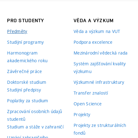
PRO STUDENTY
VĚDA A VÝZKUM
Předměty
Věda a výzkum na VUT
Studijní programy
Podpora excelence
Harmonogram
Mezinárodní vědecká rada
akademického roku
Systém zajišťování kvality
Závěrečné práce
výzkumu
Doktorské studium
Výzkumné infrastruktury
Studijní předpisy
Transfer znalostí
Poplatky za studium
Open Science
Zpracování osobních údajů
Projekty
studentů
Projekty ze strukturálních
Studium a stáže v zahraničí
fondů
Uznání zahraničního