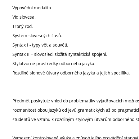
Výpovědní modalita.
Vid slovesa.
Trpný rod.
Systém slovesných časů.
Syntax I - typy vět a souvětí.
Syntax II – slovosled, složitá syntaktická spojení.
Stylotvorné prostředky odborného jazyka.
Rozdílné slohové útvary odborného jazyka a jejich specifika.
Předmět poskytuje vhled do problematiky vyjadřovacích možností a
rozmanitost obou jazyků od jevů gramatických až po pragmatický
studentů ve vztahu k rozdílným stylovým útvarům odborného sty
Vymezení kontrolované výuky a způsob jejího provádění stanov