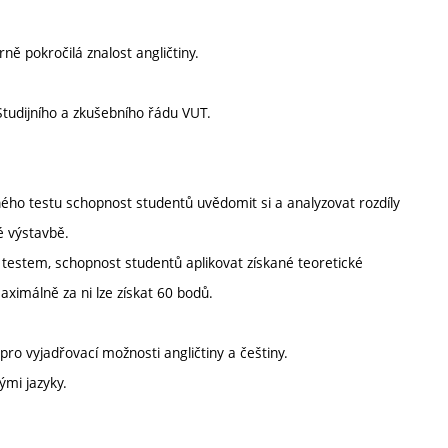
ně pokročilá znalost angličtiny.
tudijního a zkušebního řádu VUT.
ného testu schopnost studentů uvědomit si a analyzovat rozdíly
é výstavbě.
m testem, schopnost studentů aplikovat získané teoretické
ximálně za ni lze získat 60 bodů.
pro vyjadřovací možnosti angličtiny a češtiny.
ými jazyky.