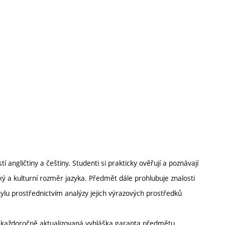
ngličtiny a češtiny. Studenti si prakticky ověřují a poznávají
 a kulturní rozměr jazyka. Předmět dále prohlubuje znalosti
lu prostřednictvím analýzy jejich výrazových prostředků
í každoročně aktualizovaná vyhláška garanta předmětu.