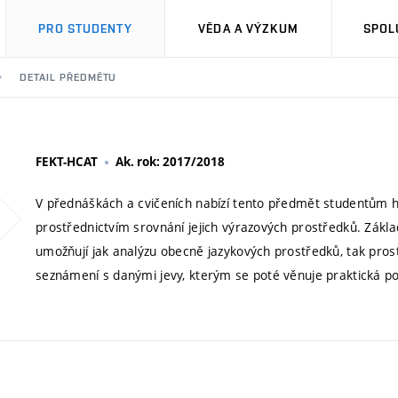
PRO STUDENTY
VĚDA A VÝZKUM
SPOL
DETAIL PŘEDMĚTU
FEKT-HCAT
Ak. rok: 2017/2018
V přednáškách a cvičeních nabízí tento předmět studentům hl
prostřednictvím srovnání jejich výrazových prostředků. Zákl
umožňují jak analýzu obecně jazykových prostředků, tak pros
seznámení s danými jevy, kterým se poté věnuje praktická poz