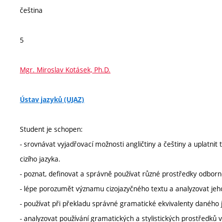
čeština
5
Mgr. Miroslav Kotásek, Ph.D.
Ústav jazyků (UJAZ)
Student je schopen:
- srovnávat vyjadřovací možnosti angličtiny a češtiny a uplatnit 
cizího jazyka.
- poznat, definovat a správně používat různé prostředky odbornéh
- lépe porozumět významu cizojazyčného textu a analyzovat jeho
- používat při překladu správné gramatické ekvivalenty daného 
- analyzovat používání gramatických a stylistických prostředků v