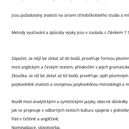
Jsou požadovány znalosti na úrovni středoškolského studia a mír
Metody vyučování a způsoby výuky jsou v souladu s článkem 7 S
Zápočet, za nějž lze získat až 40 bodů, prověřuje formou písem
mezi anglickým a českým textem, především v jejich gramatcik
Zkouška, za níž lze získat až 60 bodů, prověřuje, opět písemný
jazykovědné znalosti a osvojenou jazykovědnou metodologii a ma
Rozdíl mezi analytickými a syntetickými jazyky, obecné důsledky 
Jak se projevuje v odborných textech kultura spojená s jednotliv
Pád v češtině a angličtině,
Nominalizace, slovotvorba.