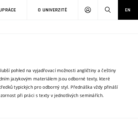
PŘIHLÁSIT
HLEDAT
UPRÁCE
O UNIVERZITĚ
EN
SE
ubší pohled na vyjadřovací možnosti angličtiny a češtiny
adním jazykovým materiálem jsou odborné texty, které
tředků typických pro odborný styl. Přednáška vždy přináší
ornost při práci s texty v jednotlivých seminářích.