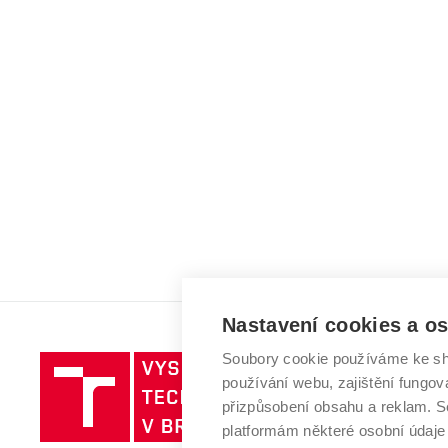
Nastavení cookies a o
Soubory cookie používáme ke sh
Vysoké
používání webu, zajištění fungová
učení
přizpůsobení obsahu a reklam.
technické
platformám některé osobní údaje
v