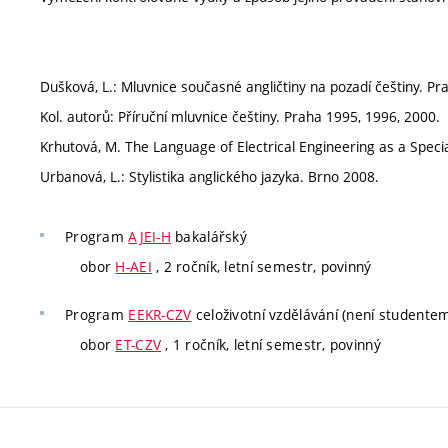
Dušková, L.: Mluvnice současné angličtiny na pozadí češtiny. P
Kol. autorů: Příruční mluvnice češtiny. Praha 1995, 1996, 2000.
Krhutová, M. The Language of Electrical Engineering as a Speci
Urbanová, L.: Stylistika anglického jazyka. Brno 2008.
Program
AJEI-H
bakalářský
obor
H-AEI
, 2 ročník, letní semestr, povinný
Program
EEKR-CZV
celoživotní vzdělávání (není studente
obor
ET-CZV
, 1 ročník, letní semestr, povinný