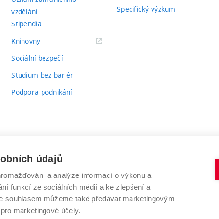
Specifický výzkum
vzdělání
Stipendia
(externí
Knihovny
odkaz)
Sociální bezpečí
Studium bez bariér
Podpora podnikání
sobních údajů
romažďování a analýze informací o výkonu a
VYSOKÉ UČENÍ TECHNICKÉ V BRNĚ
ní funkcí ze sociálních médií a ke zlepšení a
Antonínská 548/1
www.vut.cz
 Se souhlasem můžeme také předávat marketingovým
602 00 Brno
vut@vutbr.cz
 pro marketingové účely.