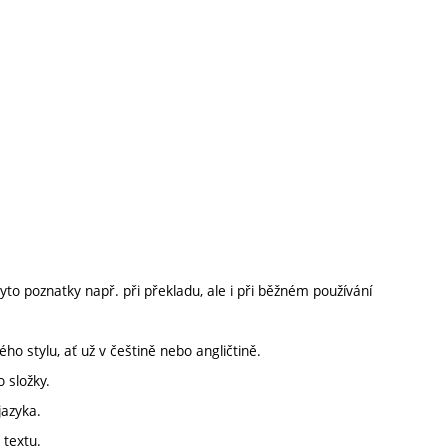
tyto poznatky např. při překladu, ale i při běžném používání
o stylu, ať už v češtině nebo angličtině.
 složky.
jazyka.
 textu.