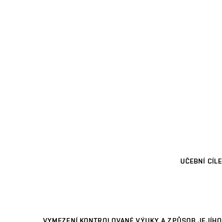
UČEBNÍ CÍLE
VYMEZENÍ KONTROLOVANÉ VÝUKY A ZPŮSOB JEJÍHO