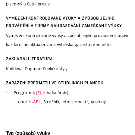
písemný a ústní projev.
VYMEZENÍ KONTROLOVANÉ VÝUKY A ZPŮSOB JEJÍHO
PROVÁDĚNÍ A FORMY NAHRAZOVÁNÍ ZAMEŠKANÉ VÝUKY
Vymezení kontrolované výuky a způsob jejího provádění stanoví
každoročně aktualizovaná vyhláška garanta předmětu
ZÁKLADNÍ LITERATURA
Knittlová, Dagmar: Funkční styly
ZAŘAZENÍ PŘEDMĚTU VE STUDIJNÍCH PLÁNECH
Program
AJEI-H
bakalářský
obor
H-AEI
, 3 ročník, letní semestr, povinný
Typ (způsob) výuky