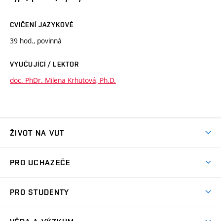
CVIČENÍ JAZYKOVÉ
39 hod., povinná
VYUČUJÍCÍ / LEKTOR
doc. PhDr. Milena Krhutová, Ph.D.
ŽIVOT NA VUT
Atmosféra VUT
PRO UCHAZEČE
Prostory školy
Proč na VUT
Koleje
PRO STUDENTY
Studijní programy
Stravování
Předměty
Studijní předpisy
Studium a stáže v zahraničí
Stipendia
Dny otevřených dveří