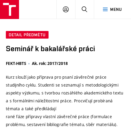
VUT
PŘIHLÁSIT
HLEDAT
MENU
SE
DETAIL PŘEDMĚTU
Seminář k bakalářské práci
FEKT-HBTS
Ak. rok: 2017/2018
Kurz slouží jako příprava pro psaní závěrečné práce
studijního cyklu. Studenti se seznamují s metodologickými
aspekty výzkumu, s tvorbou rozsáhlého akademického textu
a s formálními náležitostmi práce. Procvičují probíraná
témata a také předkládají
rané fáze přípravy vlastní závěrečné práce (formulace
problému, sestavení bibliografie tématu, sběr materiálu).