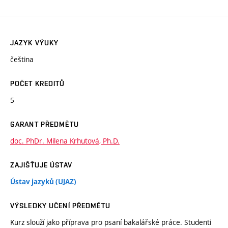
JAZYK VÝUKY
čeština
POČET KREDITŮ
5
GARANT PŘEDMĚTU
doc. PhDr. Milena Krhutová, Ph.D.
ZAJIŠŤUJE ÚSTAV
Ústav jazyků (UJAZ)
VÝSLEDKY UČENÍ PŘEDMĚTU
Kurz slouží jako příprava pro psaní bakalářské práce. Studenti