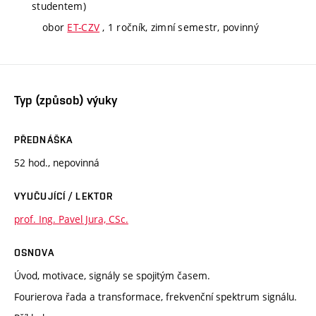
studentem)
obor
ET-CZV
, 1 ročník, zimní semestr, povinný
Typ (způsob) výuky
PŘEDNÁŠKA
52 hod., nepovinná
VYUČUJÍCÍ / LEKTOR
prof. Ing. Pavel Jura, CSc.
OSNOVA
Úvod, motivace, signály se spojitým časem.
Fourierova řada a transformace, frekvenční spektrum signálu.