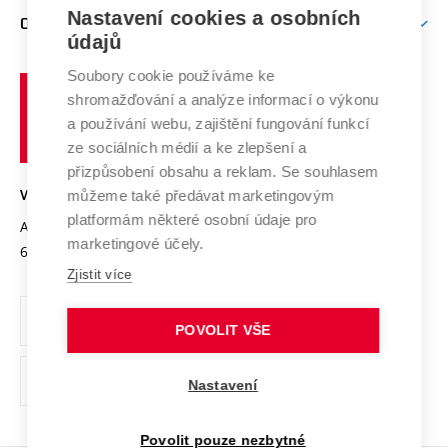
Zpracování osobních údajů uchazečů o studium
Firemní spolupráce
Mezinárodní vědecká rada
Nastavení cookies a osobních
O UNIVERZITĚ
Doktorské studium
Podpora podnikání
E-přihláška
údajů
Zahraniční spolupráce
Systém zajišťování kvality výzkumu
Profil univerzity
Spolupráce se školami
Soubory cookie používáme ke
Vysoké
Výzkumné infrastruktury
shromažďování a analýze informací o výkonu
Udržitelná univerzita
učení
Služby univerzity
Transfer znalostí
a používání webu, zajištění fungování funkcí
technické
Podnikavá univerzita / ContriBUTe
Mezinárodní dohody
ze sociálních médií a ke zlepšení a
Open Science
v
Bezpečná univerzita
přizpůsobení obsahu a reklam. Se souhlasem
Univerzitní sítě
Brně
Projekty
můžeme také předávat marketingovým
VYSOKÉ UČENÍ TECHNICKÉ V BRNĚ
Vyznamenání
platformám některé osobní údaje pro
Projekty ze strukturálních fondů
Antonínská 548/1
www.vut.cz
marketingové účely.
Organizační struktura
602 00 Brno
vut@vutbr.cz
Specifický výzkum
Zjistit více
Úřední deska
Ochrana osobních údajů
POVOLIT VŠE
(externí
Pracovní příležitosti
Nastavení
odkaz)
Podpora a rozvoj zaměstnanců a studujících
Povolit pouze nezbytné
Rovné příležitosti