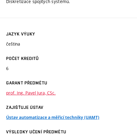
Diskretizace spojitých systémů.
JAZYK VÝUKY
čeština
POČET KREDITŮ
6
GARANT PŘEDMĚTU
prof. Ing. Pavel Jura, CSc.
ZAJIŠŤUJE ÚSTAV
Ústav automatizace a měřicí techniky (UAMT)
VÝSLEDKY UČENÍ PŘEDMĚTU