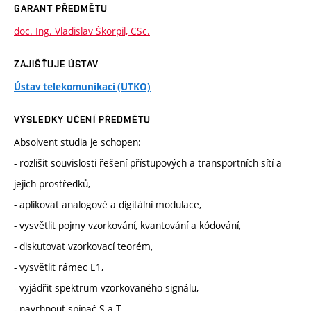
GARANT PŘEDMĚTU
doc. Ing. Vladislav Škorpil, CSc.
ZAJIŠŤUJE ÚSTAV
Ústav telekomunikací (UTKO)
VÝSLEDKY UČENÍ PŘEDMĚTU
Absolvent studia je schopen:
- rozlišit souvislosti řešení přístupových a transportních sítí a
jejich prostředků,
- aplikovat analogové a digitální modulace,
- vysvětlit pojmy vzorkování, kvantování a kódování,
- diskutovat vzorkovací teorém,
- vysvětlit rámec E1,
- vyjádřit spektrum vzorkovaného signálu,
- navrhnout spínač S a T,