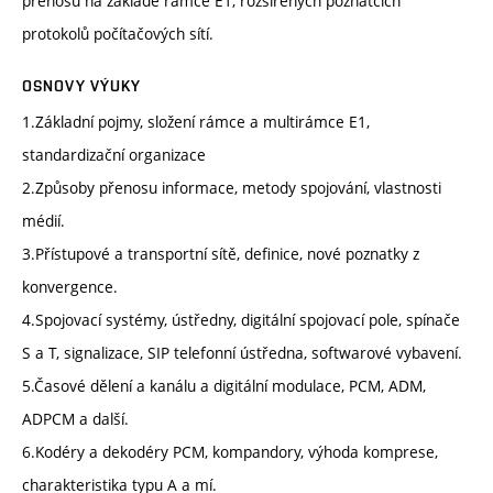
přenosu na základě rámce E1, rozšířených poznatcích
protokolů počítačových sítí.
OSNOVY VÝUKY
1.Základní pojmy, složení rámce a multirámce E1,
standardizační organizace
2.Způsoby přenosu informace, metody spojování, vlastnosti
médií.
3.Přístupové a transportní sítě, definice, nové poznatky z
konvergence.
4.Spojovací systémy, ústředny, digitální spojovací pole, spínače
S a T, signalizace, SIP telefonní ústředna, softwarové vybavení.
5.Časové dělení a kanálu a digitální modulace, PCM, ADM,
ADPCM a další.
6.Kodéry a dekodéry PCM, kompandory, výhoda komprese,
charakteristika typu A a mí.