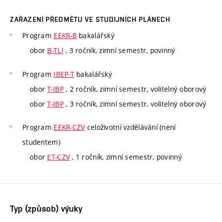
ZAŘAZENÍ PŘEDMĚTU VE STUDIJNÍCH PLÁNECH
Program
EEKR-B
bakalářský
obor
B-TLI
, 3 ročník, zimní semestr, povinný
Program
IBEP-T
bakalářský
obor
T-IBP
, 2 ročník, zimní semestr, volitelný oborový
obor
T-IBP
, 3 ročník, zimní semestr, volitelný oborový
Program
EEKR-CZV
celoživotní vzdělávání (není
studentem)
obor
ET-CZV
, 1 ročník, zimní semestr, povinný
Typ (způsob) výuky