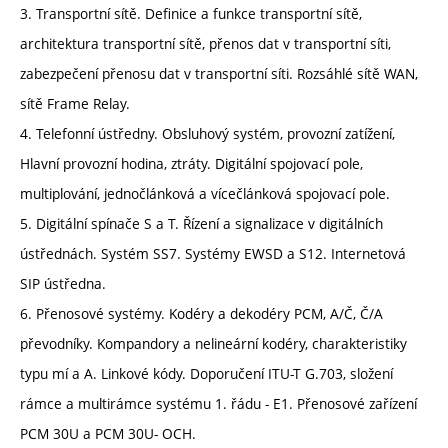
3. Transportní sítě. Definice a funkce transportní sítě,
architektura transportní sítě, přenos dat v transportní síti,
zabezpečení přenosu dat v transportní síti. Rozsáhlé sítě WAN,
sítě Frame Relay.
4. Telefonní ústředny. Obsluhový systém, provozní zatížení,
Hlavní provozní hodina, ztráty. Digitální spojovací pole,
multiplování, jednočlánková a vícečlánková spojovací pole.
5. Digitální spínače S a T. Řízení a signalizace v digitálních
ústřednách. Systém SS7. Systémy EWSD a S12. Internetová
SIP ústředna.
6. Přenosové systémy. Kodéry a dekodéry PCM, A/Č, Č/A
převodníky. Kompandory a nelineární kodéry, charakteristiky
typu mí a A. Linkové kódy. Doporučení ITU-T G.703, složení
rámce a multirámce systému 1. řádu - E1. Přenosové zařízení
PCM 30U a PCM 30U- OCH.