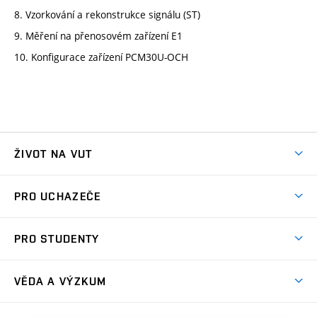
8. Vzorkování a rekonstrukce signálu (ST)
9. Měření na přenosovém zařízení E1
10. Konfigurace zařízení PCM30U-OCH
ŽIVOT NA VUT
Atmosféra VUT
PRO UCHAZEČE
Prostory školy
Proč na VUT
Koleje
PRO STUDENTY
Studijní programy
Stravování
Předměty
Studijní předpisy
Studium a stáže v zahraničí
Stipendia
Dny otevřených dveří
VĚDA A VÝZKUM
Sport na VUT
(externí
Studijní programy
Poplatky za studium
Uznání zahraničního vzdělání
Knihovny
Aktivity pro juniory
Studentský život
odkaz)
Věda a výzkum na VUT