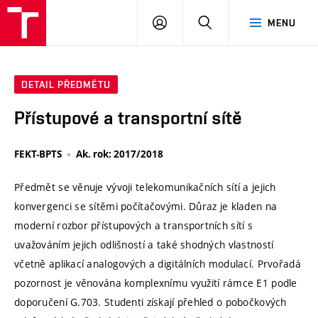
VUT
PŘIHLÁSIT
HLEDAT
MENU
SE
DETAIL PŘEDMĚTU
Přístupové a transportní sítě
FEKT-BPTS
Ak. rok: 2017/2018
Předmět se věnuje vývoji telekomunikačních sítí a jejich
konvergenci se sítěmi počítačovými. Důraz je kladen na
moderní rozbor přístupových a transportních sítí s
uvažováním jejich odlišností a také shodných vlastností
včetně aplikací analogových a digitálních modulací. Prvořadá
pozornost je věnována komplexnímu využití rámce E1 podle
doporučení G.703. Studenti získají přehled o pobočkových