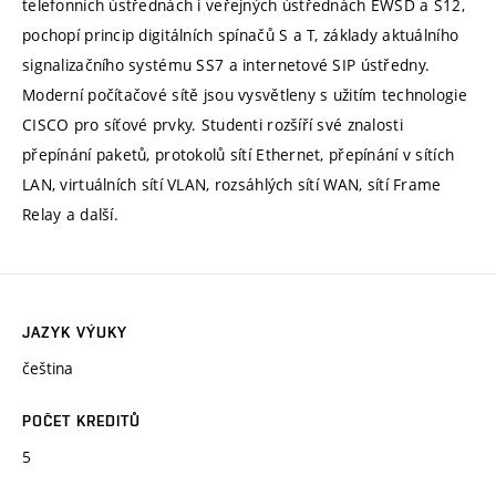
telefonních ústřednách i veřejných ústřednách EWSD a S12,
pochopí princip digitálních spínačů S a T, základy aktuálního
signalizačního systému SS7 a internetové SIP ústředny.
Moderní počítačové sítě jsou vysvětleny s užitím technologie
CISCO pro síťové prvky. Studenti rozšíří své znalosti
přepínání paketů, protokolů sítí Ethernet, přepínání v sítích
LAN, virtuálních sítí VLAN, rozsáhlých sítí WAN, sítí Frame
Relay a další.
JAZYK VÝUKY
čeština
POČET KREDITŮ
5