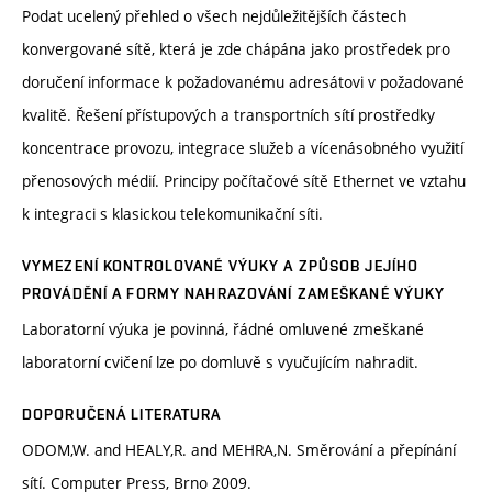
Podat ucelený přehled o všech nejdůležitějších částech
konvergované sítě, která je zde chápána jako prostředek pro
doručení informace k požadovanému adresátovi v požadované
kvalitě. Řešení přístupových a transportních sítí prostředky
koncentrace provozu, integrace služeb a vícenásobného využití
přenosových médií. Principy počítačové sítě Ethernet ve vztahu
k integraci s klasickou telekomunikační síti.
VYMEZENÍ KONTROLOVANÉ VÝUKY A ZPŮSOB JEJÍHO
PROVÁDĚNÍ A FORMY NAHRAZOVÁNÍ ZAMEŠKANÉ VÝUKY
Laboratorní výuka je povinná, řádné omluvené zmeškané
laboratorní cvičení lze po domluvě s vyučujícím nahradit.
DOPORUČENÁ LITERATURA
ODOM,W. and HEALY,R. and MEHRA,N. Směrování a přepínání
sítí. Computer Press, Brno 2009.