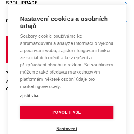
Harmonogram akademického roku
Zpracování osobních údajů studentů
Sociální bezpečí
SPOLUPRÁCE
Celoživotní vzdělávání
Brno
Podpora excelence
Závěrečné práce
Studium bez bariér
Zpracování osobních údajů uchazečů o studium
Firemní spolupráce
Mezinárodní vědecká rada
Nastavení cookies a osobních
O UNIVERZITĚ
Doktorské studium
Podpora podnikání
E-přihláška
údajů
Zahraniční spolupráce
Systém zajišťování kvality výzkumu
Profil univerzity
Spolupráce se školami
Soubory cookie používáme ke
Vysoké
Výzkumné infrastruktury
shromažďování a analýze informací o výkonu
Udržitelná univerzita
učení
Služby univerzity
Transfer znalostí
a používání webu, zajištění fungování funkcí
technické
Podnikavá univerzita / ContriBUTe
Mezinárodní dohody
ze sociálních médií a ke zlepšení a
Open Science
v
Bezpečná univerzita
přizpůsobení obsahu a reklam. Se souhlasem
Univerzitní sítě
Brně
Projekty
můžeme také předávat marketingovým
VYSOKÉ UČENÍ TECHNICKÉ V BRNĚ
Vyznamenání
platformám některé osobní údaje pro
Projekty ze strukturálních fondů
Antonínská 548/1
www.vut.cz
marketingové účely.
Organizační struktura
602 00 Brno
vut@vutbr.cz
Specifický výzkum
Zjistit více
Úřední deska
Ochrana osobních údajů
POVOLIT VŠE
(externí
Pracovní příležitosti
Nastavení
odkaz)