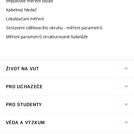
Impulsové měření závad
Kabelový hledač
Lokalizačaní měření
Sestavení sdělovacího okruhu - měření parametrů
Měření parametrů strukturované kabeláže
ŽIVOT NA VUT
Atmosféra VUT
PRO UCHAZEČE
Prostory školy
Proč na VUT
Koleje
PRO STUDENTY
Studijní programy
Stravování
Předměty
Studijní předpisy
Studium a stáže v zahraničí
Stipendia
Dny otevřených dveří
VĚDA A VÝZKUM
Sport na VUT
(externí
Studijní programy
Poplatky za studium
Uznání zahraničního vzdělání
Knihovny
Aktivity pro juniory
Studentský život