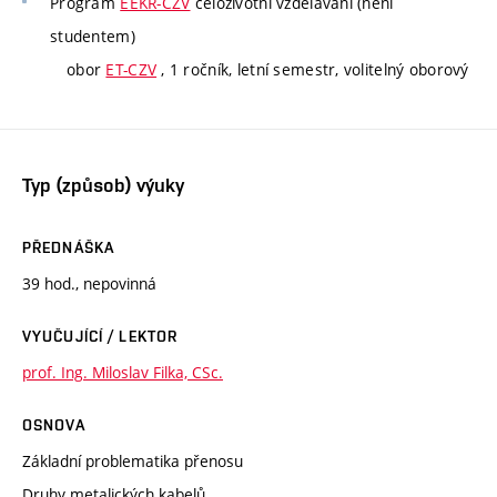
Program
EEKR-CZV
celoživotní vzdělávání (není
studentem)
obor
ET-CZV
, 1 ročník, letní semestr, volitelný oborový
Typ (způsob) výuky
PŘEDNÁŠKA
39 hod., nepovinná
VYUČUJÍCÍ / LEKTOR
prof. Ing. Miloslav Filka, CSc.
OSNOVA
Základní problematika přenosu
Druhy metalických kabelů