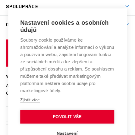
odkaz)
Věda a výzkum na VUT
Harmonogram akademického roku
Zpracování osobních údajů studentů
Sociální bezpečí
SPOLUPRÁCE
Celoživotní vzdělávání
Brno
Podpora excelence
Závěrečné práce
Studium bez bariér
Zpracování osobních údajů uchazečů o studium
Firemní spolupráce
Mezinárodní vědecká rada
Nastavení cookies a osobních
O UNIVERZITĚ
Doktorské studium
Podpora podnikání
E-přihláška
údajů
Zahraniční spolupráce
Systém zajišťování kvality výzkumu
Profil univerzity
Spolupráce se školami
Soubory cookie používáme ke
Vysoké
Výzkumné infrastruktury
shromažďování a analýze informací o výkonu
Udržitelná univerzita
učení
Služby univerzity
Transfer znalostí
a používání webu, zajištění fungování funkcí
technické
Podnikavá univerzita / ContriBUTe
Mezinárodní dohody
ze sociálních médií a ke zlepšení a
Open Science
v
Bezpečná univerzita
přizpůsobení obsahu a reklam. Se souhlasem
Univerzitní sítě
Brně
Projekty
můžeme také předávat marketingovým
VYSOKÉ UČENÍ TECHNICKÉ V BRNĚ
Vyznamenání
platformám některé osobní údaje pro
Projekty ze strukturálních fondů
Antonínská 548/1
www.vut.cz
marketingové účely.
Organizační struktura
602 00 Brno
vut@vutbr.cz
Specifický výzkum
Zjistit více
Úřední deska
Ochrana osobních údajů
POVOLIT VŠE
(externí
Pracovní příležitosti
Nastavení