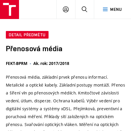
VUT
PŘIHLÁSIT
HLEDAT
MENU
SE
DETAIL PŘEDMĚTU
Přenosová média
FEKT-BPRM
Ak. rok: 2017/2018
Přenosová média, základní prvek přenosu informací.
Metalické a optické kabely. Základní postupy montáží. Přenos
a šíření vln po přenosových médiích. Kmitočtové závislosti
vedení, útlum, disperze. Ochrana kabelů. Výběr vedení pro
digitální systémy a systémy xDSL. Přejímková, preventivní a
poruchová měření. Příklady sítí založených na optickém
přenosu. Svařování optických vláken. Měření na optických