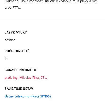
vláknech. Nové možnosti sítí WDM - vlnové multiplexy a sitě
typu FTTx.
JAZYK VÝUKY
čeština
POČET KREDITŮ
6
GARANT PŘEDMĚTU
prof. Ing. Miloslav Filka, CSc.
ZAJIŠŤUJE ÚSTAV
Ústav telekomunikací (UTKO)