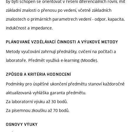
by býti schopen se orientovat v řešení diferenciálních rovni, mít
základní znalosti o přenosu po vedení, včetně základních
znalostech o primárních parametrech vedení - odpor, kapacita,
indukčnost a impedance.
PLÁNOVANÉ VZDĚLÁVACÍ ČINNOSTI A VÝUKOVÉ METODY
Metody vyučování zahrnují přednášky, cvičení na počítači a
laboratoře. Předmět využívá e-learning (Moodle).
ZPŮSOB A KRITÉRIA HODNOCENÍ
Podmínky pro úspěšné ukončení předmětu stanoví každoročně
aktualizovaná vyhláška garanta předmětu.
Za laboratorní výuku až 30 bodů.
Za písemnou zkoušku až 70 bodů.
OSNOVY VÝUKY