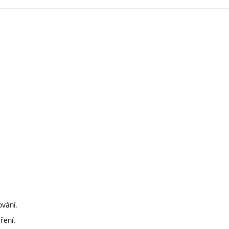
ování.
ření.