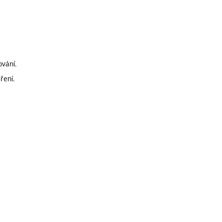
ování.
ření.