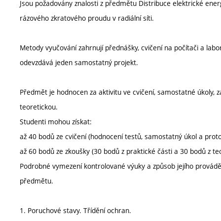
Jsou požadovány znalosti z předmětu Distribuce elektrické ene
rázového zkratového proudu v radiální síti.
Metody vyučování zahrnují přednášky, cvičení na počítači a lab
odevzdává jeden samostatný projekt.
Předmět je hodnocen za aktivitu ve cvičení, samostatné úkoly,
teoretickou.
Studenti mohou získat:
až 40 bodů ze cvičení (hodnocení testů, samostatný úkol a proto
až 60 bodů ze zkoušky (30 bodů z praktické části a 30 bodů z teo
Podrobné vymezení kontrolované výuky a způsob jejího provádě
předmětu.
1. Poruchové stavy. Třídění ochran.