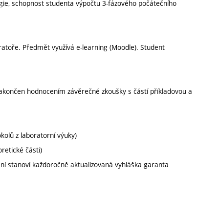
rgie, schopnost studenta výpočtu 3-fázového počátečního
oratoře. Předmět využívá e-learning (Moodle). Student
 zakončen hodnocením závěrečné zkoušky s částí příkladovou a
kolů z laboratorní výuky)
retické části)
ní stanoví každoročně aktualizovaná vyhláška garanta