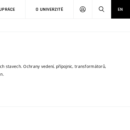
PŘIHLÁSIT
HLEDAT
UPRÁCE
O UNIVERZITĚ
EN
SE
ých stavech. Ochrany vedení, přípojnic, transformátorů,
n.