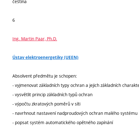
čeština
6
Ing. Martin Paar, Ph.D.
Ústav elektroenergetiky (UEEN)
Absolvent předmětu je schopen:
- vyjmenovat základních typy ochran a jejich základních charakte
- vysvětlit princip základních typů ochran
- výpočtu zkratových poměrů v síti
- navrhnout nastavení nadproudových ochran malého systému
- popsat systém automatického opětného zapínání