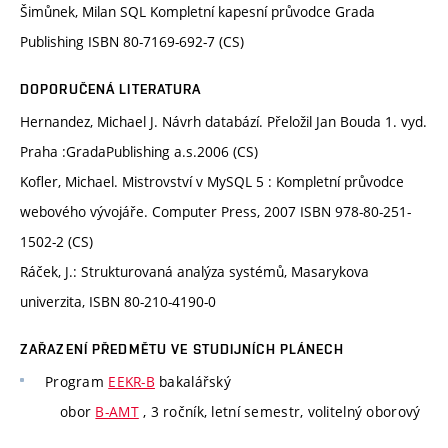
Šimůnek, Milan SQL Kompletní kapesní průvodce Grada
Publishing ISBN 80-7169-692-7 (CS)
DOPORUČENÁ LITERATURA
Hernandez, Michael J. Návrh databází. Přeložil Jan Bouda 1. vyd.
Praha :GradaPublishing a.s.2006 (CS)
Kofler, Michael. Mistrovství v MySQL 5 : Kompletní průvodce
webového vývojáře. Computer Press, 2007 ISBN 978-80-251-
1502-2 (CS)
Ráček, J.: Strukturovaná analýza systémů, Masarykova
univerzita, ISBN 80-210-4190-0
ZAŘAZENÍ PŘEDMĚTU VE STUDIJNÍCH PLÁNECH
Program
EEKR-B
bakalářský
obor
B-AMT
, 3 ročník, letní semestr, volitelný oborový