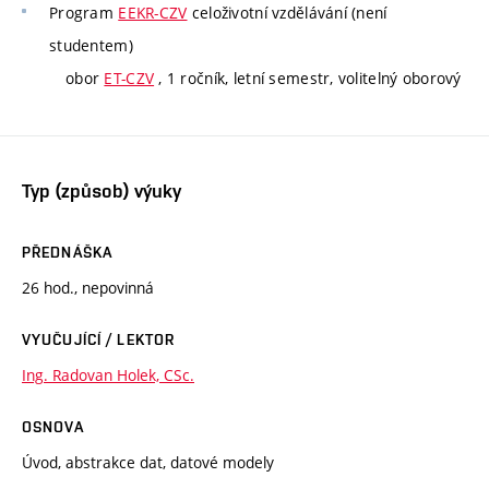
Program
EEKR-CZV
celoživotní vzdělávání (není
studentem)
obor
ET-CZV
, 1 ročník, letní semestr, volitelný oborový
Typ (způsob) výuky
PŘEDNÁŠKA
26 hod., nepovinná
VYUČUJÍCÍ / LEKTOR
Ing. Radovan Holek, CSc.
OSNOVA
Úvod, abstrakce dat, datové modely