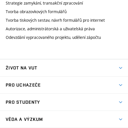
Strategie zamykání, transakční zpracování
Tvorba obrazovkových formulářů
Tvorba tiskových sestav, návrh formulářů pro internet
Autorizace, administrátorská a uživatelská práva
Odevzdání vypracovaného projektu, udělení zápočtu
ŽIVOT NA VUT
Atmosféra VUT
PRO UCHAZEČE
Prostory školy
Proč na VUT
Koleje
PRO STUDENTY
Studijní programy
Stravování
Předměty
Studijní předpisy
Studium a stáže v zahraničí
Stipendia
Dny otevřených dveří
VĚDA A VÝZKUM
Sport na VUT
(externí
Studijní programy
Poplatky za studium
Uznání zahraničního vzdělání
Knihovny
Aktivity pro juniory