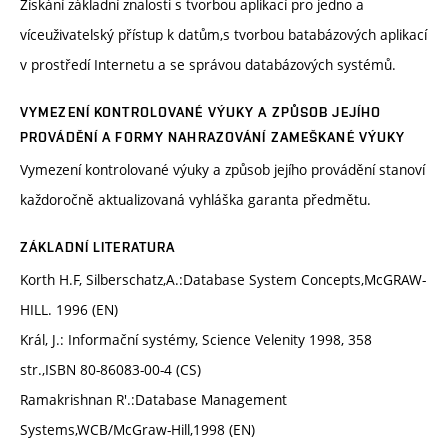
Získání základní znalosti s tvorbou aplikací pro jedno a
víceuživatelský přístup k datům,s tvorbou batabázových aplikací
v prostředí Internetu a se správou databázových systémů.
VYMEZENÍ KONTROLOVANÉ VÝUKY A ZPŮSOB JEJÍHO
PROVÁDĚNÍ A FORMY NAHRAZOVÁNÍ ZAMEŠKANÉ VÝUKY
Vymezení kontrolované výuky a způsob jejího provádění stanoví
každoročně aktualizovaná vyhláška garanta předmětu.
ZÁKLADNÍ LITERATURA
Korth H.F, Silberschatz,A.:Database System Concepts,McGRAW-
HILL. 1996 (EN)
Král, J.: Informační systémy, Science Velenity 1998, 358
str.,ISBN 80-86083-00-4 (CS)
Ramakrishnan R'.:Database Management
Systems,WCB/McGraw-Hill,1998 (EN)