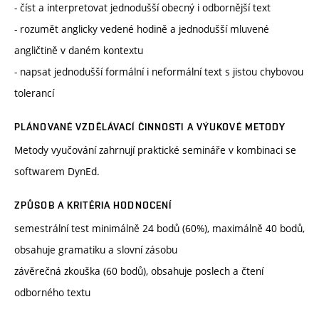
- číst a interpretovat jednodušší obecný i odbornější text
- rozumět anglicky vedené hodině a jednodušší mluvené
angličtině v daném kontextu
- napsat jednodušší formální i neformální text s jistou chybovou
tolerancí
PLÁNOVANÉ VZDĚLÁVACÍ ČINNOSTI A VÝUKOVÉ METODY
Metody vyučování zahrnují praktické semináře v kombinaci se
softwarem DynEd.
ZPŮSOB A KRITÉRIA HODNOCENÍ
semestrální test minimálně 24 bodů (60%), maximálně 40 bodů,
obsahuje gramatiku a slovní zásobu
závěrečná zkouška (60 bodů), obsahuje poslech a čtení
odborného textu