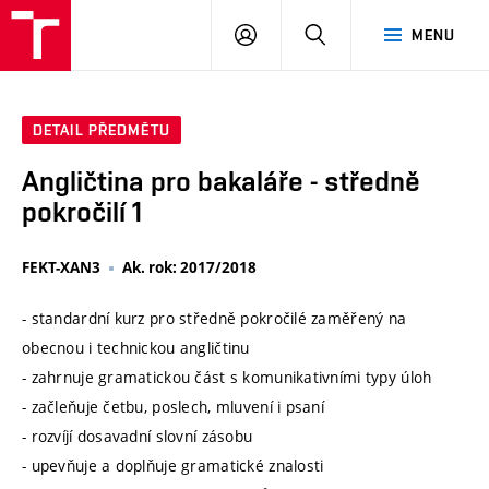
VUT
PŘIHLÁSIT
HLEDAT
MENU
SE
DETAIL PŘEDMĚTU
Angličtina pro bakaláře - středně
pokročilí 1
FEKT-XAN3
Ak. rok: 2017/2018
- standardní kurz pro středně pokročilé zaměřený na
obecnou i technickou angličtinu
- zahrnuje gramatickou část s komunikativními typy úloh
- začleňuje četbu, poslech, mluvení i psaní
- rozvíjí dosavadní slovní zásobu
- upevňuje a doplňuje gramatické znalosti