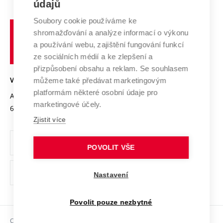
E-přihláška
údajů
Zahraniční spolupráce
Systém zajišťování kvality výzkumu
Profil univerzity
Spolupráce se školami
Soubory cookie používáme ke
Vysoké
Výzkumné infrastruktury
shromažďování a analýze informací o výkonu
Udržitelná univerzita
učení
Služby univerzity
Transfer znalostí
a používání webu, zajištění fungování funkcí
technické
Podnikavá univerzita / ContriBUTe
Mezinárodní dohody
ze sociálních médií a ke zlepšení a
Open Science
v
Bezpečná univerzita
přizpůsobení obsahu a reklam. Se souhlasem
Univerzitní sítě
Brně
Projekty
můžeme také předávat marketingovým
VYSOKÉ UČENÍ TECHNICKÉ V BRNĚ
Vyznamenání
platformám některé osobní údaje pro
Projekty ze strukturálních fondů
Antonínská 548/1
www.vut.cz
marketingové účely.
Organizační struktura
602 00 Brno
vut@vutbr.cz
Specifický výzkum
Zjistit více
Úřední deska
Ochrana osobních údajů
POVOLIT VŠE
(externí
Pracovní příležitosti
Nastavení
odkaz)
Podpora a rozvoj zaměstnanců a studujících
Povolit pouze nezbytné
Rovné příležitosti
Copyright © 2026 VUT
Sociální bezpečí