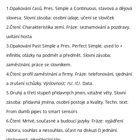
1.Opakování časů, Pres. Simple a Continuous, stavová a dějová
slovesa. Slovní zásoba: osobní údaje, učení se slovíček
2.Čtení: Charakteristika zemí. Fráze: seznamování a pozdravy,
uvítání hosta
3.Opakování Past Simple a Pres. Perfect Simple, used to +
infinitiv, otázky na podmět a předmět. Slovní zásoba:
zaměstnání, práce se slovníkem.
4.Čtení: profil zaměstnání a firmy. Fráze: telefonování, sjednání
a zrušení schůzky. Výslovnost: /s/, /č/. Data.
5.Druhý a třetí stupeň přídavných jmen, vztažné věty. Slovní
zásoba: přídavná jména, osobní postoje a kvality. Techn. text:
From dumb pipes to smart sensors
6.Čtení: Mrtvé, současné a budoucí jazyky. Fráze: vyjádření
názoru, souhlas a nesouhlas, účast na diskuzi či jednání.
Výslovnost: zdvořilostní tón