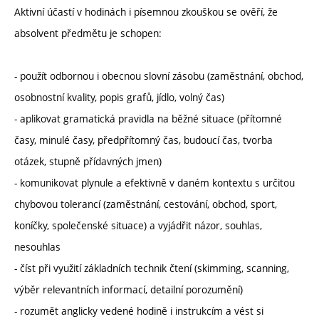
Aktivní účastí v hodinách i písemnou zkouškou se ověří, že
absolvent předmětu je schopen:
- použít odbornou i obecnou slovní zásobu (zaměstnání, obchod,
osobnostní kvality, popis grafů, jídlo, volný čas)
- aplikovat gramatická pravidla na běžné situace (přítomné
časy, minulé časy, předpřítomný čas, budoucí čas, tvorba
otázek, stupně přídavných jmen)
- komunikovat plynule a efektivně v daném kontextu s určitou
chybovou tolerancí (zaměstnání, cestování, obchod, sport,
koníčky, společenské situace) a vyjádřit názor, souhlas,
nesouhlas
- číst při využití základních technik čtení (skimming, scanning,
výběr relevantních informací, detailní porozumění)
- rozumět anglicky vedené hodině i instrukcím a vést si