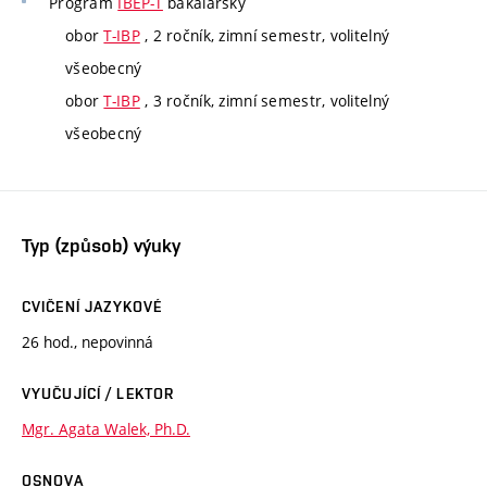
Program
IBEP-T
bakalářský
obor
T-IBP
, 2 ročník, zimní semestr, volitelný
všeobecný
obor
T-IBP
, 3 ročník, zimní semestr, volitelný
všeobecný
Typ (způsob) výuky
CVIČENÍ JAZYKOVÉ
26 hod., nepovinná
VYUČUJÍCÍ / LEKTOR
Mgr. Agata Walek, Ph.D.
OSNOVA