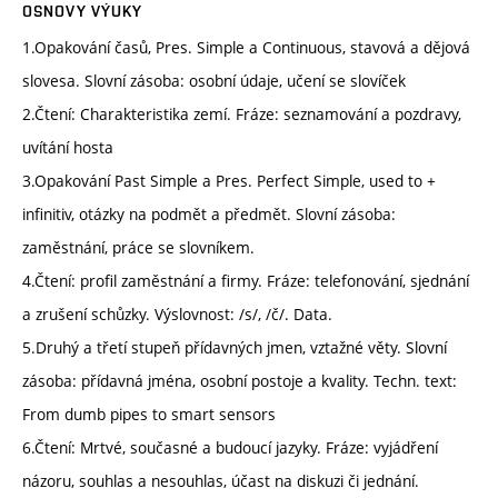
OSNOVY VÝUKY
1.Opakování časů, Pres. Simple a Continuous, stavová a dějová
slovesa. Slovní zásoba: osobní údaje, učení se slovíček
2.Čtení: Charakteristika zemí. Fráze: seznamování a pozdravy,
uvítání hosta
3.Opakování Past Simple a Pres. Perfect Simple, used to +
infinitiv, otázky na podmět a předmět. Slovní zásoba:
zaměstnání, práce se slovníkem.
4.Čtení: profil zaměstnání a firmy. Fráze: telefonování, sjednání
a zrušení schůzky. Výslovnost: /s/, /č/. Data.
5.Druhý a třetí stupeň přídavných jmen, vztažné věty. Slovní
zásoba: přídavná jména, osobní postoje a kvality. Techn. text:
From dumb pipes to smart sensors
6.Čtení: Mrtvé, současné a budoucí jazyky. Fráze: vyjádření
názoru, souhlas a nesouhlas, účast na diskuzi či jednání.