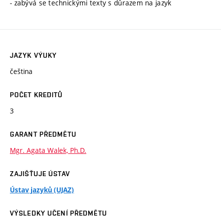
- zabývá se technickými texty s důrazem na jazyk
JAZYK VÝUKY
čeština
POČET KREDITŮ
3
GARANT PŘEDMĚTU
Mgr. Agata Walek, Ph.D.
ZAJIŠŤUJE ÚSTAV
Ústav jazyků (UJAZ)
VÝSLEDKY UČENÍ PŘEDMĚTU