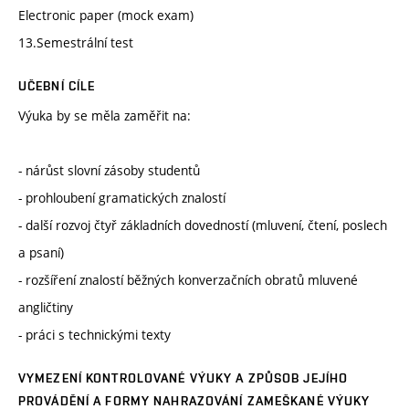
Electronic paper (mock exam)
13.Semestrální test
UČEBNÍ CÍLE
Výuka by se měla zaměřit na:
- nárůst slovní zásoby studentů
- prohloubení gramatických znalostí
- další rozvoj čtyř základních dovedností (mluvení, čtení, poslech
a psaní)
- rozšíření znalostí běžných konverzačních obratů mluvené
angličtiny
- práci s technickými texty
VYMEZENÍ KONTROLOVANÉ VÝUKY A ZPŮSOB JEJÍHO
PROVÁDĚNÍ A FORMY NAHRAZOVÁNÍ ZAMEŠKANÉ VÝUKY