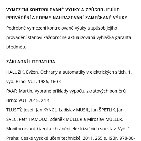
VYMEZENÍ KONTROLOVANÉ VÝUKY A ZPŮSOB JEJÍHO
PROVÁDĚNÍ A FORMY NAHRAZOVÁNÍ ZAMEŠKANÉ VÝUKY
Podrobné vymezení kontrolované výuky a způsob jejího
provádění stanoví každoročně aktualizovaná vyhláška garanta
předmětu.
ZÁKLADNÍ LITERATURA
HALUZÍK, Evžen. Ochrany a automatiky v elektrických sítích. 1.
vyd. Brno: VUT, 1986, 160 s.
PAAR, Martin. Vybrané příklady výpočtu zkratových poměrů,
Brno: VUT, 2015, 24 s.
TLUSTÝ, Josef, Jan KYNCL, Ladislav MUSIL, Jan ŠPETLÍK, Jan
ŠVEC, Petr HAMOUZ, Zdeněk MÜLLER a Miroslav MÜLLER.
Monitororvání, řízení a chránění elektrizačních soustav. Vyd. 1.
Praha: České vysoké učení technické, 2011, 255 s. ISBN 978-80-