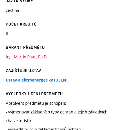
JAZYK VÝUKY
čeština
POČET KREDITŮ
6
GARANT PŘEDMĚTU
Ing. Martin Paar, Ph.D.
ZAJIŠŤUJE ÚSTAV
Ústav elektroenergetiky (UEEN)
VÝSLEDKY UČENÍ PŘEDMĚTU
Absolvent předmětu je schopen:
- vyjmenovat základních typy ochran a jejich základních
charakteristik
- vysvětlit princip základních typů ochran