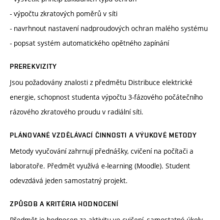
- výpočtu zkratových poměrů v síti
- navrhnout nastavení nadproudových ochran malého systému
- popsat systém automatického opětného zapínání
PREREKVIZITY
Jsou požadovány znalosti z předmětu Distribuce elektrické
energie, schopnost studenta výpočtu 3-fázového počátečního
rázového zkratového proudu v radiální síti.
PLÁNOVANÉ VZDĚLÁVACÍ ČINNOSTI A VÝUKOVÉ METODY
Metody vyučování zahrnují přednášky, cvičení na počítači a
laboratoře. Předmět využívá e-learning (Moodle). Student
odevzdává jeden samostatný projekt.
ZPŮSOB A KRITÉRIA HODNOCENÍ
Předmět je hodnocen za aktivitu ve cvičení, samostatné úkoly,