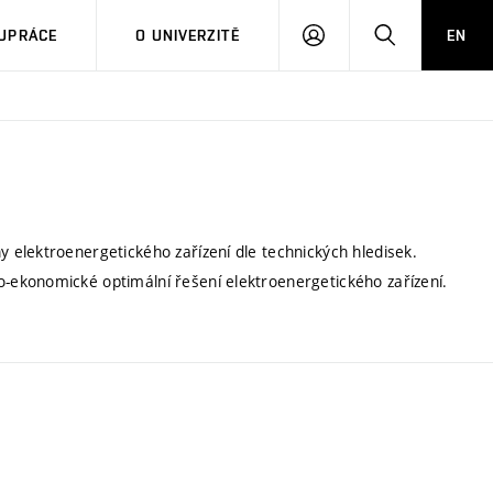
PŘIHLÁSIT
HLEDAT
UPRÁCE
O UNIVERZITĚ
EN
SE
elektroenergetického zařízení dle technických hledisek.
ekonomické optimální řešení elektroenergetického zařízení.