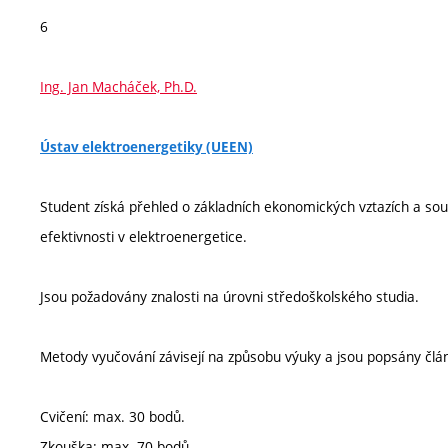
6
Ing. Jan Macháček, Ph.D.
Ústav elektroenergetiky (UEEN)
Student získá přehled o základních ekonomických vztazích a so
efektivnosti v elektroenergetice.
Jsou požadovány znalosti na úrovni středoškolského studia.
Metody vyučování závisejí na způsobu výuky a jsou popsány člá
Cvičení: max. 30 bodů.
Zkouška: max. 70 bodů.