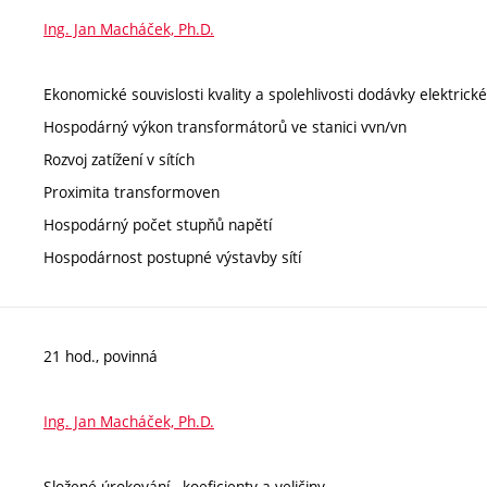
Ing. Jan Macháček, Ph.D.
Ekonomické souvislosti kvality a spolehlivosti dodávky elektrick
Hospodárný výkon transformátorů ve stanici vvn/vn
Rozvoj zatížení v sítích
Proximita transformoven
Hospodárný počet stupňů napětí
Hospodárnost postupné výstavby sítí
21 hod., povinná
Ing. Jan Macháček, Ph.D.
Složené úrokování - koeficienty a veličiny