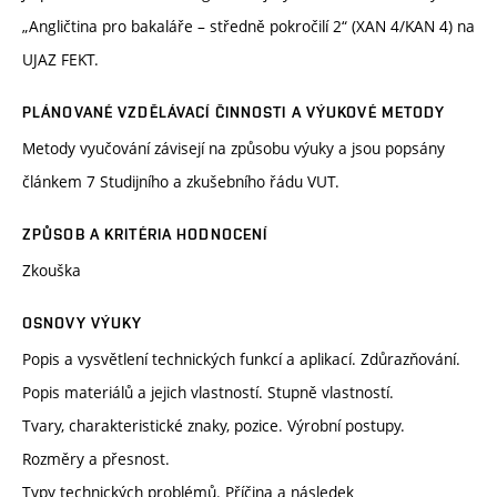
„Angličtina pro bakaláře – středně pokročilí 2“ (XAN 4/KAN 4) na
UJAZ FEKT.
PLÁNOVANÉ VZDĚLÁVACÍ ČINNOSTI A VÝUKOVÉ METODY
Metody vyučování závisejí na způsobu výuky a jsou popsány
článkem 7 Studijního a zkušebního řádu VUT.
ZPŮSOB A KRITÉRIA HODNOCENÍ
Zkouška
OSNOVY VÝUKY
Popis a vysvětlení technických funkcí a aplikací. Zdůrazňování.
Popis materiálů a jejich vlastností. Stupně vlastností.
Tvary, charakteristické znaky, pozice. Výrobní postupy.
Rozměry a přesnost.
Typy technických problémů. Příčina a následek