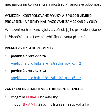
mezinárodním konkurenčním prostředí v rámci své odbornosti.
VYMEZENÍ KONTROLOVANÉ VÝUKY A ZPŮSOB JEJÍHO
PROVÁDĚNÍ A FORMY NAHRAZOVÁNÍ ZAMEŠKANÉ VÝUKY
Vymezení kontrolované výuky a způsob jejího provádění stanoví
každoročně aktualizovaná vyhláška garanta předmětu.
PREREKVIZITY A KOREKVIZITY
povinná prerekvizita
Angličtina pro bakaláře - středně pokročilí 2
povinná prerekvizita
Angličtina pro bakaláře - středně pokročilí 2
ZAŘAZENÍ PŘEDMĚTU VE STUDIJNÍCH PLÁNECH
Program
EEKR-BK
bakalářský
obor
BK-AMT
, 2 ročník, letní semestr, volitelný