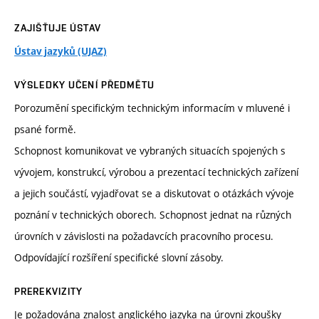
ZAJIŠŤUJE ÚSTAV
Ústav jazyků (UJAZ)
VÝSLEDKY UČENÍ PŘEDMĚTU
Porozumění specifickým technickým informacím v mluvené i
psané formě.
Schopnost komunikovat ve vybraných situacích spojených s
vývojem, konstrukcí, výrobou a prezentací technických zařízení
a jejich součástí, vyjadřovat se a diskutovat o otázkách vývoje
poznání v technických oborech. Schopnost jednat na různých
úrovních v závislosti na požadavcích pracovního procesu.
Odpovídající rozšíření specifické slovní zásoby.
PREREKVIZITY
Je požadována znalost anglického jazyka na úrovni zkoušky