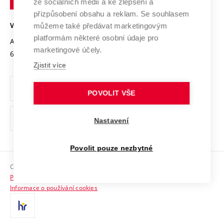
Mezinárodní dohody
ze sociálních médií a ke zlepšení a
Open Science
v
Bezpečná univerzita
přizpůsobení obsahu a reklam. Se souhlasem
Univerzitní sítě
Brně
Projekty
můžeme také předávat marketingovým
VYSOKÉ UČENÍ TECHNICKÉ V BRNĚ
Vyznamenání
platformám některé osobní údaje pro
Projekty ze strukturálních fondů
Antonínská 548/1
www.vut.cz
marketingové účely.
Organizační struktura
602 00 Brno
vut@vutbr.cz
Specifický výzkum
Zjistit více
Úřední deska
Ochrana osobních údajů
POVOLIT VŠE
(externí
Pracovní příležitosti
Nastavení
odkaz)
Podpora a rozvoj zaměstnanců a studujících
Povolit pouze nezbytné
Rovné příležitosti
Copyright © 2026 VUT
Sociální bezpečí
Prohlášení o přístupnosti
HR Award
Informace o používání cookies
Kontakty