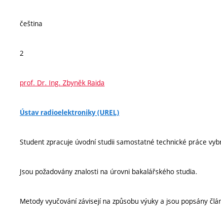
čeština
2
prof. Dr. Ing. Zbyněk Raida
Ústav radioelektroniky (UREL)
Student zpracuje úvodní studii samostatné technické práce vyb
Jsou požadovány znalosti na úrovni bakalářského studia.
Metody vyučování závisejí na způsobu výuky a jsou popsány člá