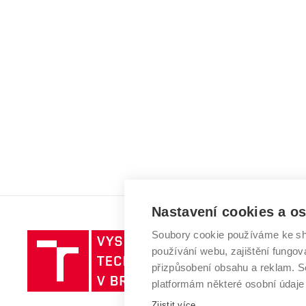
Nastavení cookies a o
Soubory cookie používáme ke sh
Vysoké
používání webu, zajištění fungová
učení
přizpůsobení obsahu a reklam.
technické
platformám některé osobní údaje
v
Zjistit více