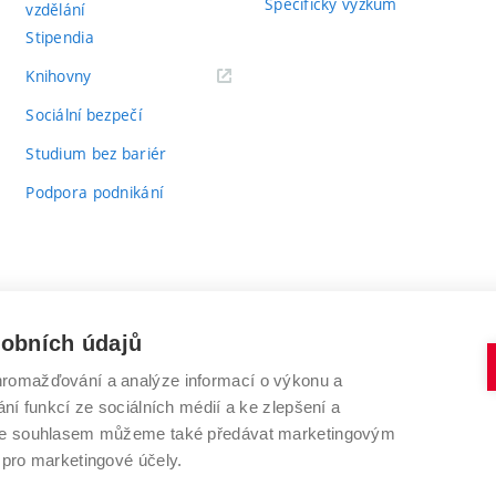
Specifický výzkum
vzdělání
Stipendia
(externí
Knihovny
odkaz)
Sociální bezpečí
Studium bez bariér
Podpora podnikání
sobních údajů
romažďování a analýze informací o výkonu a
VYSOKÉ UČENÍ TECHNICKÉ V BRNĚ
ní funkcí ze sociálních médií a ke zlepšení a
Antonínská 548/1
www.vut.cz
 Se souhlasem můžeme také předávat marketingovým
602 00 Brno
vut@vutbr.cz
 pro marketingové účely.