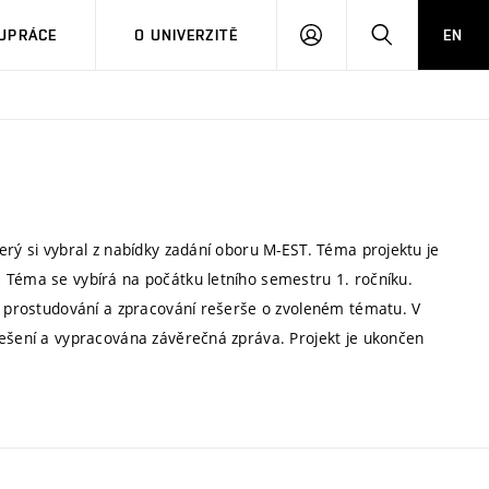
PŘIHLÁSIT
HLEDAT
UPRÁCE
O UNIVERZITĚ
EN
SE
erý si vybral z nabídky zadání oboru M-EST. Téma projektu je
 Téma se vybírá na počátku letního semestru 1. ročníku.
ch prostudování a zpracování rešerše o zvoleném tématu. V
řešení a vypracována závěrečná zpráva. Projekt je ukončen