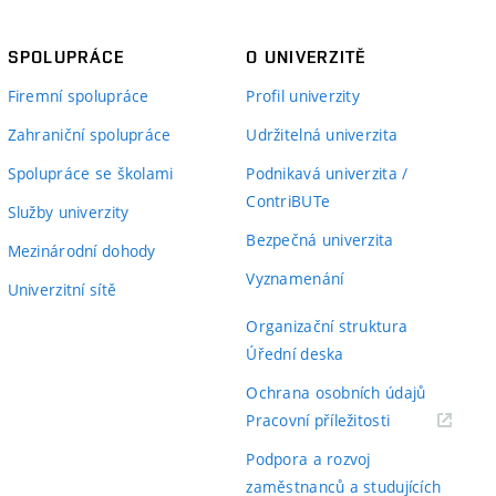
SPOLUPRÁCE
O UNIVERZITĚ
Firemní spolupráce
Profil univerzity
Zahraniční spolupráce
Udržitelná univerzita
Spolupráce se školami
Podnikavá univerzita /
ContriBUTe
Služby univerzity
Bezpečná univerzita
Mezinárodní dohody
Vyznamenání
Univerzitní sítě
Organizační struktura
Úřední deska
Ochrana osobních údajů
(externí
Pracovní příležitosti
odkaz)
Podpora a rozvoj
zaměstnanců a studujících