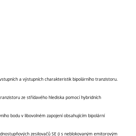
vstupních a výstupních charakteristik bipolárního tranzistoru.
tranzistoru ze střídavého hlediska pomocí hybridních
ního bodu v libovolném zapojení obsahujícím bipolární
 jednostupňových zesilovačů SE (i s neblokovaným emitorovým