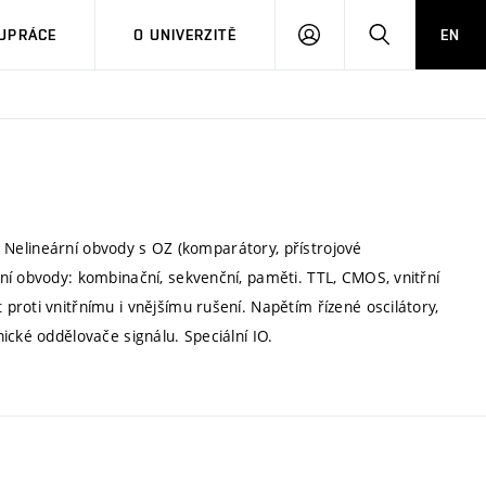
PŘIHLÁSIT
HLEDAT
UPRÁCE
O UNIVERZITĚ
EN
SE
). Nelineární obvody s OZ (komparátory, přístrojové
ní obvody: kombinační, sekvenční, paměti. TTL, CMOS, vnitřní
roti vnitřnímu i vnějšímu rušení. Napětím řízené oscilátory,
ické oddělovače signálu. Speciální IO.