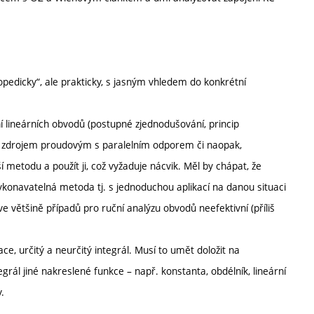
lopedicky“, ale prakticky, s jasným vhledem do konkrétní
í lineárních obvodů (postupné zjednodušování, princip
 zdrojem proudovým s paralelním odporem či naopak,
 metodu a použít ji, což vyžaduje nácvik. Měl by chápat, že
onavatelná metoda tj. s jednoduchou aplikací na danou situaci
 většině případů pro ruční analýzu obvodů neefektivní (příliš
e, určitý a neurčitý integrál. Musí to umět doložit na
tegrál jiné nakreslené funkce – např. konstanta, obdélník, lineární
.