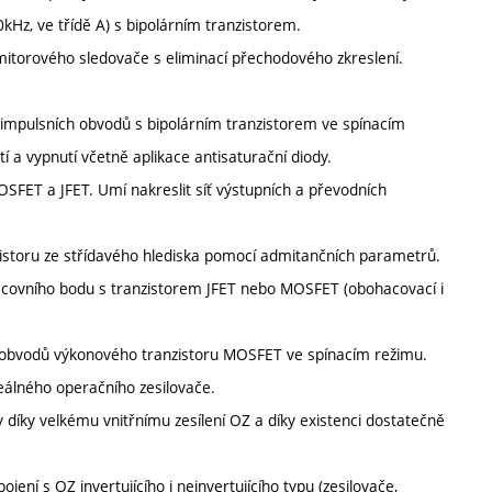
kHz, ve třídě A) s bipolárním tranzistorem.
emitorového sledovače s eliminací přechodového zkreslení.
h impulsních obvodů s bipolárním tranzistorem ve spínacím
 a vypnutí včetně aplikace antisaturační diody.
OSFET a JFET. Umí nakreslit síť výstupních a převodních
zistoru ze střídavého hlediska pomocí admitančních parametrů.
pracovního bodu s tranzistorem JFET nebo MOSFET (obohacovací i
ch obvodů výkonového tranzistoru MOSFET ve spínacím režimu.
reálného operačního zesilovače.
ly díky velkému vnitřnímu zesílení OZ a díky existenci dostatečně
ení s OZ invertujícího i neinvertujícího typu (zesilovače,