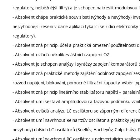
regulátory, nejběžnější filtry) a je schopen nakreslit modulovou 
- Absolvent chápe praktické souvislosti (výhody a nevýhody) inver
nejvýhodnější řešení v dané aplikaci týkající se řídicí elektronik
regulátory).
- Absolvent zná princip, účel a praktická omezení použitelnosti 
- Absolvent ovládá několik zvláštních zapojení OZ.
- Absolvent je schopen analýzy i syntézy zapojení komparátorů b
- Absolvent zná praktické metody zajištění odolnost zapojení zes
rozvod napájení, blokování, pomocné filtrační kapacity, výběr ty
- Absolvent zná princip lineárního stabilizátoru napětí – paraleln
- Absolvent umí sestavit amplitudovou a fázovou podmínku vznik
- Absolvent ovládá analýzu LC oscilátoru se záporným diferenci
- Absolvent umí navrhnout Reinartzův oscilátor a prakticky jej re
nevýhody) dalších LC oscilátorů (Snellův, Hartleyův, Colpittsův).
- Absolvent umí navrhnout RC oscilátor s neinvertujícím zesil