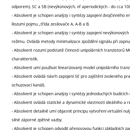
odporem), SC a SB (nevýkonových, nf aperiodických - do cca 100
- Absolvent je schopen analýzy i syntézy zapojení dvojčinného 
Rozumí pojmu „třída zesilovače A, A-B a B.
- Absolvent je schopen analýzy i syntézy zapojení nevýkonovýc
režimu. Ovládá metody minimalizace zpoždění signálu při zapnutí
- Absolvent rozumí podstatě činnosti unipolárních tranzistorů M
charakteristik.
- Absolvent umí používat linearizovaný model unipolárního tran
- Absolvent ovládá návrh zapojení SE pro zajištění zvoleného 
ochuzovací kanál).
- Absolvent je schopen analýzy i syntézy jednoduchých budicí
- Absolvent ovládá statické a dynamické vlastnosti ideálního a 
- Absolvent detailně umí objasnit principu vytvoření virtuální nu
silné záporné zpětné vazby.
- Absolvent je schopen odvodit přenosovou funkci základních zapoj