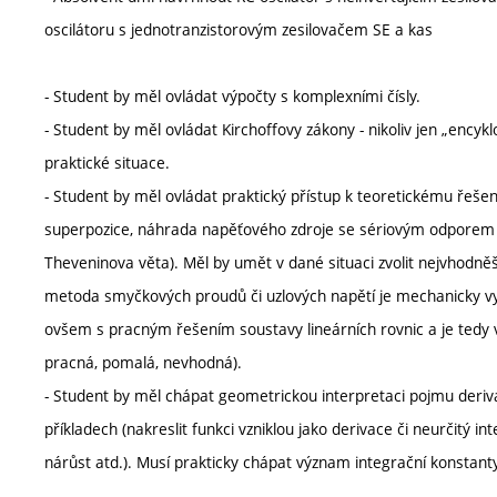
oscilátoru s jednotranzistorovým zesilovačem SE a kas
- Student by měl ovládat výpočty s komplexními čísly.
- Student by měl ovládat Kirchoffovy zákony - nikoliv jen „encyk
praktické situace.
- Student by měl ovládat praktický přístup k teoretickému řešen
superpozice, náhrada napěťového zdroje se sériovým odporem
Theveninova věta). Měl by umět v dané situaci zvolit nejvhodněší
metoda smyčkových proudů či uzlových napětí je mechanicky vyk
ovšem s pracným řešením soustavy lineárních rovnic a je tedy ve
pracná, pomalá, nevhodná).
- Student by měl chápat geometrickou interpretaci pojmu derivac
příkladech (nakreslit funkci vzniklou jako derivace či neurčitý in
nárůst atd.). Musí prakticky chápat význam integrační konstanty