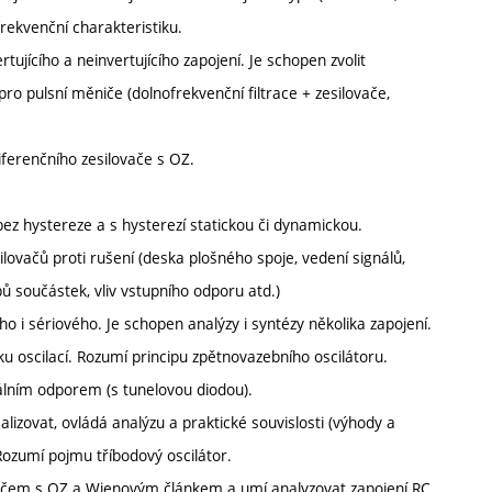
frekvenční charakteristiku.
tujícího a neinvertujícího zapojení. Je schopen zvolit
y pro pulsní měniče (dolnofrekvenční filtrace + zesilovače,
diferenčního zesilovače s OZ.
ez hystereze a s hysterezí statickou či dynamickou.
ilovačů proti rušení (deska plošného spoje, vedení signálů,
pů součástek, vliv vstupního odporu atd.)
ího i sériového. Je schopen analýzy i syntézy několika zapojení.
u oscilací. Rozumí principu zpětnovazebního oscilátoru.
álním odporem (s tunelovou diodou).
alizovat, ovládá analýzu a praktické souvislosti (výhody a
 Rozumí pojmu tříbodový oscilátor.
ovačem s OZ a Wienovým článkem a umí analyzovat zapojení RC