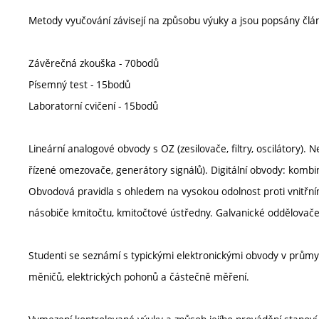
Metody vyučování závisejí na způsobu výuky a jsou popsány člá
Závěrečná zkouška - 70bodů
Písemný test - 15bodů
Laboratorní cvičení - 15bodů
Lineární analogové obvody s OZ (zesilovače, filtry, oscilátory)
řízené omezovače, generátory signálů). Digitální obvody: kombin
Obvodová pravidla s ohledem na vysokou odolnost proti vnitřním
násobiče kmitočtu, kmitočtové ústředny. Galvanické oddělovače s
Studenti se seznámí s typickými elektronickými obvody v průmy
měničů, elektrických pohonů a částečně měření.