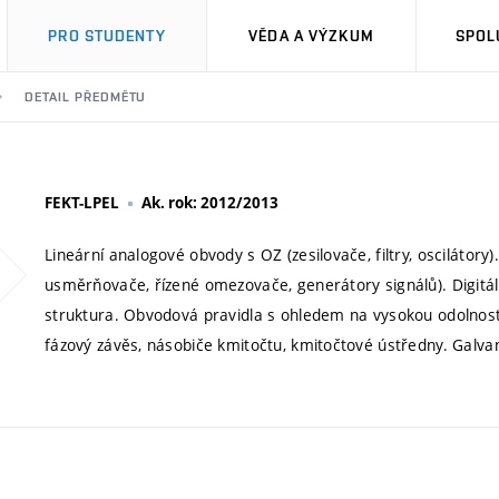
PRO STUDENTY
VĚDA A VÝZKUM
SPOL
DETAIL PŘEDMĚTU
FEKT-LPEL
Ak. rok: 2012/2013
Lineární analogové obvody s OZ (zesilovače, filtry, oscilátory
usměrňovače, řízené omezovače, generátory signálů). Digitál
struktura. Obvodová pravidla s ohledem na vysokou odolnost p
fázový závěs, násobiče kmitočtu, kmitočtové ústředny. Galvan