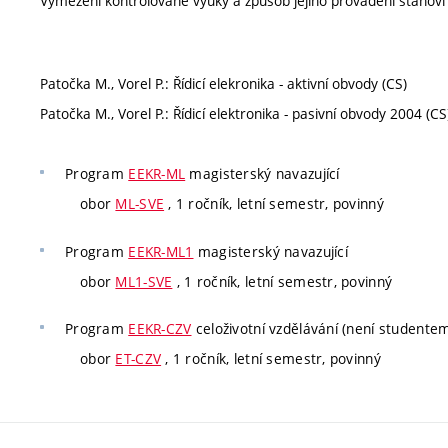
Vymezení kontrolované výuky a způsob jejího provádění stanov
Patočka M., Vorel P.: Řídicí elekronika - aktivní obvody (CS)
Patočka M., Vorel P.: Řídicí elektronika - pasivní obvody 2004 (CS
Program
EEKR-ML
magisterský navazující
obor
ML-SVE
, 1 ročník, letní semestr, povinný
Program
EEKR-ML1
magisterský navazující
obor
ML1-SVE
, 1 ročník, letní semestr, povinný
Program
EEKR-CZV
celoživotní vzdělávání (není studente
obor
ET-CZV
, 1 ročník, letní semestr, povinný