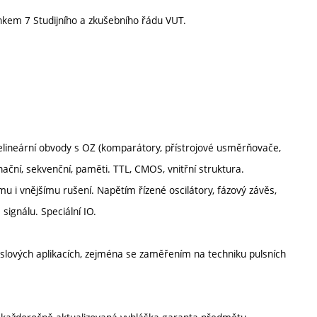
nkem 7 Studijního a zkušebního řádu VUT.
. Nelineární obvody s OZ (komparátory, přístrojové usměrňovače,
ační, sekvenční, paměti. TTL, CMOS, vnitřní struktura.
u i vnějšímu rušení. Napětím řízené oscilátory, fázový závěs,
ignálu. Speciální IO.
slových aplikacích, zejména se zaměřením na techniku pulsních