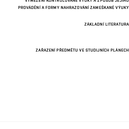
VYMEZENÍ KONTROLOVANÉ VÝUKY A ZPŮSOB JEJÍHO
PROVÁDĚNÍ A FORMY NAHRAZOVÁNÍ ZAMEŠKANÉ VÝUKY
ZÁKLADNÍ LITERATURA
ZAŘAZENÍ PŘEDMĚTU VE STUDIJNÍCH PLÁNECH