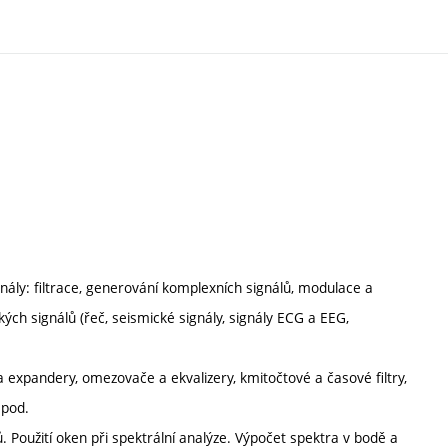
gnály: filtrace, generování komplexních signálů, modulace a
ých signálů (řeč, seismické signály, signály ECG a EEG,
 expandery, omezovače a ekvalizery, kmitočtové a časové filtry,
apod.
ů. Použití oken při spektrální analýze. Výpočet spektra v bodě a