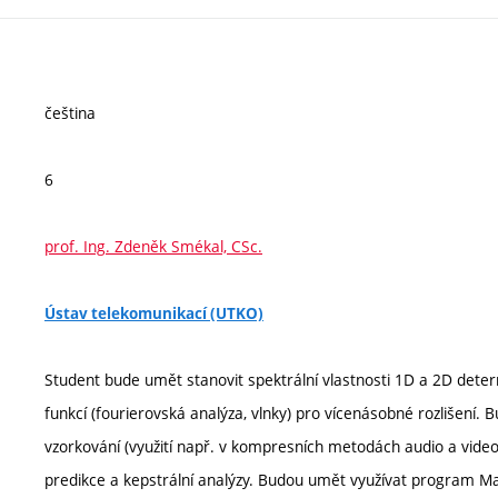
čeština
6
prof. Ing. Zdeněk Smékal, CSc.
Ústav telekomunikací (UTKO)
Student bude umět stanovit spektrální vlastnosti 1D a 2D deter
funkcí (fourierovská analýza, vlnky) pro vícenásobné rozlišení. 
vzorkování (využití např. v kompresních metodách audio a video
predikce a kepstrální analýzy. Budou umět využívat program Ma