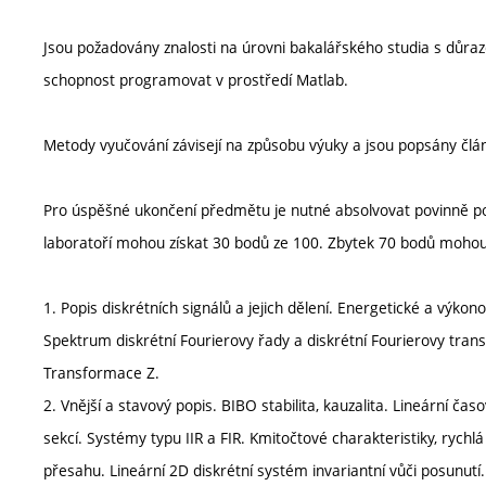
Jsou požadovány znalosti na úrovni bakalářského studia s důraze
schopnost programovat v prostředí Matlab.
Metody vyučování závisejí na způsobu výuky a jsou popsány člá
Pro úspěšné ukončení předmětu je nutné absolvovat povinně poč
laboratoří mohou získat 30 bodů ze 100. Zbytek 70 bodů moho
1. Popis diskrétních signálů a jejich dělení. Energetické a výkono
Spektrum diskrétní Fourierovy řady a diskrétní Fourierovy tra
Transformace Z.
2. Vnější a stavový popis. BIBO stabilita, kauzalita. Lineární ča
sekcí. Systémy typu IIR a FIR. Kmitočtové charakteristiky, ryc
přesahu. Lineární 2D diskrétní systém invariantní vůči posunutí.