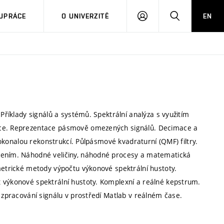
PŘIHLÁSIT
HLEDAT
UPRÁCE
O UNIVERZITĚ
EN
SE
 Příklady signálů a systémů. Spektrální analýza s využitím
mace. Reprezentace pásmově omezených signálů. Decimace a
 dokonalou rekonstrukcí. Půlpásmové kvadraturní (QMF) filtry.
išením. Náhodné veličiny, náhodné procesy a matematická
metrické metody výpočtu výkonové spektrální hustoty.
 výkonové spektrální hustoty. Komplexní a reálné kepstrum.
o zpracování signálu v prostředí Matlab v reálném čase.