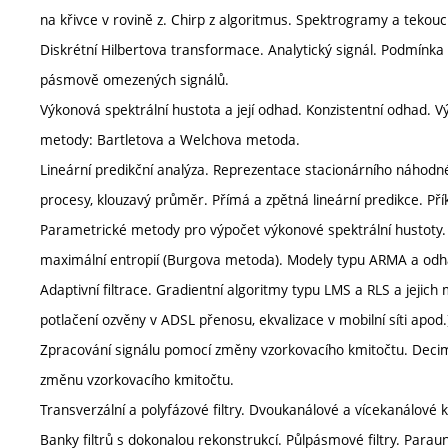
na křivce v rovině z. Chirp z algoritmus. Spektrogramy a tekouc
Diskrétní Hilbertova transformace. Analytický signál. Podmínk
pásmově omezených signálů.
Výkonová spektrální hustota a její odhad. Konzistentní odhad.
metody: Bartletova a Welchova metoda.
Lineární predikční analýza. Reprezentace stacionárního náhodn
procesy, klouzavý průměr. Přímá a zpětná lineární predikce. Příkl
Parametrické metody pro výpočet výkonové spektrální hustoty.
maximální entropií (Burgova metoda). Modely typu ARMA a odha
Adaptivní filtrace. Gradientní algoritmy typu LMS a RLS a jejich m
potlačení ozvěny v ADSL přenosu, ekvalizace v mobilní síti apod.
Zpracování signálu pomocí změny vzorkovacího kmitočtu. Decima
změnu vzorkovacího kmitočtu.
Transverzální a polyfázové filtry. Dvoukanálové a vícekanálové k
Banky filtrů s dokonalou rekonstrukcí. Půlpásmové filtry. Parauni