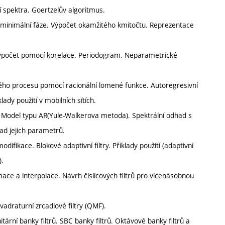
í spektra. Goertzelův algoritmus.
a minimální fáze. Výpočet okamžitého kmitočtu. Reprezentace
 Výpočet pomocí korelace. Periodogram. Neparametrické
ého procesu pomocí racionální lomené funkce. Autoregresivní
ady použití v mobilních sítích.
 Model typu AR(Yule-Walkerova metoda). Spektrální odhad s
d jejich parametrů.
odifikace. Blokové adaptivní filtry. Příklady použití (adaptivní
).
ce a interpolace. Návrh číslicových filtrů pro vícenásobnou
vadraturní zrcadlové filtry (QMF).
tární banky filtrů. SBC banky filtrů. Oktávové banky filtrů a