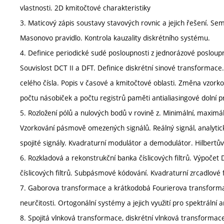
vlastnosti. 2D kmitočtové charakteristiky
3. Maticový zápis soustavy stavových rovnic a jejich řešení. Se
Masonovo pravidlo. Kontrola kauzality diskrétního systému.
4. Definice periodické sudé posloupnosti z jednorázové posloupn
Souvislost DCT II a DFT. Definice diskrétní sinové transformac
celého čísla. Popis v časové a kmitočtové oblasti. Změna vzork
počtu násobiček a počtu registrů paměti antialiasingové dolní p
5. Rozložení pólů a nulových bodů v rovině z. Minimální, maximál
Vzorkování pásmově omezených signálů. Reálný signál, analytic
spojité signály. Kvadraturní modulátor a demodulátor. Hilbertův
6. Rozkladová a rekonstrukční banka číslicových filtrů. Výpoče
číslicových filtrů. Subpásmové kódování. Kvadraturní zrcadlové f
7. Gaborova transformace a krátkodobá Fourierova transformac
neurčitosti. Ortogonální systémy a jejich využití pro spektrální an
8. Spojitá vlnková transformace, diskrétní vlnková transformac