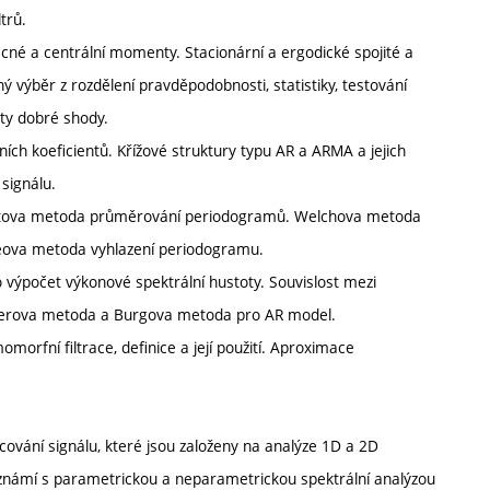
trů.
ecné a centrální momenty. Stacionární a ergodické spojité a
 výběr z rozdělení pravděpodobnosti, statistiky, testování
sty dobré shody.
ních koeficientů. Křížové struktury typu AR a ARMA a jejich
 signálu.
artletova metoda průměrování periodogramů. Welchova metoda
ova metoda vyhlazení periodogramu.
výpočet výkonové spektrální hustoty. Souvislost mezi
lkerova metoda a Burgova metoda pro AR model.
rfní filtrace, definice a její použití. Aproximace
vání signálu, které jsou založeny na analýze 1D a 2D
seznámí s parametrickou a neparametrickou spektrální analýzou