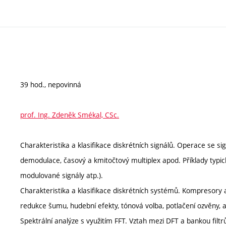
39 hod., nepovinná
prof. Ing. Zdeněk Smékal, CSc.
Charakteristika a klasifikace diskrétních signálů. Operace se si
demodulace, časový a kmitočtový multiplex apod. Příklady typick
modulované signály atp.).
Charakteristika a klasifikace diskrétních systémů. Kompresory a
redukce šumu, hudební efekty, tónová volba, potlačení ozvěny, 
Spektrální analýze s využitím FFT. Vztah mezi DFT a bankou filtr