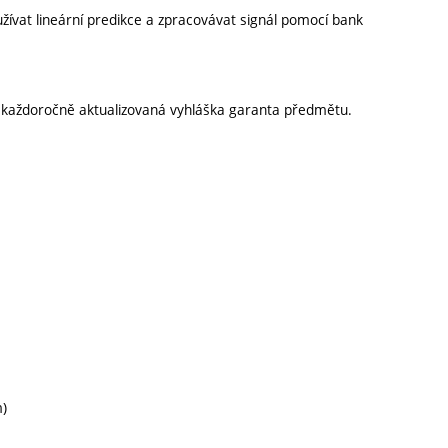
ívat lineární predikce a zpracovávat signál pomocí bank
.
í každoročně aktualizovaná vyhláška garanta předmětu.
m)