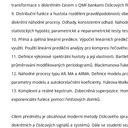
transformace s diskrétním časem s QMF bankami číslicových fil
9. Distribuční funkce a hustota rozdělení pravděpodobnosti, ob
diskrétní náhodné procesy. Odhady, konsistentní odhad. Náhodný
statistických hypotéz, parametrické a neparametrické testy, te
10. Přímá a zpětná lineární predikce. Výpočet lineárních predikč
využití. Použití lineární predikční analýzy pro kompresi řečového
11. Definice výkonové spektrální hustoty a její vlastnosti. B
průměrování modifikovaných periodogramů. Blackmanova-Tuke
12. Náhodné procesy typu AR, MA a ARMA. Definice modelu pro 
parametry modelu a autokorelačními koeficienty. Yuleova-Wa
13. Komplexní a reálné kepstrum. Zobecněná superpozice. Homomo
exponenciální funkce pomocí řetězových zlomků.
Cílem předmětu je obsáhnout moderní metody číslicového zpraco
diskrétních a číslicových signálů a systémů. Dále se studenti 