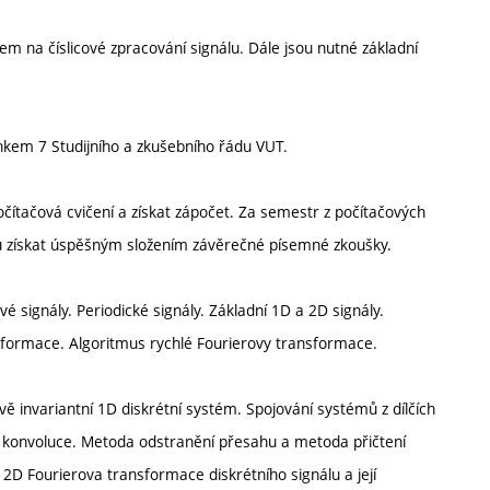
m na číslicové zpracování signálu. Dále jsou nutné základní
nkem 7 Studijního a zkušebního řádu VUT.
ítačová cvičení a získat zápočet. Za semestr z počítačových
u získat úspěšným složením závěrečné písemné zkoušky.
vé signály. Periodické signály. Základní 1D a 2D signály.
nsformace. Algoritmus rychlé Fourierovy transformace.
sově invariantní 1D diskrétní systém. Spojování systémů z dílčích
hlá konvoluce. Metoda odstranění přesahu a metoda přičtení
 2D Fourierova transformace diskrétního signálu a její