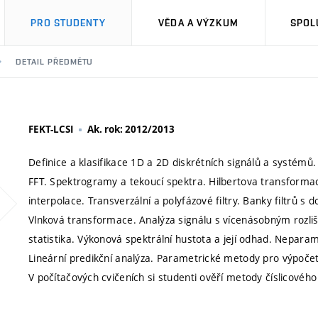
PRO STUDENTY
VĚDA A VÝZKUM
SPOL
DETAIL PŘEDMĚTU
FEKT-LCSI
Ak. rok: 2012/2013
Definice a klasifikace 1D a 2D diskrétních signálů a systémů.
FFT. Spektrogramy a tekoucí spektra. Hilbertova transfor
interpolace. Transverzální a polyfázové filtry. Banky filtrů s
Vlnková transformace. Analýza signálu s vícenásobným rozl
statistika. Výkonová spektrální hustota a její odhad. Nepara
Lineární predikční analýza. Parametrické metody pro výpočet
V počítačových cvičeních si studenti ověří metody číslicovéh