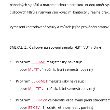
náhodných signálů a matematickou statistikou. Budou umět využ
číslicových filtrů s různými vzorkovacími kmitočty v reálné praxi
Vymezení kontrolované výuky a způsob jejího provádění stanov
SMÉKAL, Z.: Číslicové zpracování signálů, FEKT, VUT v Brně
Program
EEKR-ML
magisterský navazující
obor
ML-TIT
, 1 ročník, letní semestr, povinný
Program
EEKR-ML1
magisterský navazující
obor
ML1-TIT
, 1 ročník, letní semestr, povinný
Program
EEKR-CZV
celoživotní vzdělávání (není studente
obor
ET-CZV
, 1 ročník, letní semestr, povinný