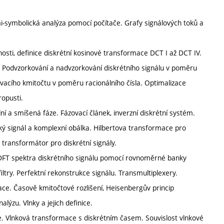
mi-symbolická analýza pomocí počítače. Grafy signálových toků a
osti, definice diskrétní kosinové transformace DCT I až DCT IV.
e. Podvzorkování a nadvzorkování diskrétního signálu v poměru
ovacího kmitočtu v poměru racionálního čísla. Optimalizace
ropusti.
ní a smíšená fáze. Fázovací článek, inverzní diskrétní systém.
ký signál a komplexní obálka. Hilbertova transformace pro
 transformátor pro diskrétní signály.
t DFT spektra diskrétního signálu pomocí rovnoměrné banky
iltry. Perfektní rekonstrukce signálu. Transmultiplexery.
e. Časově kmitočtové rozlišení, Heisenbergův princip
alýzu. Vlnky a jejich definice.
e. Vlnková transformace s diskrétním časem. Souvislost vlnkové