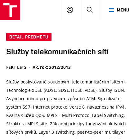
VUT
PŘIHLÁSIT
HLEDAT
MENU
SE
DETAIL PŘEDMĚTU
Služby telekomunikačních sítí
FEKT-LSTS
Ak. rok: 2012/2013
Služby poskytované soudobými telekomunikačními sítěmi.
Technologie xDSL (ADSL, SDSL, HDSL, VDSL). Služby ISDN.
Asynchronnímu přepravnímu způsobu ATM. Signalizační
systém SS7. Internet protokol verze 6, návaznost na IPv4.
Kvalita služeb QoS. MPLS - Multi Protocol Label Switching.
Struktura MPLS sítě. Základní principy fungování aktivních
síťových prvků. Layer 3 switching, peer-to-peer multilayer