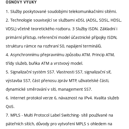
OSNOVY VÝUKY
1. Služby poskytované soudobými telekomunikačními sítěmi.
2. Technologie související se službami xDSL (ADSL, SDSL, HDSL,
VDSL) včetně teoretického rozboru. 3 Služby ISDN. Základní i
primární přístup, referenční model účastnické přípojky ISDN,
strukturu rámce na rozhraní S0, napájení terminálů.
4. Asynchronnímu přepravnímu způsobu ATM. Princip ATM,
třídy služeb, buňka ATM a vrstvový model.
5. Signalizační systém SS7. Vlastnosti SS7, signalizační síť,
výstavba SS7, část přenosu zpráv MTP, uživatelské části,
dynamické směrování v síti, management SS7.
6. Internet protokol verze 6, návaznost na IPv4. Kvalita služeb
QoS.
7. MPLS - Multi Protocol Label Switching- sítě používané na
páteřních sítích, důvody pro vytvoření MPLS s ohledem na