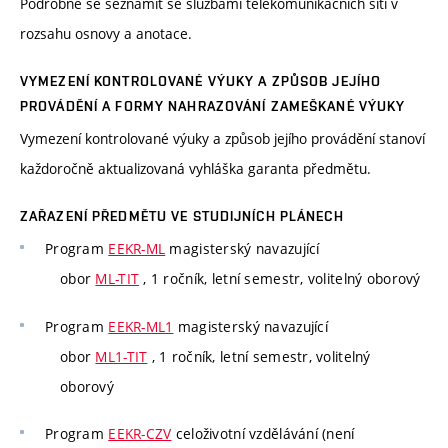
Podrobně se seznámit se službami telekomunikačních sítí v
rozsahu osnovy a anotace.
VYMEZENÍ KONTROLOVANÉ VÝUKY A ZPŮSOB JEJÍHO
PROVÁDĚNÍ A FORMY NAHRAZOVÁNÍ ZAMEŠKANÉ VÝUKY
Vymezení kontrolované výuky a způsob jejího provádění stanoví
každoročně aktualizovaná vyhláška garanta předmětu.
ZAŘAZENÍ PŘEDMĚTU VE STUDIJNÍCH PLÁNECH
Program
EEKR-ML
magisterský navazující
obor
ML-TIT
, 1 ročník, letní semestr, volitelný oborový
Program
EEKR-ML1
magisterský navazující
obor
ML1-TIT
, 1 ročník, letní semestr, volitelný
oborový
Program
EEKR-CZV
celoživotní vzdělávání (není