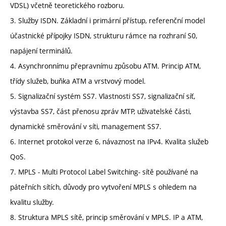
VDSL) včetně teoretického rozboru.
3. Služby ISDN. Základní i primární přístup, referenční model
účastnické přípojky ISDN, strukturu rámce na rozhraní S0,
napájení terminálů.
4. Asynchronnímu přepravnímu způsobu ATM. Princip ATM,
třídy služeb, buňka ATM a vrstvový model.
5. Signalizační systém SS7. Vlastnosti SS7, signalizační síť,
výstavba SS7, část přenosu zpráv MTP, uživatelské části,
dynamické směrování v síti, management SS7.
6. Internet protokol verze 6, návaznost na IPv4. Kvalita služeb
QoS.
7. MPLS - Multi Protocol Label Switching- sítě používané na
páteřních sítích, důvody pro vytvoření MPLS s ohledem na
kvalitu služby.
8. Struktura MPLS sítě, princip směrování v MPLS. IP a ATM,