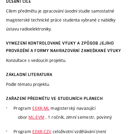
UČEBNÍ CÍLE
Cílem předmětu je zpracování úvodní studie samostatné
magisterské technické práce studenta vybrané z nabídky
ústavu radioelektroniky.
VYMEZENÍ KONTROLOVANÉ VÝUKY A ZPŮSOB JEJÍHO
PROVÁDĚNÍ A FORMY NAHRAZOVÁNÍ ZAMEŠKANÉ VÝUKY
Konzultace s vedoucín projektu.
ZÁKLADNÍ LITERATURA
Podle tématu projektu.
ZAŘAZENÍ PŘEDMĚTU VE STUDIJNÍCH PLÁNECH
Program
EEKR-ML
magisterský navazující
obor
ML-EVM
, 1 ročník, zimní semestr, povinný
Program
EEKR-CZV
celoživotní vzdělávání (není