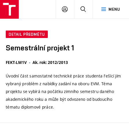
VUT
PŘIHLÁSIT
HLEDAT
MENU
SE
DETAIL PŘEDMĚTU
Semestrální projekt 1
FEKT-LM1V
Ak. rok: 2012/2013
Úvodní část samostatné technické práce studenta řešící jím
vybraný problém z nabídky zadání na oboru EVM. Téma
projektu se vybírá na počátku zimního semestru daného
akademického roku a může být odvozeno od budoucího
tématu diplomové práce.