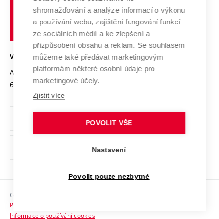
Vysoké
Výzkumné infrastruktury
shromažďování a analýze informací o výkonu
Udržitelná univerzita
učení
Služby univerzity
Transfer znalostí
a používání webu, zajištění fungování funkcí
technické
Podnikavá univerzita / ContriBUTe
Mezinárodní dohody
ze sociálních médií a ke zlepšení a
Open Science
v
Bezpečná univerzita
přizpůsobení obsahu a reklam. Se souhlasem
Univerzitní sítě
Brně
Projekty
můžeme také předávat marketingovým
VYSOKÉ UČENÍ TECHNICKÉ V BRNĚ
Vyznamenání
platformám některé osobní údaje pro
Projekty ze strukturálních fondů
Antonínská 548/1
www.vut.cz
marketingové účely.
Organizační struktura
602 00 Brno
vut@vutbr.cz
Specifický výzkum
Zjistit více
Úřední deska
Ochrana osobních údajů
POVOLIT VŠE
(externí
Pracovní příležitosti
Nastavení
odkaz)
Podpora a rozvoj zaměstnanců a studujících
Povolit pouze nezbytné
Rovné příležitosti
Copyright © 2026 VUT
Sociální bezpečí
Prohlášení o přístupnosti
HR Award
Informace o používání cookies