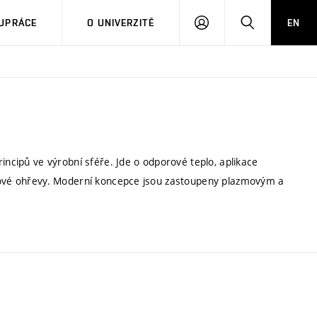
PŘIHLÁSIT
HLEDAT
UPRÁCE
O UNIVERZITĚ
EN
SE
incipů ve výrobní sféře. Jde o odporové teplo, aplikace
onové ohřevy. Moderní koncepce jsou zastoupeny plazmovým a