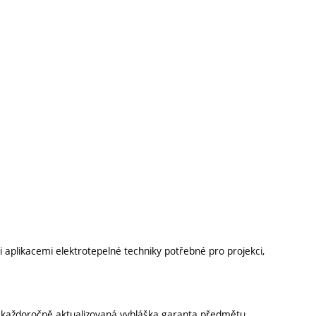
aplikacemi elektrotepelné techniky potřebné pro projekci,
í každoročně aktualizovaná vyhláška garanta předmětu.