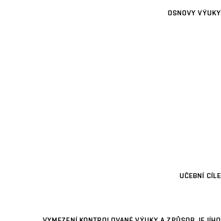
OSNOVY VÝUKY
UČEBNÍ CÍLE
VYMEZENÍ KONTROLOVANÉ VÝUKY A ZPŮSOB JEJÍHO