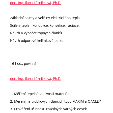
doc. Ing. Ilona Lázničková, Ph.D.
Základní pojmy a veličiny elektrického tepla.
Sdílení tepla - kondukce, konvekce, radiace.
Návrh a výpočet topných článků.
Návrh odporové kelímkové pece.
16 hod., povinná
doc. Ing. Ilona Lázničková, Ph.D.
1. Měření tepelné vodivosti materiálu
2. Měření na trubkových článcích typu MAXIM a OACLEY
3. Prověření účinnosti rozdílných varných desek