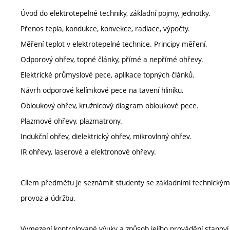
Úvod do elektrotepelné techniky, základní pojmy, jednotky.
Přenos tepla, kondukce, konvekce, radiace, výpočty.
Měření teplot v elektrotepelné technice. Principy měření.
Odporový ohřev, topné články, přímé a nepřímé ohřevy.
Elektrické průmyslové pece, aplikace topných článků.
Návrh odporové kelímkové pece na tavení hliníku.
Obloukový ohřev, kružnicový diagram obloukové pece.
Plazmové ohřevy, plazmatrony.
Indukční ohřev, dielektrický ohřev, mikrovlnný ohřev.
IR ohřevy, laserové a elektronové ohřevy.
Cílem předmětu je seznámit studenty se základními technickými 
provoz a údržbu.
Vymezení kontrolované výuky a způsob jejího provádění stanov