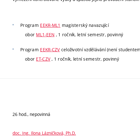
Program
EEKR-ML1
magisterský navazující
obor
ML1-EEN
, 1 ročník, letní semestr, povinný
Program
EEKR-CZV
celoživotní vzdělávání (není studente
obor
ET-CZV
, 1 ročník, letní semestr, povinný
26 hod., nepovinná
doc. Ing. Ilona Lázničková, Ph.D.