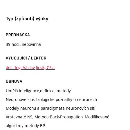
Typ (způsob) výuky
PŘEDNÁŠKA
39 hod., nepovinná
VYUČUJÍCÍ / LEKTOR
doc. Ing. Václav Jirsík, CSc.
OSNOVA
Umělá inteligence,definice, metody.
Neuronové sítě, biologické poznatky o neuronech
Modely neuronu a paradigmata neuronovích sítí
Vrstevnaté NS, Metoda Back-Propagation, Modifikované
algoritmy metody BP