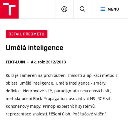
VUT
PŘIHLÁSIT
HLEDAT
MENU
SE
DETAIL PŘEDMĚTU
Umělá inteligence
FEKT-LUIN
Ak. rok: 2012/2013
Kurz je zaměřen na prohloubení znalostí a aplikaci metod z
oblasti umělé inteligence. Umělá inteligence - směry,
definice. Neuronové sítě, paradigmata neuronovích sítí,
metoda učení Back-Propagation, asociativní NS, RCE síť,
Kohonenovy mapy. Princip expertních systémů.
reprezentace znalostí, řěšení úloh. Počítačové vidění.