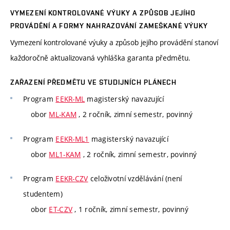
VYMEZENÍ KONTROLOVANÉ VÝUKY A ZPŮSOB JEJÍHO
PROVÁDĚNÍ A FORMY NAHRAZOVÁNÍ ZAMEŠKANÉ VÝUKY
Vymezení kontrolované výuky a způsob jejího provádění stanoví
každoročně aktualizovaná vyhláška garanta předmětu.
ZAŘAZENÍ PŘEDMĚTU VE STUDIJNÍCH PLÁNECH
Program
EEKR-ML
magisterský navazující
obor
ML-KAM
, 2 ročník, zimní semestr, povinný
Program
EEKR-ML1
magisterský navazující
obor
ML1-KAM
, 2 ročník, zimní semestr, povinný
Program
EEKR-CZV
celoživotní vzdělávání (není
studentem)
obor
ET-CZV
, 1 ročník, zimní semestr, povinný