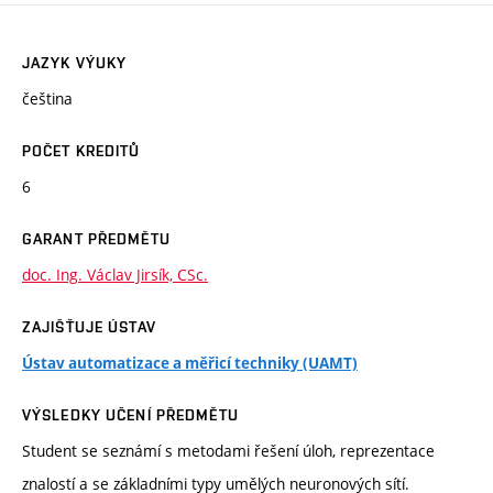
JAZYK VÝUKY
čeština
POČET KREDITŮ
6
GARANT PŘEDMĚTU
doc. Ing. Václav Jirsík, CSc.
ZAJIŠŤUJE ÚSTAV
Ústav automatizace a měřicí techniky (UAMT)
VÝSLEDKY UČENÍ PŘEDMĚTU
Student se seznámí s metodami řešení úloh, reprezentace
znalostí a se základními typy umělých neuronových sítí.