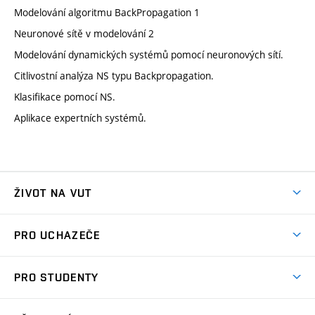
Modelování algoritmu BackPropagation 1
Neuronové sítě v modelování 2
Modelování dynamických systémů pomocí neuronových sítí.
Citlivostní analýza NS typu Backpropagation.
Klasifikace pomocí NS.
Aplikace expertních systémů.
ŽIVOT NA VUT
Atmosféra VUT
PRO UCHAZEČE
Prostory školy
Proč na VUT
Koleje
PRO STUDENTY
Studijní programy
Stravování
Předměty
Studijní předpisy
Studium a stáže v zahraničí
Stipendia
Dny otevřených dveří