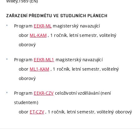
Willey,1989 (EN)
ZAŘAZENÍ PŘEDMĚTU VE STUDIJNÍCH PLÁNECH
Program
EEKR-ML
magisterský navazující
obor
ML-KAM
, 1 ročník, letní semestr, volitelný
oborový
Program
EEKR-ML1
magisterský navazující
obor
ML1-KAM
, 1 ročník, letní semestr, volitelný
oborový
Program
EEKR-CZV
celoživotní vzdělávání (není
studentem)
obor
ET-CZV
, 1 ročník, letní semestr, volitelný oborový