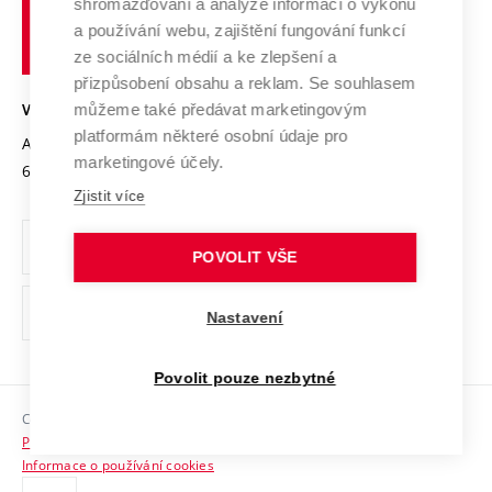
shromažďování a analýze informací o výkonu
Udržitelná univerzita
učení
Služby univerzity
Transfer znalostí
a používání webu, zajištění fungování funkcí
technické
Podnikavá univerzita / ContriBUTe
Mezinárodní dohody
ze sociálních médií a ke zlepšení a
Open Science
v
Bezpečná univerzita
přizpůsobení obsahu a reklam. Se souhlasem
Univerzitní sítě
Brně
Projekty
můžeme také předávat marketingovým
VYSOKÉ UČENÍ TECHNICKÉ V BRNĚ
Vyznamenání
platformám některé osobní údaje pro
Projekty ze strukturálních fondů
Antonínská 548/1
www.vut.cz
marketingové účely.
Organizační struktura
602 00 Brno
vut@vutbr.cz
Specifický výzkum
Zjistit více
Úřední deska
Ochrana osobních údajů
POVOLIT VŠE
(externí
Pracovní příležitosti
Nastavení
odkaz)
Podpora a rozvoj zaměstnanců a studujících
Povolit pouze nezbytné
Rovné příležitosti
Copyright © 2026 VUT
Sociální bezpečí
Prohlášení o přístupnosti
HR Award
Informace o používání cookies