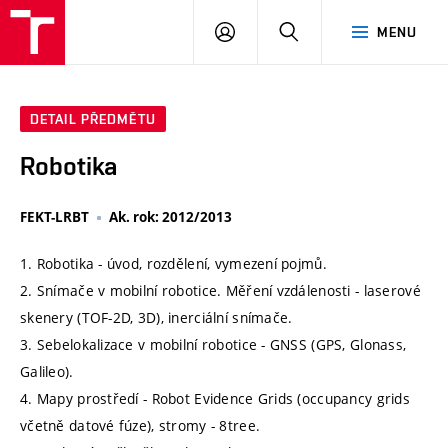
VUT
PŘIHLÁSIT
HLEDAT
MENU
SE
DETAIL PŘEDMĚTU
Robotika
FEKT-LRBT
Ak. rok: 2012/2013
1. Robotika - úvod, rozdělení, vymezení pojmů.
2. Snímače v mobilní robotice. Měření vzdálenosti - laserové
skenery (TOF-2D, 3D), inerciální snímače.
3. Sebelokalizace v mobilní robotice - GNSS (GPS, Glonass,
Galileo).
4. Mapy prostředí - Robot Evidence Grids (occupancy grids
včetně datové fúze), stromy - 8tree.