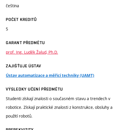
čeština
POČET KREDITŮ
5
GARANT PŘEDMĚTU
prof. Ing. Luděk Žalud, Ph.D.
ZAJIŠŤUJE ÚSTAV
Ústav automatizace a měřicí techniky (UAMT)
VÝSLEDKY UČENÍ PŘEDMĚTU
Studenti získají znalosti o současném stavu a trendech v
robotice. Získají praktické znalosti z konstrukce, obsluhy a
použití robotů.
PREREKVIZITY