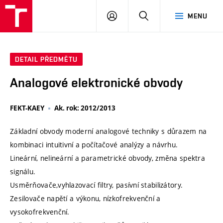
VUT
PŘIHLÁSIT
HLEDAT
MENU
SE
DETAIL PŘEDMĚTU
Analogové elektronické obvody
FEKT-KAEY
Ak. rok: 2012/2013
Základní obvody moderní analogové techniky s důrazem na
kombinaci intuitivní a počítačové analýzy a návrhu.
Lineární, nelineární a parametrické obvody, změna spektra
signálu.
Usměrňovače,vyhlazovací filtry, pasívní stabilizátory.
Zesilovače napětí a výkonu, nízkofrekvenční a
vysokofrekvenční.