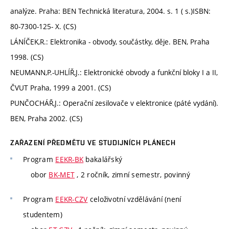
analýze. Praha: BEN Technická literatura, 2004. s. 1 ( s.)ISBN:
80-7300-125- X. (CS)
LÁNÍČEK,R.: Elektronika - obvody, součástky, děje. BEN, Praha
1998. (CS)
NEUMANN,P.-UHLÍŘ,J.: Elektronické obvody a funkční bloky I a II,
ČVUT Praha, 1999 a 2001. (CS)
PUNČOCHÁŘ,J.: Operační zesilovače v elektronice (páté vydání).
BEN, Praha 2002. (CS)
ZAŘAZENÍ PŘEDMĚTU VE STUDIJNÍCH PLÁNECH
Program
EEKR-BK
bakalářský
obor
BK-MET
, 2 ročník, zimní semestr, povinný
Program
EEKR-CZV
celoživotní vzdělávání (není
studentem)