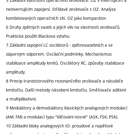
5 Základní vlastnosti operačního zesilovače. OZ v invertujícím a
neinvertujícím zapojení. Střídavé zesilovače s OZ. Analýza
kombinovaných operačních sítí. OZ jako komparátor.
6 Druhy zpětných vazeb a jejich vliv na vlastnosti zesilovačů.
Praktická použití Blackova vztahu.
7 Základní zapojení LC oscilátorů - zpětnovazebních a se
záporným odporem. Oscilační podmínky. Mechanismus
stabilizace amplitudy kmitů. Oscilátory RC, způsoby stabilizace
amplitudy.
8 Princip tranzistorového rezonančního zesilovače a násobiče
kmitočtu. Další metody násobení kmitočtu. Směšovače aditivní
a multiplikativní.
9 Modulátory a demodulátory klasických analogových modulací
(AM, FM) a modulací typu "klíčování nosné" (ASK, FSK, PSK).
10 Základní bloky analogových IO: proudové a napěťové