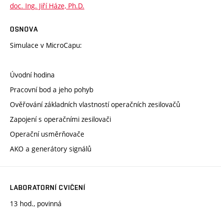
doc. Ing. Jiří Háze, Ph.D.
OSNOVA
Simulace v MicroCapu:
Úvodní hodina
Pracovní bod a jeho pohyb
Ověřování základních vlastností operačních zesilovačů
Zapojení s operačními zesilovači
Operační usměrňovače
AKO a generátory signálů
LABORATORNÍ CVIČENÍ
13 hod., povinná