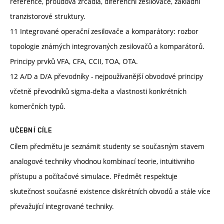
reference, proudová zrcadla, diferenční zesilovače, základní
tranzistorové struktury.
11 Integrované operační zesilovače a komparátory: rozbor
topologie známých integrovaných zesilovačů a komparátorů.
Principy prvků VFA, CFA, CCII, TOA, OTA.
12 A/D a D/A převodníky - nejpoužívanější obvodové principy
včetně převodníků sigma-delta a vlastnosti konkrétních
komerčních typů.
UČEBNÍ CÍLE
Cílem předmětu je seznámit studenty se současným stavem
analogové techniky vhodnou kombinací teorie, intuitivniho
přístupu a počítačové simulace. Předmět respektuje
skutečnost současné existence diskrétních obvodů a stále více
převažující integrované techniky.