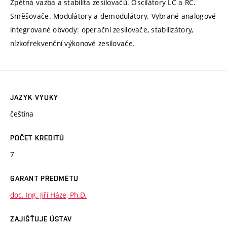
Zpětná vazba a stabilita zesilovačů. Oscilátory LC a RC.
Směšovače. Modulátory a demodulátory. Vybrané analogové
integrované obvody: operační zesilovače, stabilizátory,
nízkofrekvenční výkonové zesilovače.
JAZYK VÝUKY
čeština
POČET KREDITŮ
7
GARANT PŘEDMĚTU
doc. Ing. Jiří Háze, Ph.D.
ZAJIŠŤUJE ÚSTAV