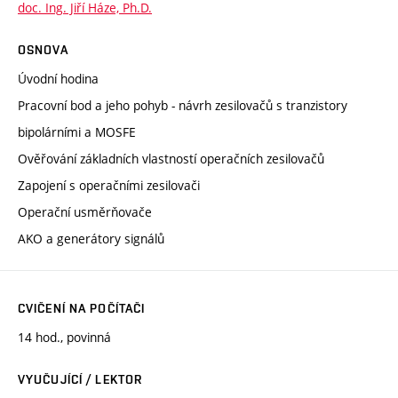
doc. Ing. Jiří Háze, Ph.D.
OSNOVA
Úvodní hodina
Pracovní bod a jeho pohyb - návrh zesilovačů s tranzistory
bipolárními a MOSFE
Ověřování základních vlastností operačních zesilovačů
Zapojení s operačními zesilovači
Operační usměrňovače
AKO a generátory signálů
CVIČENÍ NA POČÍTAČI
14 hod., povinná
VYUČUJÍCÍ / LEKTOR