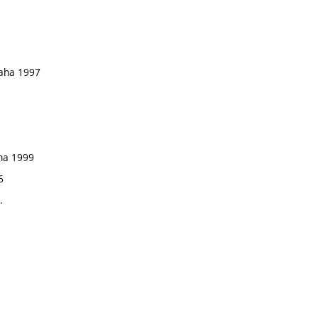
Praha 1997
aha 1999
6
.