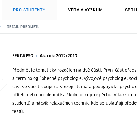
PRO STUDENTY
VĚDA A VÝZKUM
SPOL
DETAIL PŘEDMĚTU
FEKT-KPSO
Ak. rok: 2012/2013
Předmět je tématicky rozdělen na dvě části. První část před
a terminologií obecné psychologie, vývojové psychologie, soci
část se soustřeďuje na stěžejní témata pedagogické psychologi
učitele nebo problematika školního neprospěchu. V kurzu je 
studentů a nácvik relaxačních technik, kde se uplatňují před
testů.