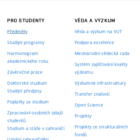
PRO STUDENTY
VĚDA A VÝZKUM
Předměty
Věda a výzkum na VUT
Studijní programy
Podpora excelence
Harmonogram
Mezinárodní vědecká rada
akademického roku
Systém zajišťování kvality
Závěrečné práce
výzkumu
Doktorské studium
Výzkumné infrastruktury
Studijní předpisy
Transfer znalostí
Poplatky za studium
Open Science
Zpracování osobních údajů
Projekty
studentů
Projekty ze strukturálních
Studium a stáže v zahraničí
fondů
Uznání zahraničního