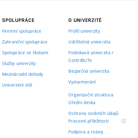
SPOLUPRÁCE
O UNIVERZITĚ
Firemní spolupráce
Profil univerzity
Zahraniční spolupráce
Udržitelná univerzita
Spolupráce se školami
Podnikavá univerzita /
ContriBUTe
Služby univerzity
Bezpečná univerzita
Mezinárodní dohody
Vyznamenání
Univerzitní sítě
Organizační struktura
Úřední deska
Ochrana osobních údajů
(externí
Pracovní příležitosti
odkaz)
Podpora a rozvoj