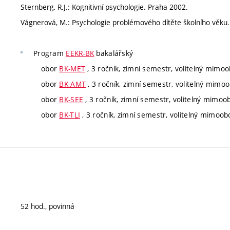
Sternberg, R.J.: Kognitivní psychologie. Praha 2002.
Vágnerová, M.: Psychologie problémového dítěte školního věku
Program
EEKR-BK
bakalářský
obor
BK-MET
, 3 ročník, zimní semestr, volitelný mimo
obor
BK-AMT
, 3 ročník, zimní semestr, volitelný mimo
obor
BK-SEE
, 3 ročník, zimní semestr, volitelný mimoo
obor
BK-TLI
, 3 ročník, zimní semestr, volitelný mimoob
52 hod., povinná