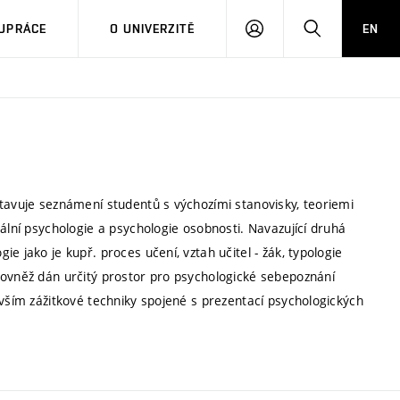
PŘIHLÁSIT
HLEDAT
UPRÁCE
O UNIVERZITĚ
EN
SE
stavuje seznámení studentů s výchozími stanovisky, teoriemi
ální psychologie a psychologie osobnosti. Navazující druhá
e jako je kupř. proces učení, vztah učitel - žák, typologie
rovněž dán určitý prostor pro psychologické sebepoznání
evším zážitkové techniky spojené s prezentací psychologických