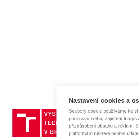
Nastavení cookies a o
Soubory cookie používáme ke sh
Vysoké
používání webu, zajištění fungová
učení
přizpůsobení obsahu a reklam.
technické
platformám některé osobní údaje
v