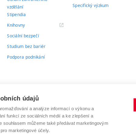
Specifický výzkum
vzdělání
Stipendia
(externí
Knihovny
odkaz)
Sociální bezpečí
Studium bez bariér
Podpora podnikání
sobních údajů
romažďování a analýze informací o výkonu a
VYSOKÉ UČENÍ TECHNICKÉ V BRNĚ
ní funkcí ze sociálních médií a ke zlepšení a
Antonínská 548/1
www.vut.cz
 Se souhlasem můžeme také předávat marketingovým
602 00 Brno
vut@vutbr.cz
 pro marketingové účely.