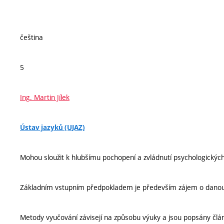
čeština
5
Ing. Martin Jílek
Ústav jazyků (UJAZ)
Mohou sloužit k hlubšímu pochopení a zvládnutí psychologický
Základním vstupním předpokladem je především zájem o danou
Metody vyučování závisejí na způsobu výuky a jsou popsány člá