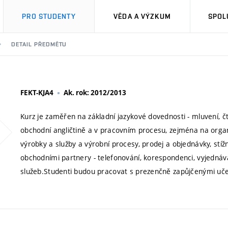
PRO STUDENTY
VĚDA A VÝZKUM
SPOL
DETAIL PŘEDMĚTU
FEKT-KJA4
Ak. rok: 2012/2013
Kurz je zaměřen na základní jazykové dovednosti - mluvení, č
obchodní angličtině a v pracovním procesu, zejména na organiz
výrobky a služby a výrobní procesy, prodej a objednávky, stížn
obchodními partnery - telefonování, korespondenci, vyjednává
služeb.Studenti budou pracovat s prezenčně zapůjčenými uč