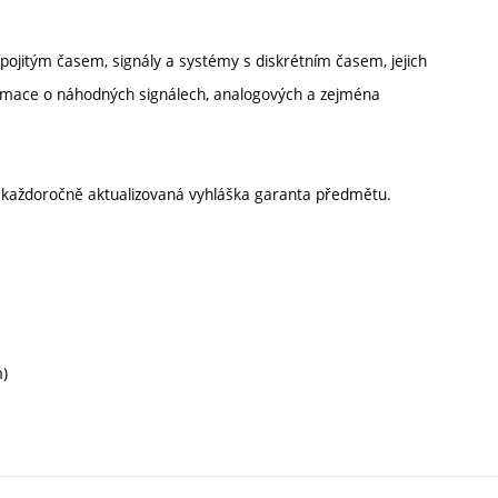
pojitým časem, signály a systémy s diskrétním časem, jejich
formace o náhodných signálech, analogových a zejména
í každoročně aktualizovaná vyhláška garanta předmětu.
m)