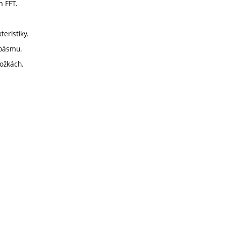
m FFT.
eristiky.
 pásmu.
ložkách.