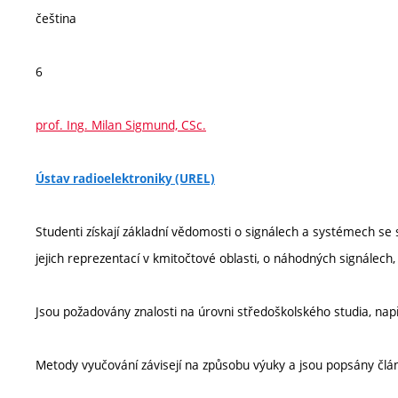
čeština
6
prof. Ing. Milan Sigmund, CSc.
Ústav radioelektroniky (UREL)
Studenti získají základní vědomosti o signálech a systémech s
jejich reprezentací v kmitočtové oblasti, o náhodných signálech
Jsou požadovány znalosti na úrovni středoškolského studia, nap
Metody vyučování závisejí na způsobu výuky a jsou popsány člá