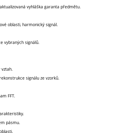
aktualizovaná vyhláška garanta předmětu.
sové oblasti, harmonický signál.
ce vybraných signálů.
 vztah.
 rekonstrukce signálu ze vzorků.
nam FFT.
rakteristiky.
eném pásmu.
oblasti.