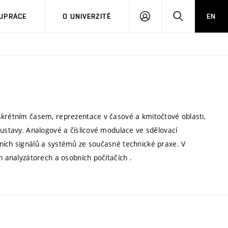
PŘIHLÁSIT
HLEDAT
UPRÁCE
O UNIVERZITĚ
EN
SE
skrétním časem, reprezentace v časové a kmitočtové oblasti,
oustavy. Analogové a číslicové modulace ve sdělovací
ních signálů a systémů ze současné technické praxe. V
h analyzátorech a osobních počítačích .