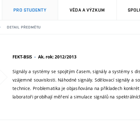
PRO STUDENTY
VĚDA A VÝZKUM
SPOL
DETAIL PŘEDMĚTU
FEKT-BSIS
Ak. rok: 2012/2013
Signály a systémy se spojitým časem, signály a systémy s di
vzájemné souvislosti. Náhodné signály. Sdělovací signály a s
technice. Problematika je objasňována na příkladech konkrét
laboratoři probíhají měření a simulace signálů na spektrálníc