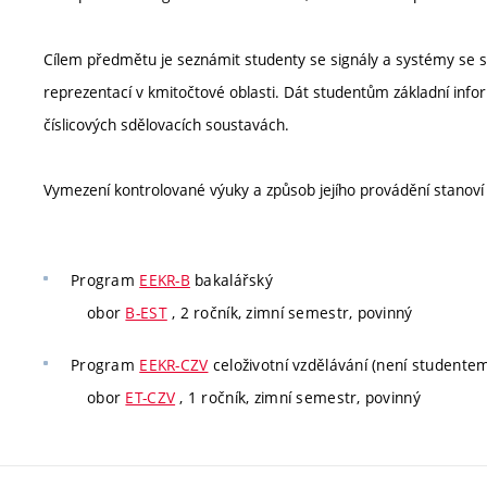
Cílem předmětu je seznámit studenty se signály a systémy se s
reprezentací v kmitočtové oblasti. Dát studentům základní in
číslicových sdělovacích soustavách.
Vymezení kontrolované výuky a způsob jejího provádění stanov
Program
EEKR-B
bakalářský
obor
B-EST
, 2 ročník, zimní semestr, povinný
Program
EEKR-CZV
celoživotní vzdělávání (není studente
obor
ET-CZV
, 1 ročník, zimní semestr, povinný