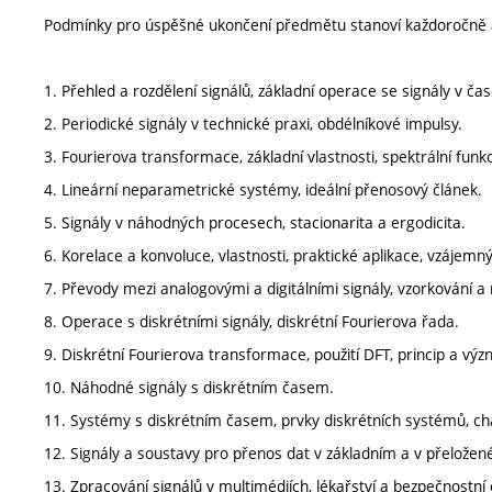
Podmínky pro úspěšné ukončení předmětu stanoví každoročně 
1. Přehled a rozdělení signálů, základní operace se signály v ča
2. Periodické signály v technické praxi, obdélníkové impulsy.
3. Fourierova transformace, základní vlastnosti, spektrální funk
4. Lineární neparametrické systémy, ideální přenosový článek.
5. Signály v náhodných procesech, stacionarita a ergodicita.
6. Korelace a konvoluce, vlastnosti, praktické aplikace, vzájemný
7. Převody mezi analogovými a digitálními signály, vzorkování a
8. Operace s diskrétními signály, diskrétní Fourierova řada.
9. Diskrétní Fourierova transformace, použití DFT, princip a výz
10. Náhodné signály s diskrétním časem.
11. Systémy s diskrétním časem, prvky diskrétních systémů, cha
12. Signály a soustavy pro přenos dat v základním a v přelož
13. Zpracování signálů v multimédiích, lékařství a bezpečnostní 