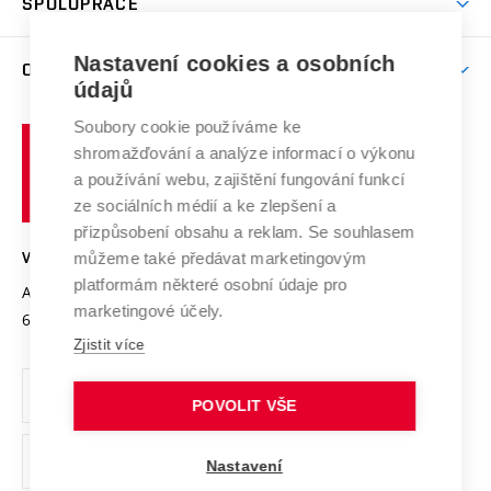
SPOLUPRÁCE
Celoživotní vzdělávání
Brno
Podpora excelence
Závěrečné práce
Studium bez bariér
Zpracování osobních údajů uchazečů o studium
Firemní spolupráce
Mezinárodní vědecká rada
Nastavení cookies a osobních
O UNIVERZITĚ
Doktorské studium
Podpora podnikání
E-přihláška
údajů
Zahraniční spolupráce
Systém zajišťování kvality výzkumu
Profil univerzity
Spolupráce se školami
Soubory cookie používáme ke
Vysoké
Výzkumné infrastruktury
shromažďování a analýze informací o výkonu
Udržitelná univerzita
učení
Služby univerzity
Transfer znalostí
a používání webu, zajištění fungování funkcí
technické
Podnikavá univerzita / ContriBUTe
Mezinárodní dohody
ze sociálních médií a ke zlepšení a
Open Science
v
Bezpečná univerzita
přizpůsobení obsahu a reklam. Se souhlasem
Univerzitní sítě
Brně
Projekty
můžeme také předávat marketingovým
VYSOKÉ UČENÍ TECHNICKÉ V BRNĚ
Vyznamenání
platformám některé osobní údaje pro
Projekty ze strukturálních fondů
Antonínská 548/1
www.vut.cz
marketingové účely.
Organizační struktura
602 00 Brno
vut@vutbr.cz
Specifický výzkum
Zjistit více
Úřední deska
Ochrana osobních údajů
POVOLIT VŠE
(externí
Pracovní příležitosti
Nastavení
odkaz)