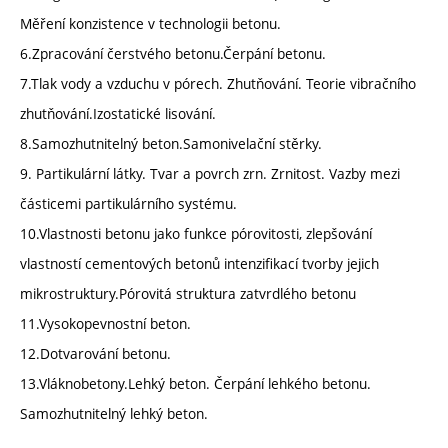
Měření konzistence v technologii betonu.
6.Zpracování čerstvého betonu.Čerpání betonu.
7.Tlak vody a vzduchu v pórech. Zhutňování. Teorie vibračního
zhutňování.Izostatické lisování.
8.Samozhutnitelný beton.Samonivelační stěrky.
9. Partikulární látky. Tvar a povrch zrn. Zrnitost. Vazby mezi
částicemi partikulárního systému.
10.Vlastnosti betonu jako funkce pórovitosti, zlepšování
vlastností cementových betonů intenzifikací tvorby jejich
mikrostruktury.Pórovitá struktura zatvrdlého betonu
11.Vysokopevnostní beton.
12.Dotvarování betonu.
13.Vláknobetony.Lehký beton. Čerpání lehkého betonu.
Samozhutnitelný lehký beton.