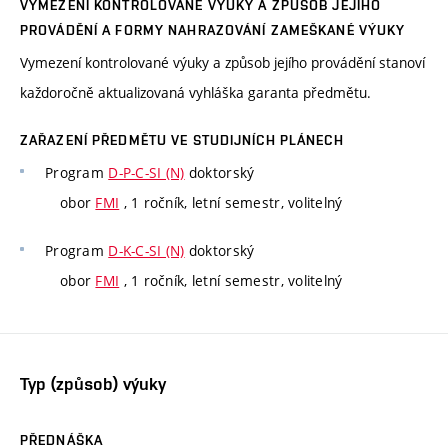
VYMEZENÍ KONTROLOVANÉ VÝUKY A ZPŮSOB JEJÍHO
PROVÁDĚNÍ A FORMY NAHRAZOVÁNÍ ZAMEŠKANÉ VÝUKY
Vymezení kontrolované výuky a způsob jejího provádění stanoví
každoročně aktualizovaná vyhláška garanta předmětu.
ZAŘAZENÍ PŘEDMĚTU VE STUDIJNÍCH PLÁNECH
Program
D-P-C-SI (N)
doktorský
obor
FMI
, 1 ročník, letní semestr, volitelný
Program
D-K-C-SI (N)
doktorský
obor
FMI
, 1 ročník, letní semestr, volitelný
Typ (způsob) výuky
PŘEDNÁŠKA