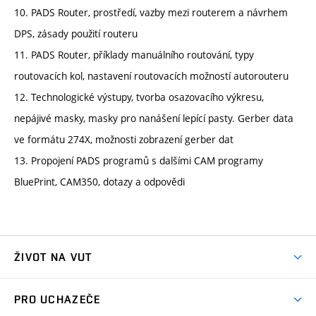
10. PADS Router, prostředí, vazby mezi routerem a návrhem
DPS, zásady použití routeru
11. PADS Router, příklady manuálního routování, typy
routovacích kol, nastavení routovacích možností autorouteru
12. Technologické výstupy, tvorba osazovacího výkresu,
nepájivé masky, masky pro nanášení lepící pasty. Gerber data
ve formátu 274X, možnosti zobrazení gerber dat
13. Propojení PADS programů s dalšími CAM programy
BluePrint, CAM350, dotazy a odpovědi
ŽIVOT NA VUT
Atmosféra VUT
PRO UCHAZEČE
Prostory školy