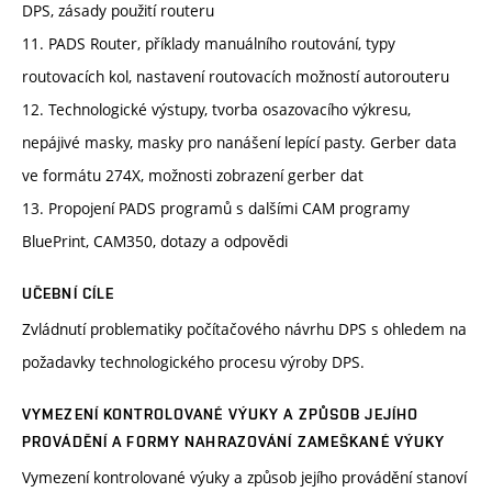
DPS, zásady použití routeru
11. PADS Router, příklady manuálního routování, typy
routovacích kol, nastavení routovacích možností autorouteru
12. Technologické výstupy, tvorba osazovacího výkresu,
nepájivé masky, masky pro nanášení lepící pasty. Gerber data
ve formátu 274X, možnosti zobrazení gerber dat
13. Propojení PADS programů s dalšími CAM programy
BluePrint, CAM350, dotazy a odpovědi
UČEBNÍ CÍLE
Zvládnutí problematiky počítačového návrhu DPS s ohledem na
požadavky technologického procesu výroby DPS.
VYMEZENÍ KONTROLOVANÉ VÝUKY A ZPŮSOB JEJÍHO
PROVÁDĚNÍ A FORMY NAHRAZOVÁNÍ ZAMEŠKANÉ VÝUKY
Vymezení kontrolované výuky a způsob jejího provádění stanoví