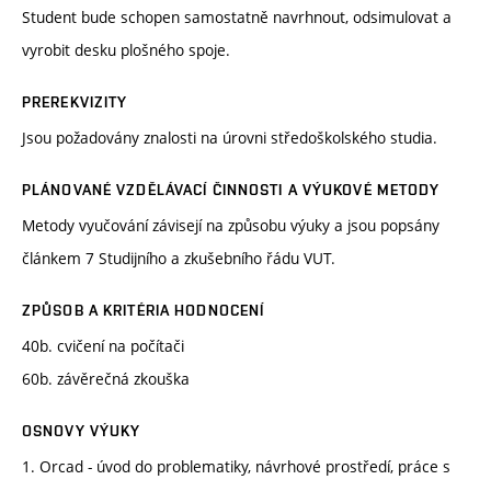
Student bude schopen samostatně navrhnout, odsimulovat a
vyrobit desku plošného spoje.
PREREKVIZITY
Jsou požadovány znalosti na úrovni středoškolského studia.
PLÁNOVANÉ VZDĚLÁVACÍ ČINNOSTI A VÝUKOVÉ METODY
Metody vyučování závisejí na způsobu výuky a jsou popsány
článkem 7 Studijního a zkušebního řádu VUT.
ZPŮSOB A KRITÉRIA HODNOCENÍ
40b. cvičení na počítači
60b. závěrečná zkouška
OSNOVY VÝUKY
1. Orcad - úvod do problematiky, návrhové prostředí, práce s