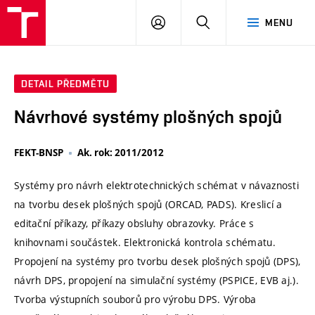
VUT
PŘIHLÁSIT
HLEDAT
MENU
SE
DETAIL PŘEDMĚTU
Návrhové systémy plošných spojů
FEKT-BNSP
Ak. rok: 2011/2012
Systémy pro návrh elektrotechnických schémat v návaznosti
na tvorbu desek plošných spojů (ORCAD, PADS). Kreslicí a
editační příkazy, příkazy obsluhy obrazovky. Práce s
knihovnami součástek. Elektronická kontrola schématu.
Propojení na systémy pro tvorbu desek plošných spojů (DPS),
návrh DPS, propojení na simulační systémy (PSPICE, EVB aj.).
Tvorba výstupních souborů pro výrobu DPS. Výroba