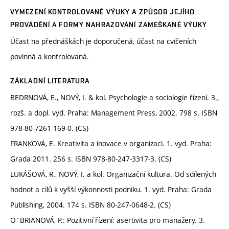
VYMEZENÍ KONTROLOVANÉ VÝUKY A ZPŮSOB JEJÍHO
PROVÁDĚNÍ A FORMY NAHRAZOVÁNÍ ZAMEŠKANÉ VÝUKY
Účast na přednáškách je doporučená, účast na cvičeních
povinná a kontrolovaná.
ZÁKLADNÍ LITERATURA
BEDRNOVÁ, E., NOVÝ, I. & kol. Psychologie a sociologie řízení. 3.,
rozš. a dopl. vyd. Praha: Management Press, 2002. 798 s. ISBN
978-80-7261-169-0. (CS)
FRANKOVÁ, E. Kreativita a inovace v organizaci. 1. vyd. Praha:
Grada 2011. 256 s. ISBN 978-80-247-3317-3. (CS)
LUKÁŠOVÁ, R., NOVÝ, I. a kol. Organizační kultura. Od sdílených
hodnot a cílů k vyšší výkonnosti podniku. 1. vyd. Praha: Grada
Publishing, 2004. 174 s. ISBN 80-247-0648-2. (CS)
O´BRIANOVÁ, P.: Pozitivní řízení: asertivita pro manažery. 3.