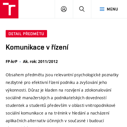
VUT
PŘIHLÁSIT
HLEDAT
MENU
SE
DETAIL PŘEDMĚTU
Komunikace v řízení
FP-krP
Ak. rok: 2011/2012
Obsahem předmětu jsou relevantní psychologické poznatky
nezbytné pro efektivní řízení podniku a zvyšování jeho
výkonnosti. Důraz je kladen na rozvíjení a zdokonalování
sociálně manažerských a podnikatelských dovedností
studentek a studentů především v oblasti vnitropodnikové
sociální komunikace a na trénink v hledání a nacházení
aplikačních alternativ účinných v současné i budoucí