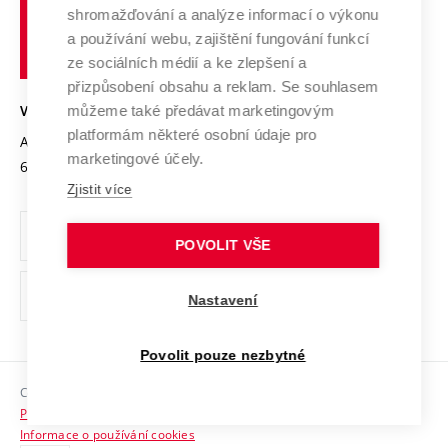
Vysoké
Výzkumné infrastruktury
shromažďování a analýze informací o výkonu
Udržitelná univerzita
učení
Služby univerzity
Transfer znalostí
a používání webu, zajištění fungování funkcí
technické
Podnikavá univerzita / ContriBUTe
Mezinárodní dohody
ze sociálních médií a ke zlepšení a
Open Science
v
Bezpečná univerzita
přizpůsobení obsahu a reklam. Se souhlasem
Univerzitní sítě
Brně
Projekty
můžeme také předávat marketingovým
VYSOKÉ UČENÍ TECHNICKÉ V BRNĚ
Vyznamenání
platformám některé osobní údaje pro
Projekty ze strukturálních fondů
Antonínská 548/1
www.vut.cz
marketingové účely.
Organizační struktura
602 00 Brno
vut@vutbr.cz
Specifický výzkum
Zjistit více
Úřední deska
Ochrana osobních údajů
POVOLIT VŠE
(externí
Pracovní příležitosti
Nastavení
odkaz)
Podpora a rozvoj zaměstnanců a studujících
Povolit pouze nezbytné
Rovné příležitosti
Copyright © 2026 VUT
Sociální bezpečí
Prohlášení o přístupnosti
HR Award
Informace o používání cookies