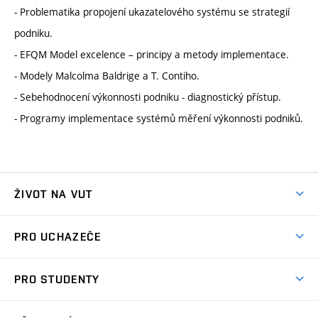
- Problematika propojení ukazatelového systému se strategií
podniku.
- EFQM Model excelence – principy a metody implementace.
- Modely Malcolma Baldrige a T. Contiho.
- Sebehodnocení výkonnosti podniku - diagnostický přístup.
- Programy implementace systémů měření výkonnosti podniků.
ŽIVOT NA VUT
Atmosféra VUT
PRO UCHAZEČE
Prostory školy
Proč na VUT
Koleje
PRO STUDENTY
Studijní programy
Stravování
Předměty
Studijní předpisy
Studium a stáže v zahraničí
Stipendia
Dny otevřených dveří