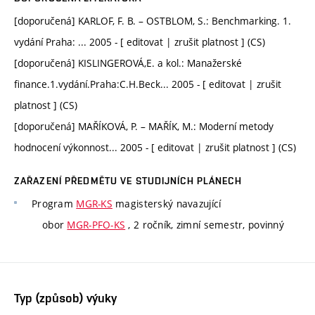
[doporučená] KARLOF, F. B. – OSTBLOM, S.: Benchmarking. 1.
vydání Praha: ... 2005 - [ editovat | zrušit platnost ] (CS)
[doporučená] KISLINGEROVÁ,E. a kol.: Manažerské
finance.1.vydání.Praha:C.H.Beck... 2005 - [ editovat | zrušit
platnost ] (CS)
[doporučená] MAŘÍKOVÁ, P. – MAŘÍK, M.: Moderní metody
hodnocení výkonnost... 2005 - [ editovat | zrušit platnost ] (CS)
ZAŘAZENÍ PŘEDMĚTU VE STUDIJNÍCH PLÁNECH
Program
MGR-KS
magisterský navazující
obor
MGR-PFO-KS
, 2 ročník, zimní semestr, povinný
Typ (způsob) výuky