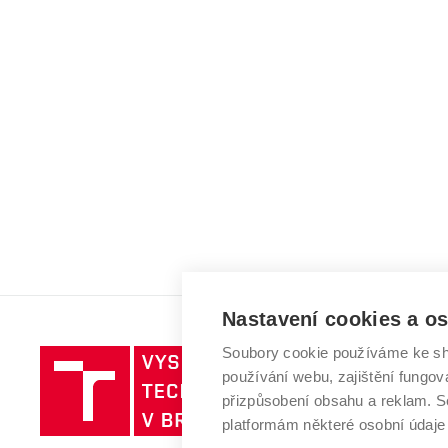
Nastavení cookies a o
Soubory cookie používáme ke sh
Vysoké
používání webu, zajištění fungová
učení
přizpůsobení obsahu a reklam.
technické
platformám některé osobní údaje
v