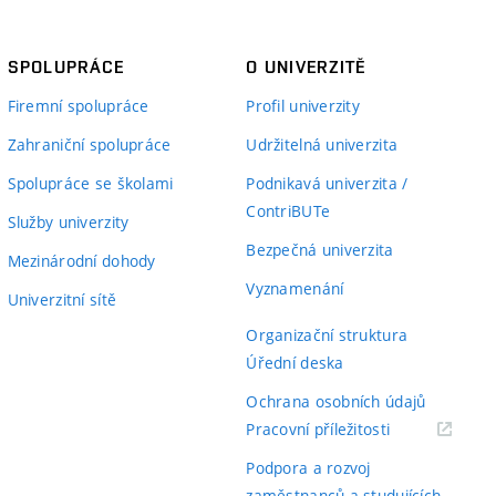
SPOLUPRÁCE
O UNIVERZITĚ
Firemní spolupráce
Profil univerzity
Zahraniční spolupráce
Udržitelná univerzita
Spolupráce se školami
Podnikavá univerzita /
ContriBUTe
Služby univerzity
Bezpečná univerzita
Mezinárodní dohody
Vyznamenání
Univerzitní sítě
Organizační struktura
Úřední deska
Ochrana osobních údajů
(externí
Pracovní příležitosti
odkaz)
Podpora a rozvoj
zaměstnanců a studujících