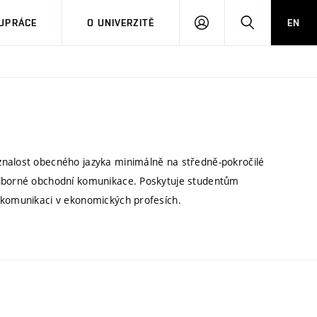
PŘIHLÁSIT
HLEDAT
UPRÁCE
O UNIVERZITĚ
EN
SE
znalost obecného jazyka minimálně na středně-pokročilé
 odborné obchodní komunikace. Poskytuje studentům
í komunikaci v ekonomických profesích.