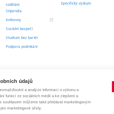
Specifický výzkum
vzdělání
Stipendia
(externí
Knihovny
odkaz)
Sociální bezpečí
Studium bez bariér
Podpora podnikání
sobních údajů
romažďování a analýze informací o výkonu a
VYSOKÉ UČENÍ TECHNICKÉ V BRNĚ
ní funkcí ze sociálních médií a ke zlepšení a
Antonínská 548/1
www.vut.cz
 Se souhlasem můžeme také předávat marketingovým
602 00 Brno
vut@vutbr.cz
 pro marketingové účely.