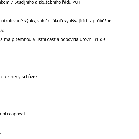
nkem 7 Studijního a zkušebního řádu VUT.
trolované výuky, splnění úkolů vyplývajících z průběžné
%).
ka má písemnou a ústní část a odpovídá úrovni B1 dle
ní a změny schůzek.
a ni reagovat
.