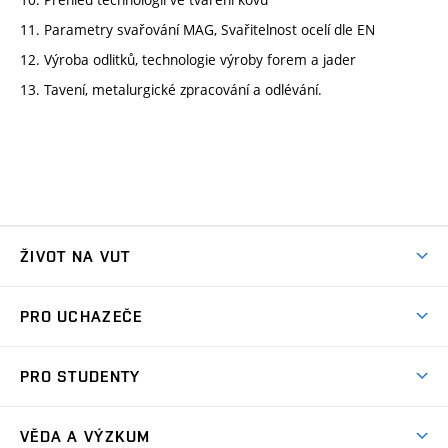
11. Parametry svařování MAG, Svařitelnost ocelí dle EN
12. Výroba odlitků, technologie výroby forem a jader
13. Tavení, metalurgické zpracování a odlévání.
ŽIVOT NA VUT
Atmosféra VUT
PRO UCHAZEČE
Prostory školy
Proč na VUT
Koleje
PRO STUDENTY
Studijní programy
Stravování
Předměty
Studijní předpisy
Studium a stáže v zahraničí
Stipendia
Dny otevřených dveří
VĚDA A VÝZKUM
Sport na VUT