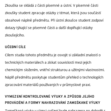
Zkouška se skládá z části písemné a ústní. V písemné části
zkoušky student zpracuje otázky z témat, která jsou součástí
obsahové náplně předmětu. Při ústní zkoušce student zodpoví
dotazy týkající se písemné části a další doplňující otázky
zkoušejícího.
UČEBNÍ CÍLE
Cílem studia tohoto předmětu je osvojit si základní znalostí o
technických materiálech a získat souvislostí mezi jejich
chemickým složením, vnitřní strukturou a užitnými vlastnostmi.
Náplň předmětu poskytuje studentům přehled o technologiích
zpracování materiálů používaných v průmyslové praxi.
VYMEZENÍ KONTROLOVANÉ VÝUKY A ZPŮSOB JEJÍHO
PROVÁDĚNÍ A FORMY NAHRAZOVÁNÍ ZAMEŠKANÉ VÝUKY
Zameškaná výuka v rámci cvičení bude nahrazena po dohodě s