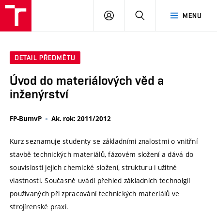
VUT
PŘIHLÁSIT
HLEDAT
MENU
SE
DETAIL PŘEDMĚTU
Úvod do materiálových věd a
inženýrství
FP-BumvP
Ak. rok: 2011/2012
Kurz seznamuje studenty se základními znalostmi o vnitřní
stavbě technických materiálů, fázovém složení a dává do
souvislosti jejich chemické složení, strukturu i užitné
vlastnosti. Současně uvádí přehled základních technolgií
používaných při zpracování technických materiálů ve
strojírenské praxi.