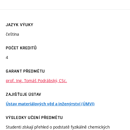
JAZYK VÝUKY
čeština
POČET KREDITŮ
4
GARANT PŘEDMĚTU
prof. Ing. Tomáš Podrábský, CSc.
ZAJIŠŤUJE ÚSTAV
Ústav materiálových věd a inženýrství (ÚMVI)
VÝSLEDKY UČENÍ PŘEDMĚTU
Studenti získají přehled o podstatě fyzikálně chemických