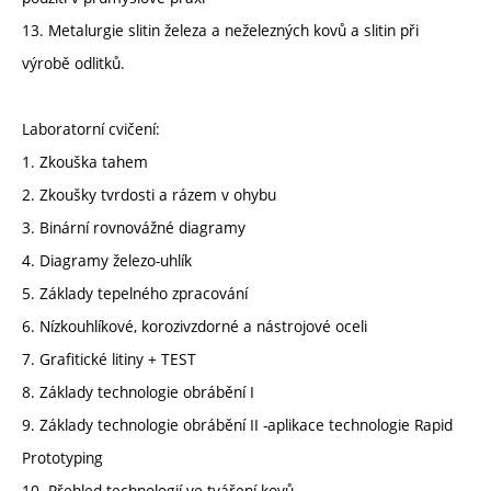
13. Metalurgie slitin železa a neželezných kovů a slitin při
výrobě odlitků.
Laboratorní cvičení:
1. Zkouška tahem
2. Zkoušky tvrdosti a rázem v ohybu
3. Binární rovnovážné diagramy
4. Diagramy železo-uhlík
5. Základy tepelného zpracování
6. Nízkouhlíkové, korozivzdorné a nástrojové oceli
7. Grafitické litiny + TEST
8. Základy technologie obrábění I
9. Základy technologie obrábění II -aplikace technologie Rapid
Prototyping
10. Přehled technologií ve tváření kovů