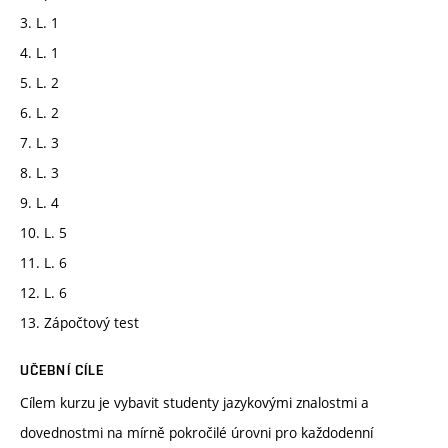
3. L. 1
4. L. 1
5. L. 2
6. L. 2
7. L. 3
8. L. 3
9. L. 4
10. L. 5
11. L. 6
12. L. 6
13. Zápočtový test
UČEBNÍ CÍLE
Cílem kurzu je vybavit studenty jazykovými znalostmi a
dovednostmi na mírně pokročilé úrovni pro každodenní