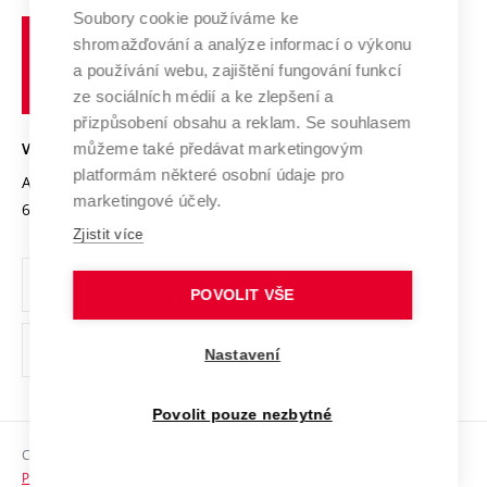
Profil univerzity
Spolupráce se školami
Soubory cookie používáme ke
Vysoké
Výzkumné infrastruktury
shromažďování a analýze informací o výkonu
Udržitelná univerzita
učení
Služby univerzity
Transfer znalostí
a používání webu, zajištění fungování funkcí
technické
Podnikavá univerzita / ContriBUTe
Mezinárodní dohody
ze sociálních médií a ke zlepšení a
Open Science
v
Bezpečná univerzita
přizpůsobení obsahu a reklam. Se souhlasem
Univerzitní sítě
Brně
Projekty
můžeme také předávat marketingovým
VYSOKÉ UČENÍ TECHNICKÉ V BRNĚ
Vyznamenání
platformám některé osobní údaje pro
Projekty ze strukturálních fondů
Antonínská 548/1
www.vut.cz
marketingové účely.
Organizační struktura
602 00 Brno
vut@vutbr.cz
Specifický výzkum
Zjistit více
Úřední deska
Ochrana osobních údajů
POVOLIT VŠE
(externí
Pracovní příležitosti
Nastavení
odkaz)
Podpora a rozvoj zaměstnanců a studujících
Povolit pouze nezbytné
Rovné příležitosti
Copyright © 2026 VUT
Sociální bezpečí
Prohlášení o přístupnosti