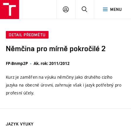
VUT
PŘIHLÁSIT
HLEDAT
MENU
SE
DETAIL PŘEDMĚTU
Němčina pro mírně pokročilé 2
FP-Bnmp2P
Ak. rok: 2011/2012
Kurz je zaměřen na výuku němčiny jako druhého cizího
jazyka na obecné úrovni, zahrnuje však i jazyk potřebný pro
profesní účely.
JAZYK VÝUKY