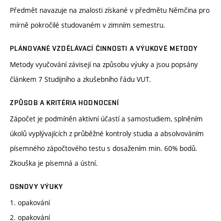
Předmět navazuje na znalosti získané v předmětu Němčina pro
mírně pokročilé studovaném v zimním semestru.
PLÁNOVANÉ VZDĚLÁVACÍ ČINNOSTI A VÝUKOVÉ METODY
Metody vyučování závisejí na způsobu výuky a jsou popsány
článkem 7 Studijního a zkušebního řádu VUT.
ZPŮSOB A KRITÉRIA HODNOCENÍ
Zápočet je podmíněn aktivní účastí a samostudiem, splněním
úkolů vyplývajících z průběžné kontroly studia a absolvováním
písemného zápočtového testu s dosažením min. 60% bodů.
Zkouška je písemná a ústní.
OSNOVY VÝUKY
1. opakování
2. opakování