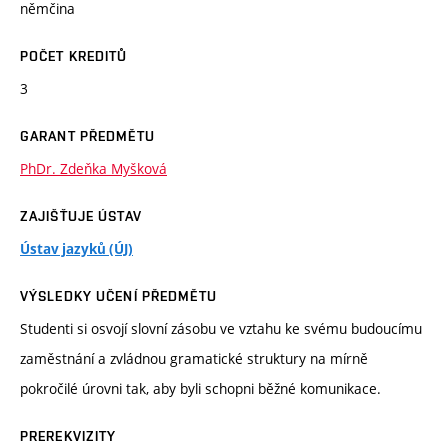
němčina
POČET KREDITŮ
3
GARANT PŘEDMĚTU
PhDr. Zdeňka Myšková
ZAJIŠŤUJE ÚSTAV
Ústav jazyků (ÚJ)
VÝSLEDKY UČENÍ PŘEDMĚTU
Studenti si osvojí slovní zásobu ve vztahu ke svému budoucímu
zaměstnání a zvládnou gramatické struktury na mírně
pokročilé úrovni tak, aby byli schopni běžné komunikace.
PREREKVIZITY