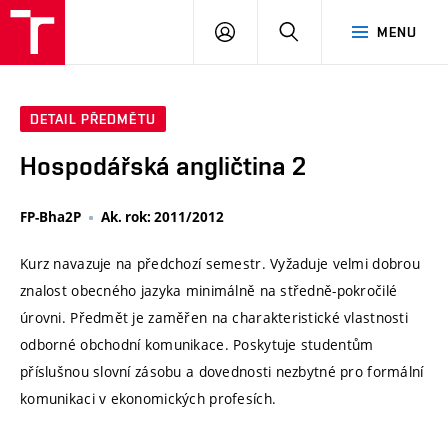
VUT
PŘIHLÁSIT
HLEDAT
MENU
SE
DETAIL PŘEDMĚTU
Hospodářská angličtina 2
FP-Bha2P
Ak. rok: 2011/2012
Kurz navazuje na předchozí semestr. Vyžaduje velmi dobrou
znalost obecného jazyka minimálně na středně-pokročilé
úrovni. Předmět je zaměřen na charakteristické vlastnosti
odborné obchodní komunikace. Poskytuje studentům
příslušnou slovní zásobu a dovednosti nezbytné pro formální
komunikaci v ekonomických profesích.