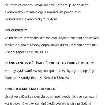
použitím relevantní slovní zásoby. Seznámí je se základní
ekonomickou terminologií a umožní jim porozumět
jednodušším ekonomickým textům.
PREREKVIZITY
Velmi dobré středoškolské znalosti jazyka a znalosti odborných
struktur a slovní zásoby odpovídající kurzu v zimním semestru.
Získání zápočtu z kurzu BHA1P.
PLÁNOVANÉ VZDĚLÁVACÍ ČINNOSTI A VÝUKOVÉ METODY
Metody vyučování závisejí na způsobu výuky a jsou popsány
článkem 7 Studijního a zkušebního řádu VUT.
ZPŮSOB A KRITÉRIA HODNOCENÍ
Účast ve cvičení ve smyslu podmínek uvedených ve vymezení
kontrolované výuky, splnění úkolů vyplývajících z průběžné