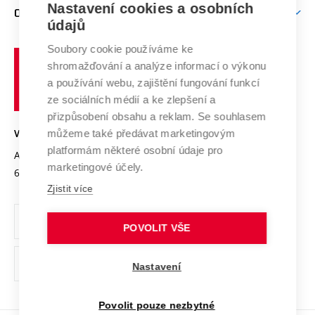
Firemní spolupráce
Mezinárodní vědecká rada
Nastavení cookies a osobních
O UNIVERZITĚ
Doktorské studium
Podpora podnikání
E-přihláška
údajů
Zahraniční spolupráce
Systém zajišťování kvality výzkumu
Profil univerzity
Spolupráce se školami
Soubory cookie používáme ke
Vysoké
Výzkumné infrastruktury
shromažďování a analýze informací o výkonu
Udržitelná univerzita
učení
Služby univerzity
Transfer znalostí
a používání webu, zajištění fungování funkcí
technické
Podnikavá univerzita / ContriBUTe
Mezinárodní dohody
ze sociálních médií a ke zlepšení a
Open Science
v
Bezpečná univerzita
přizpůsobení obsahu a reklam. Se souhlasem
Univerzitní sítě
Brně
Projekty
můžeme také předávat marketingovým
VYSOKÉ UČENÍ TECHNICKÉ V BRNĚ
Vyznamenání
platformám některé osobní údaje pro
Projekty ze strukturálních fondů
Antonínská 548/1
www.vut.cz
marketingové účely.
Organizační struktura
602 00 Brno
vut@vutbr.cz
Specifický výzkum
Zjistit více
Úřední deska
Ochrana osobních údajů
POVOLIT VŠE
(externí
Pracovní příležitosti
Nastavení
odkaz)
Podpora a rozvoj zaměstnanců a studujících
Povolit pouze nezbytné
Rovné příležitosti