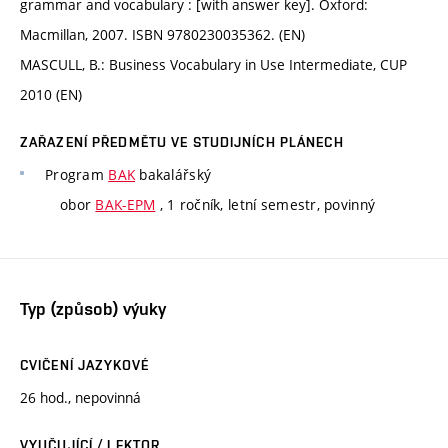
grammar and vocabulary : [with answer key]. Oxford:
Macmillan, 2007. ISBN 9780230035362. (EN)
MASCULL, B.: Business Vocabulary in Use Intermediate, CUP
2010 (EN)
ZAŘAZENÍ PŘEDMĚTU VE STUDIJNÍCH PLÁNECH
Program
BAK
bakalářský
obor
BAK-EPM
, 1 ročník, letní semestr, povinný
Typ (způsob) výuky
CVIČENÍ JAZYKOVÉ
26 hod., nepovinná
VYUČUJÍCÍ / LEKTOR