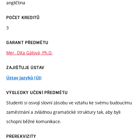
angličtina
POČET KREDITŮ
3
GARANT PŘEDMĚTU
Mgr. Dita Gálová, Ph.D.
ZAJIŠŤUJE ÚSTAV
Ústav jazyků (ÚJ)
VÝSLEDKY UČENÍ PŘEDMĚTU
Studenti si osvojí slovní zásobu ve vztahu ke svému budoucímu
zaměstnání a zvládnou gramatické struktury tak, aby byli
schopni běžné komunikace.
PREREKVIZITY