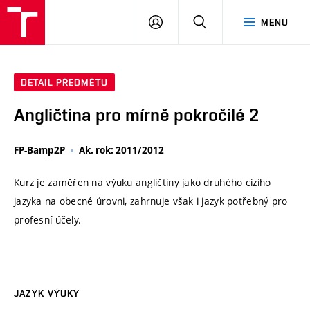
VUT
PŘIHLÁSIT
HLEDAT
MENU
SE
DETAIL PŘEDMĚTU
Angličtina pro mírně pokročilé 2
FP-Bamp2P
Ak. rok: 2011/2012
Kurz je zaměřen na výuku angličtiny jako druhého cizího
jazyka na obecné úrovni, zahrnuje však i jazyk potřebný pro
profesní účely.
JAZYK VÝUKY