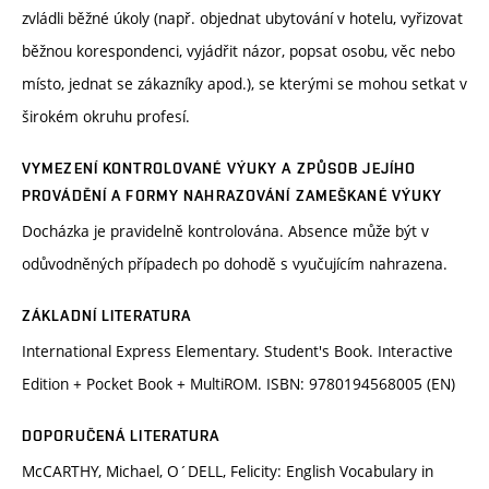
zvládli běžné úkoly (např. objednat ubytování v hotelu, vyřizovat
běžnou korespondenci, vyjádřit názor, popsat osobu, věc nebo
místo, jednat se zákazníky apod.), se kterými se mohou setkat v
širokém okruhu profesí.
VYMEZENÍ KONTROLOVANÉ VÝUKY A ZPŮSOB JEJÍHO
PROVÁDĚNÍ A FORMY NAHRAZOVÁNÍ ZAMEŠKANÉ VÝUKY
Docházka je pravidelně kontrolována. Absence může být v
odůvodněných případech po dohodě s vyučujícím nahrazena.
ZÁKLADNÍ LITERATURA
International Express Elementary. Student's Book. Interactive
Edition + Pocket Book + MultiROM. ISBN: 9780194568005 (EN)
DOPORUČENÁ LITERATURA
McCARTHY, Michael, O´DELL, Felicity: English Vocabulary in