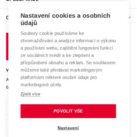
Brno
Podpora excelence
Závěrečné práce
Studium bez bariér
Zpracování osobních údajů uchazečů o studium
Firemní spolupráce
Mezinárodní vědecká rada
Nastavení cookies a osobních
O UNIVERZITĚ
Doktorské studium
Podpora podnikání
E-přihláška
údajů
Zahraniční spolupráce
Systém zajišťování kvality výzkumu
Profil univerzity
Spolupráce se školami
Soubory cookie používáme ke
Vysoké
Výzkumné infrastruktury
shromažďování a analýze informací o výkonu
Udržitelná univerzita
učení
Služby univerzity
Transfer znalostí
a používání webu, zajištění fungování funkcí
technické
Podnikavá univerzita / ContriBUTe
Mezinárodní dohody
ze sociálních médií a ke zlepšení a
Open Science
v
Bezpečná univerzita
přizpůsobení obsahu a reklam. Se souhlasem
Univerzitní sítě
Brně
Projekty
můžeme také předávat marketingovým
VYSOKÉ UČENÍ TECHNICKÉ V BRNĚ
Vyznamenání
platformám některé osobní údaje pro
Projekty ze strukturálních fondů
Antonínská 548/1
www.vut.cz
marketingové účely.
Organizační struktura
602 00 Brno
vut@vutbr.cz
Specifický výzkum
Zjistit více
Úřední deska
Ochrana osobních údajů
POVOLIT VŠE
(externí
Pracovní příležitosti
Nastavení
odkaz)
Podpora a rozvoj zaměstnanců a studujících