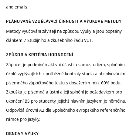
and emails.
PLÁNOVANÉ VZDĚLÁVACÍ ČINNOSTI A VÝUKOVÉ METODY
Metody vyučování závisejí na způsobu výuky a jsou popsány
článkem 7 Studijního a zkušebního řádu VUT.
ZPŮSOB A KRITÉRIA HODNOCENÍ
Zápočet je podmíněn aktivní účastí a samostudiem, splněním
úkolů vyplývajících z průběžné kontroly studia a absolvováním
písemného zápočtového testu s dosažením min. 60% bodu.
Zkouška je písemná a ústní a její splnění je požadavkem pro
ukončení BS pro studenty, jejichž hlavním jazykem je němčina.
Odpovídá úrovni A2 dle Společného evropského referenčního
rámce pro jazyky.
OSNOVY VÝUKY