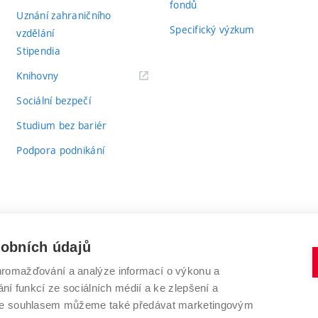
fondů
Uznání zahraničního
Specifický výzkum
vzdělání
Stipendia
(externí
Knihovny
odkaz)
Sociální bezpečí
Studium bez bariér
Podpora podnikání
sobních údajů
romažďování a analýze informací o výkonu a
VYSOKÉ UČENÍ TECHNICKÉ V BRNĚ
ní funkcí ze sociálních médií a ke zlepšení a
Antonínská 548/1
www.vut.cz
 Se souhlasem můžeme také předávat marketingovým