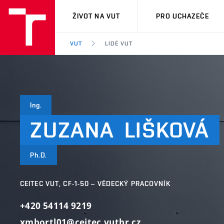
VUT
ŽIVOT NA VUT
PRO UCHAZEČE
VUT
LIDÉ VUT
Ing.
ZUZANA
LIŠKOVÁ
Ph.D.
CEITEC VUT, CF-1-50 – VĚDECKÝ PRACOVNÍK
+420 54114 9219
xmbortl01@ceitec.vutbr.cz