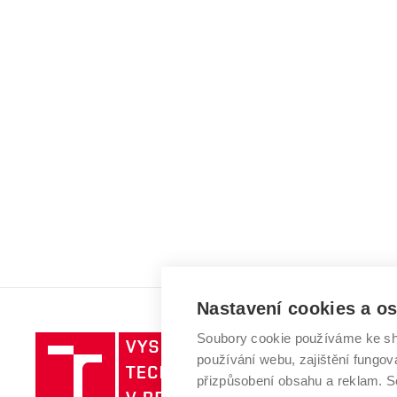
Nastavení cookies a o
Soubory cookie používáme ke sh
Vysoké
používání webu, zajištění fungová
učení
přizpůsobení obsahu a reklam.
technické