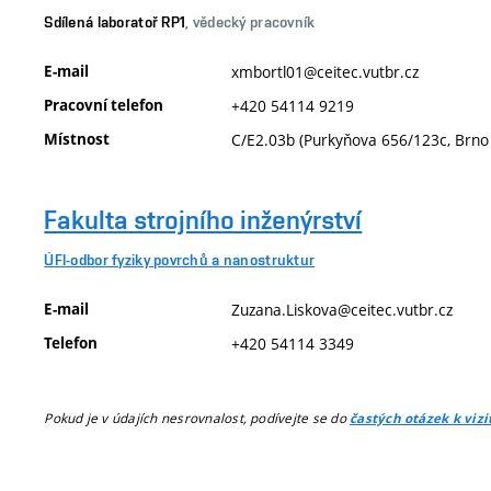
Sdílená laboratoř RP1
, vědecký pracovník
E-mail
xmbortl01@ceitec.vutbr.cz
Pracovní telefon
+420 54114 9219
Místnost
C/E2.03b (Purkyňova 656/123c, Brno
Fakulta strojního inženýrství
ÚFI-odbor fyziky povrchů a nanostruktur
E-mail
Zuzana.Liskova@ceitec.vutbr.cz
Telefon
+420 54114 3349
Pokud je v údajích nesrovnalost, podívejte se do
častých otázek k viz