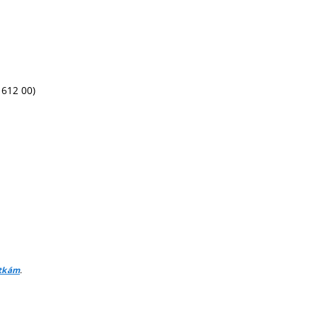
 612 00)
.
itkám