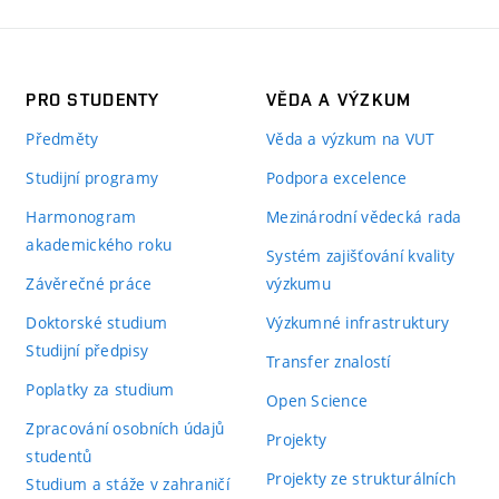
PRO STUDENTY
VĚDA A VÝZKUM
Předměty
Věda a výzkum na VUT
Studijní programy
Podpora excelence
Harmonogram
Mezinárodní vědecká rada
akademického roku
Systém zajišťování kvality
Závěrečné práce
výzkumu
Doktorské studium
Výzkumné infrastruktury
Studijní předpisy
Transfer znalostí
Poplatky za studium
Open Science
Zpracování osobních údajů
Projekty
studentů
Projekty ze strukturálních
Studium a stáže v zahraničí