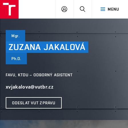
VUT
PŘIHLÁSIT
HLEDAT
MENU
SE
Mgr.
ZUZANA
JAKALOVÁ
Ph.D.
FAVU, KTDU – ODBORNÝ ASISTENT
xvjakalova@vutbr.cz
ODESLAT VUT ZPRÁVU