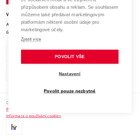
Open Science
v
Bezpečná univerzita
přizpůsobení obsahu a reklam. Se souhlasem
Univerzitní sítě
Brně
Projekty
můžeme také předávat marketingovým
VYSOKÉ UČENÍ TECHNICKÉ V BRNĚ
Vyznamenání
platformám některé osobní údaje pro
Projekty ze strukturálních fondů
Antonínská 548/1
www.vut.cz
marketingové účely.
Organizační struktura
602 00 Brno
vut@vutbr.cz
Specifický výzkum
Zjistit více
Úřední deska
Ochrana osobních údajů
POVOLIT VŠE
(externí
Pracovní příležitosti
Nastavení
odkaz)
Podpora a rozvoj zaměstnanců a studujících
Povolit pouze nezbytné
Rovné příležitosti
Copyright © 2026 VUT
Sociální bezpečí
Prohlášení o přístupnosti
HR Award
Informace o používání cookies
Kontakty